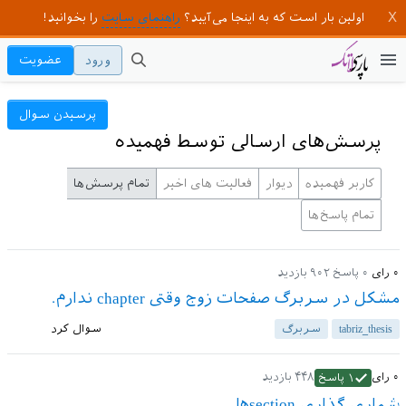
اولین بار است که به اینجا می‌آیید؟
راهنمای سایت
را بخوانید!
ورود
عضویت
پرسیدن سوال
پرسش‌های ارسالی توسط فهمیده
کاربر فهمیده
دیوار
فعالیت های اخیر
تمام پرسش‌ها
تمام پاسخ‌ها
۰
رای
۰
پاسخ
۹۰۲
بازدید
مشکل در سربرگ صفحات زوج وقتی chapter ندارم.
tabriz_thesis
سربرگ
سوال کرد
۰
رای
۴۴۸
بازدید
۱
پاسخ
شماری گذاری sectionها