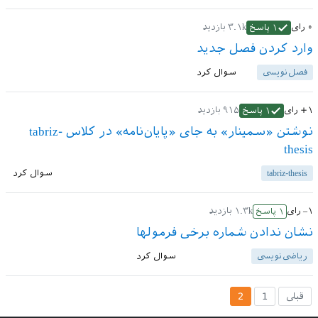
۰
رای
۳.۱k
بازدید
۱
پاسخ
وارد کردن فصل جدید
فصل‌نویسی
سوال کرد
+۱
رای
۹۱۵
بازدید
۱
پاسخ
نوشتن «سمینار» به جای «پایان‌نامه» در کلاس tabriz-
thesis
tabriz-thesis
سوال کرد
–۱
رای
۱.۳k
بازدید
۱
پاسخ
نشان ندادن شماره برخی فرمولها
ریاضی‌نویسی
سوال کرد
قبلی
1
2