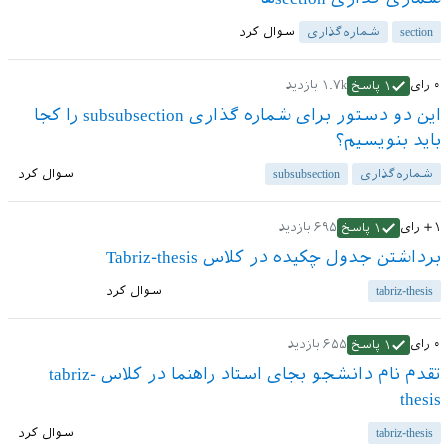
section
شماره‌گذاری
سوال کرد
۰
رای
۱.۷k
بازدید
۱
پاسخ
این دو دستور برای شماره گذاری subsubsection را کجا
باید بنویسیم؟
شماره‌گذاری
subsubsection
سوال کرد
+۱
رای
۶۹۵
بازدید
۱
پاسخ
برداشتن جدول چکیده در کلاس Tabriz-thesis
tabriz-thesis
سوال کرد
۰
رای
۶۵۵
بازدید
۱
پاسخ
تقدم نام دانشجو بجای استاد راهنما در کلاس tabriz-
thesis
tabriz-thesis
سوال کرد