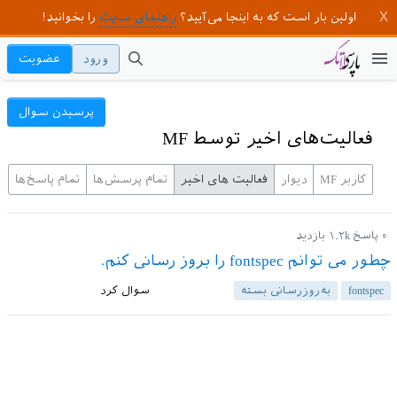
اولین بار است که به اینجا می‌آیید؟
راهنمای سایت
را بخوانید!
ورود
عضویت
پرسیدن سوال
فعالیت‌های اخیر توسط MF
کاربر MF
دیوار
فعالیت های اخیر
تمام پرسش‌ها
تمام پاسخ‌ها
۰
پاسخ
۱.۲k
بازدید
چطور می توانم fontspec را بروز رسانی کنم.
fontspec
به‌روزرسانی بسته
سوال کرد