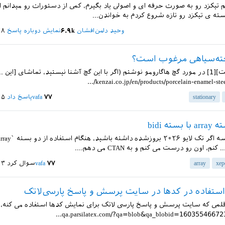
تیکزد رو به صورت حرفه ای و اصولی یاد بگیرم، کمی از دستورات رو میدانم اگ
بسته ی تیکزد رو تازه شروع کردم به خواندن...
وحید دامن‌افشان
۶.۹k
نمایش دوباره پاسخ
۱۸ خرداد 
خته‌سیاهی مرغوب است؟
توی [این پست][1] در مورد گچ هاگارومو نوشتم (اگر با این گچ آشنا نیستید، تماشای [این ..
kenzai.co.jp/en/products/porcelain-enamel-steel-
stationary
۷۷
vafa
پاسخ داد
۱۵ خرداد 
ته bidi
م، اون رو درست می کنم و به CTAN می دهم....
xep
array
۷۷
vafa
سوال کرد
۱۳ خرداد 
استفاده در کدها در سایت پرسش و پاسخ پارسی‌لاتک
لمی که سایت پرسش و پاسخ پارسی لاتک برای نمایش کدها استفاده می کنه، قل