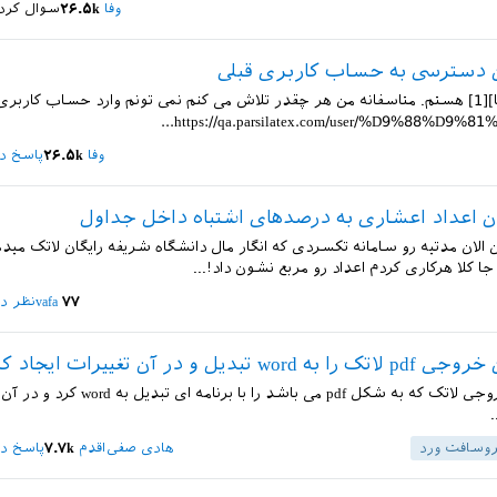
وفا
۲۶.۵k
سوال کرد
 دسترسی به حساب کاربری قبلی
من [کاربر وفا][1] هستم. متاسفانه من هر چقدر تلاش می کنم نمی تونم وارد حساب کاربری 
وفا
۲۶.۵k
پاسخ دا
 اعداد اعشاری به درصدهای اشتباه داخل جداول
الان مدتیه رو سامانه تکسردی که انگار مال دانشگاه شریفه رایگان لاتک میده
جا کلا هرکاری کردم اعداد رو مربع نشون داد!...
۷۷
vafa
نظر دا
wo تبدیل و در آن تغییرات ایجاد کرد؟
آیا میتوان خروجی لاتک که به شکل pdf می باشد را با برنامه 
.
روسافت ورد
هادی صفی‌اقدم
۷.۷k
پاسخ دا