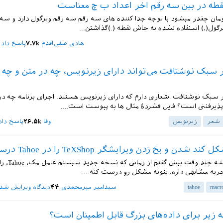
قطه در بین سه رقم اخر اعداد ب چ معناست
ومان چقدر میشود با توجه جدا کننده های سه رقم سه رقم ویرگول دارد و سه
ویرگول(،) استفاده نشده به جاش نقطه (.)گذاشتن...
هادی صفی‌اقدم
۷.۷k
پاسخ داد
ر سبک نوشتافت می‌تواند دارای زیرنویس، چه در متن و چه 
ر سبک نوشتافت اشعاری دارم که دارای زیرنویس هستند. اجرای برنامه چه در
 پذیرفتنی است؟ فایل فشردهٔ مثال ها به پیوست است....
شعر
زیرنویس
وفا
۲۶.۵k
پاسخ داد
شدن و یخ زدن ویرایشگر TeXShop را در Tahoe درست کنیم؟
اگر یادتون باشه چ
به مشابهی داره، بتونه مشکل رو درست کنه....
macr
tahoe
سیدامیر میرمحمدی
۴۴
دیدگاه ویرایش شد
امه زیر برای داده‌های بزرگ قابل اطمینان است؟