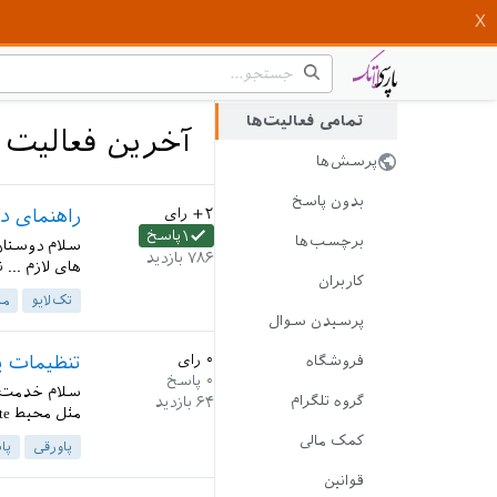
تمامی فعالیت‌ها
آخرین فعالیت 
پرسش‌ها
بدون پاسخ
+۲
رای
راهنمای د
۱
پاسخ
برچسب‌ها
۷۸۶
بازدید
های لازم ...
کاربران
تک‌لایو
می
پرسیدن سوال
۰
رای
تنظیمات 
فروشگاه
۰
پاسخ
گروه تلگرام
۶۴
بازدید
مثل محیط enumarate باشد چه راهکاری را پیشنهاد می کنید....
کمک مالی
پاورقی
پا
قوانین