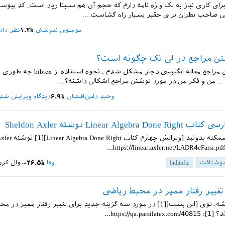
برای کاری نیاز به یک واژه نامه دارم که حجم آن هم نسبتا زیاد است. کد پیوست 
ی صاحب نظران برای حقیر بسیار راه گشاست....
موسوی ندوشنی
۱.۲k
نظر داد
تن مراجع در لی تک چگونه است؟
من در نوشتن مراجع مقاله انگلیسی دچار مشکل شدم . 
... من و فکر من در مورد نوشتن مراجع اشکالی داشته؟...
وحید دامن‌افشان
۶.۹k
دیدگاه ویرایش شد
Linear Algebra نوشته Sheldon Axler
نوشتافت
biditufte
وفا
۲۶.۵k
سوال کرد
تغییر رفتار ممیز در محیط ریاضی
اگر یادتون باشه، توی [این پست][1] در مورد سه گزینه جدید برای تغییر رفتار ممیز
https://qa.p...