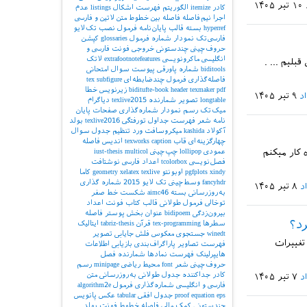
۱۰ تیر ۱۴۰۵
کادر
itemize
الگوریتم
فهرست اشکال
listings
عدم
اجرا
نیم‌فاصله
فاصله بین خطوط
متن لاتین و فارسی
hyperref
بسته
قالب پایان‌نامه
فرمول
نصب تک‌لایو
فارسی‌تک
نمودار
شماره فرمول
glossaries
کپشن
حروف‌چینی چندستونی
خروجی
فونت فارسی و
انگلیسی
ماکرونویسی
extrafootnotefeatures
لاتک
قبلیم ... .
biditools
شماره پاورقی
پیوست‌
سوال امتحانی
فاصله‌گذاری
فرمول چندضابطه‌ای
subfigure
tex
pdf
texmaker
header
biditufte-book
زیرنویس
خطا
د
۹ تیر ۱۴۰۵
longtable
تصویر
شمارنده
texlive2015
دیاگرام
میک‌تک
رسم نمودار
شماره‌گذاری صفحات
پایان
نامه
شعر
فهرست جداول
تورفتگی
texlive2016
بولد
آکولاد
kashida
میکروسافت ورد
تنظیم جدول
سوال
چهارگزینه‌ای
قاب
caption
texworks
اندیس
فاصله
 کار میکنم
عمودی
lollipop
چپ‌چینی
multicol
iust-thesis
فصل‌نویسی
tcolorbox
اعداد فارسی
نوشتافت
xindy
pgfplots
اوبونتو
texlive
xelatex
geometry
کاما
fancyhdr
وسط‌چینی
تک لایو 2015
شماره گذاری
د
۸ تیر ۱۴۰۵
به‌روزرسانی بسته
aimc46
شکست خط
صفر
توخالی
فرمول طولانی
قالب کتاب
فونت اعداد
بیرون‌زدگی
bidipoem
عنوان بخش
پوستر
فاصله
سطرها
tex-programming
قرآن
tabriz-thesis
ایتالیک
winedt
جستجوی معکوس
فلش
جایابی تصویر
ای تبدیل به word کرد و در آن تغییرات
فهرست تصاویر
پاراگراف‌بندی
بازیابی اطلاعات
هایپرلینک
فهرست نمادها
شمارنده فصل
حروف‌چینی شعر
font
محیط ریاضی
minipage
رسم
کادر
جداکننده
جدول طولانی
به‌روزرسانی
متن
د
۷ تیر ۱۴۰۵
فارسی و انگلیسی
شماره‌گذاری فرمول
algorithm2e
eps
equation
proof
جدول افقی
tabular
عکس
پانویس
چندستونی
کمک مالی
فاصله خطوط
فونت بولد