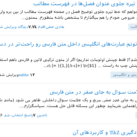
یره جلوی عنوان فصل‌ها در فهرست مطالب
واهم که خط تیره جلوی توضیح فصل در صفحه فهرست مطالب از بین بره ولی 
 خروجی خودم را هم میگذارم تا مشخص باشه منظورم. ممنون...
لب
هادی صفی‌اقدم
۷.۷k
دیدگاه ویرایش ش
؟( فقط چینش اوتومات نداریم) اگر از متون ترکیبی لاتین و فارسی باهم استفا
راست ... z\-]+ ){1,}[A-z]+) \lr{$1}...
سی و انگلیسی
۱۲
mablue
ویرایش شد
مت سوال به جای صفر در متن فارسی
ی به جای عدد صفر، مربع و یک علامت سوال داخلش، ظاهر می شود (مانند 
راهنمایی بفرمایید چطور این مسئله قابل حل هست. سپاسگزارم....
تاشین
۷
پاسخ انتخاب شد
۲۶ خرداد
 و کاربردهای آن