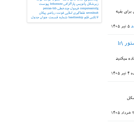
زیرشکل
پانویس پاراگرافی
ltrfootnote
پیوست
computeautoilg
فرمول چندخطی
persian-bib
برای بقیه
neveshtuft
غلط‌گیری املایی
فونت ریاضی
پیکان
لاتکس
قلم
baselineskip
شماره قسمت
عنوان جدول
د
۵ تیر ۱۴۰۵
چطور می‌تونم عبارت‌های انگلیسی داخل متن فارسی رو راحت‌تر در دستور \lr
ده میکنید
ه
۴ تیر ۱۴۰۵
شکل
 ۱۴۰۵