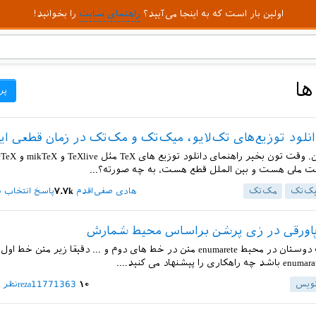
اولین بار است که به اینجا می‌آیید؟
راهنمای سایت
را بخوانید!
ها
پر
انلود توزیع‌های تک‌لایو، میک‌تک و مک‌تک در زمان قطعی ای
 نت ملی هست و بین الملل قطع هست، به چه صورته؟...
ک‌تک
مک‌تک
هادی صفی‌اقدم
۷.۷k
پاسخ انتخاب 
پاورقی در زی پرشن براساس محیط شمارش
سلام خدمت دوستان در محیط enumarete متن در خط های دوم و ... دقیقا زیر متن خط
نویس
۱۰
reza11771363
نظر د