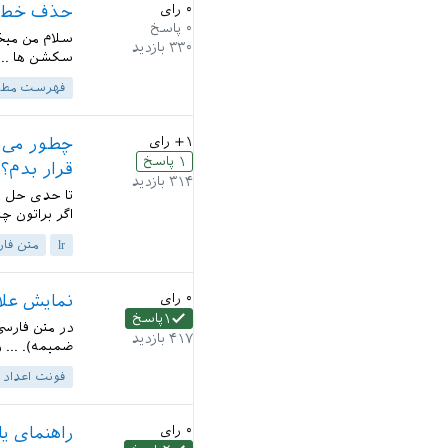
۰
رای
حذف خط ت
۰
پاسخ
سلام من میخ
۳۳۰
بازدید
سکشن ها ...
فهرست مطا
+۱
رای
۱
پاسخ
قرار بدم؟
۳۱۴
بازدید
تا حدی حل شد
اگر براتون چینش چپ به 
lr
متن فار
۰
رای
نمایش علا
۱
پاسخ
در متن فارس
۴۱۷
بازدید
ضمیمه). ... 
فونت اعداد
۰
رای
راهنمای یادگیری TikZ