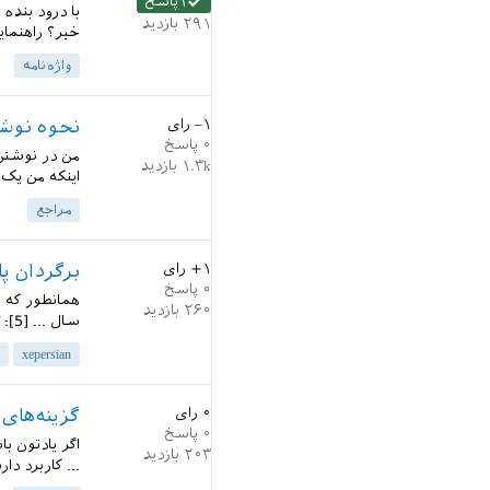
۱
پاسخ
با درود بنده 
۲۹۱
بازدید
خیر؟ راهنمای
واژه‌نامه
–۱
رای
نحوه نوش
۰
پاسخ
۱.۳k
بازدید
اینکه من یک 
مراجع
+۱
رای
برگردان پارسی کتاب  Done Right
۰
پاسخ
۲۶۰
بازدید
سال ... [5]: https://linear.axler.net/LADR4eFarsi.pdf...
xepersian
۰
رای
گزینه‌های 
۰
پاسخ
۲۰۳
بازدید
... کاربرد دارند؟ [1]: arsilatex.com/40815