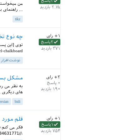
۲
پاسخ
من میخواستم 
۲.۷k
بازدید
... راهنمای 
tikz
+۱
رای
چه نوع ت
۲
پاسخ
۳۷۱
بازدید
chalkboard/...
نوشت‌افزار
+۲
رای
مشکل بسته‌ array با بس
۰
پاسخ
۱۹۰
بازدید
های دیگری ... کن
ersian
bidi
+۱
رای
قلم مورد 
۱
پاسخ
فکر می کنم ق
۷۵۴
بازدید
://qa.parsilatex.com/?qa=blob&qa_blobid=1603554667234631771...