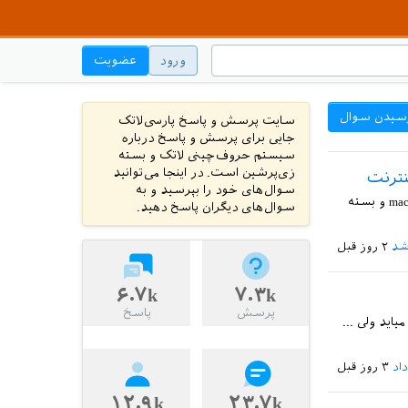
ورود
عضویت
سیدن سوال
سایت پرسش و پاسخ پارسی‌لاتک
جایی برای پرسش و پاسخ درباره
سیستم حروف‌چینی لاتک و بسته
زی‌پرشین است. در اینجا می‌توانید
نترنت
سوال‌های خود را بپرسید و به
سلام دوستان. وقت تون بخیر راهنمای دانلود توزیع های TeX مثل TeXlive و mikTeX و macTeX و بسته
سوال‌های دیگران پاسخ دهید.
شد
۲ روز
قبل
۶.۷k
۷.۳k
پرسش
پاسخ
 اول میاید ولی ...
اد
۳ روز
قبل
۱۲.۹k
۲۳.۷k