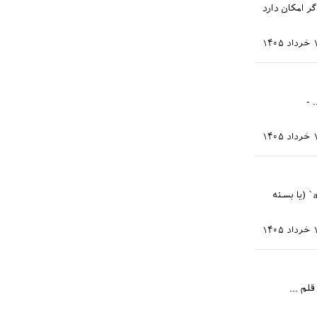
ر امکان دارد
۱۴۰۵
. -
۱۴۰۵
به نظر می رسه اگر تک لایو ۲۰۲۶ بروزشده داشته باشید، هنگام استفاده از دو بسته `array` (یا بسته
۱۴۰۵
م ...