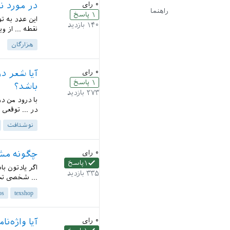
۰
رای
در مورد ن
راهنما
۱
پاسخ
این عدد به ت
۱۴۰
بازدید
نقطه ... از 
هزارگان
۰
رای
آیا شعر د
۱
پاسخ
باشد؟
۲۷۳
بازدید
با درود من د
در ... توقعی
نوشتافت
۰
رای
چگونه مشکل کند 
۱
پاسخ
۳۳۵
بازدید
... شخصی تجر
os
texshop
۰
رای
آیا واژه‌ن