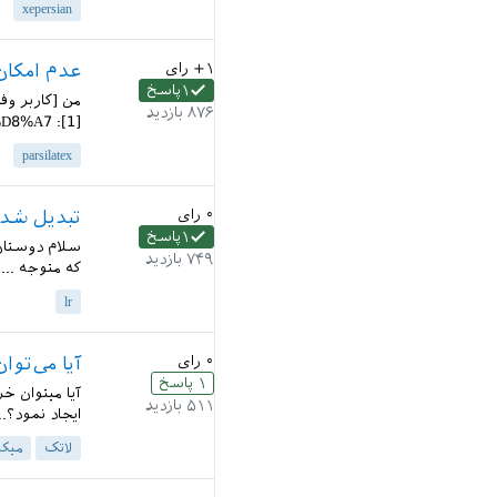
xepersian
+۱
رای
عدم امکان
۱
پاسخ
۸۷۶
بازدید
[1]: https://qa.parsilatex.com/user/%D9%88%D9%81%D8%A7...
parsilatex
۰
رای
تبدیل شدن
۱
پاسخ
سلام دوستان 
۷۴۹
بازدید
که متوجه ... 
lr
۰
رای
آیا می‌توان خروجی pdf لاتک را به rd
۱
پاسخ
۵۱۱
بازدید
ایجاد نمود؟..
لاتک
میک