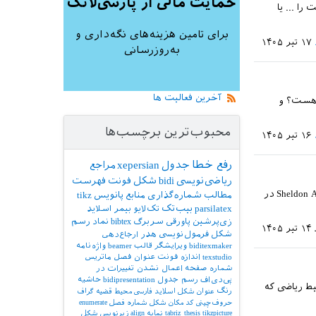
حمایت مالی از پارسی‌لاتک
را ... یا
برای تامین هزینه‌های نگه‌داری و
۱۷ تیر ۱۴۰۵
به‌روزرسانی
آخرین فعالیت ها
نحوه استفاده از bibtex چه طوری هست؟ و
محبوب‌ترین برچسب‌ها
۱۶ تیر ۱۴۰۵
رفع خطا
جدول
xepersian
مراجع
ریاضی‌نویسی
bidi
شکل
فونت
فهرست
همانطور که ممکنه بدونید [ویرایش چهارم کتاب Linear Algebra Done Right][1] نوشته Sheldon Axler در
مطالب
شماره‌گذاری
منابع
پانویس
tikz
parsilatex
بیب‌تک
تک‌لایو
بیمر
اسلاید
زی‌پرشین
پاورقی
سربرگ
bibtex
نماد
رسم
۱۴ تیر ۱۴۰۵
شکل
فرمول‌نویسی
هدر
ارجاع‌دهی
biditexmaker
ویرایشگر
قالب
beamer
واژه‌نامه
texstudio
اندازه فونت
عنوان فصل
ماتریس
شماره صفحه
اعمال نشدن تغییرات در
پی‌دی‌اف
رسم جدول
bidipresentation
حاشیه
 در محیط ریاضی که
رنگ
عنوان شکل
اسلاید فارسی
محیط قضیه
گراف
حروف‌چینی کد
مکان شکل
شماره فصل
enumerate
tikzpicture
tabriz_thesis
نمایه
align
زیرنویس شکل