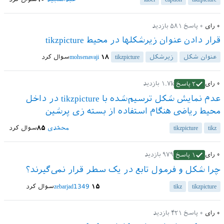
۰
رای
۰
پاسخ
۵۸۱
بازدید
قرار دادن عنوان زیرشکلها در محیط tikzpicture
عنوان شکل
زیرشکل
tikzpicture
۱۸
mohsenavaji
سوال کرد
۰
رای
۱.۷k
بازدید
۲
پاسخ
عدم نمایش شکل ترسیم‌شده با tikzpicture در داخل
محیط ریاضی هنگام استفاده از بسته زی پرشین
tikz
tikzpicture
محمّدی
۸۵
سوال کرد
۰
رای
۹۷۹
بازدید
۱
پاسخ
چرا شکل و فرمول تابع در یک سطر قرار نمی‌گیرند؟
tikzpicture
tikz
۱۵
zebarjad1349
سوال کرد
۰
رای
۰
پاسخ
۴۲۱
بازدید