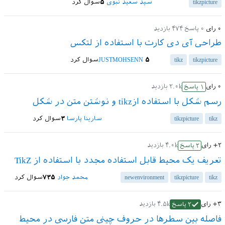
tikzpicture
سید سعید نبوی
۵
سوال کرد
۰
رای
۰
پاسخ
۴۷۴
بازدید
طراحی آی دی کارت با استفاده از لتکس
tikzpicture
tikz
۵
JUSTMOHSENN
سوال کرد
۰
رای
۲.۰k
بازدید
۱
پاسخ
رسم شکل با استفاده ازtikz و نوشتن متن در شکل
tikz
tikzpicture
سارینا پارسا
۳
سوال کرد
+۲
رای
۴.۰k
بازدید
۲
پاسخ
تعریف یک محیط قابل استفاده مجدد با استفاده از TikZ
tikz
tikzpicture
newenvironment
محمد جواد
۷۳۵
سوال کرد
+۳
رای
۴.۵k
بازدید
۲
پاسخ
فاصله بین سطرها در حروف چینی متن فارسی در محیط