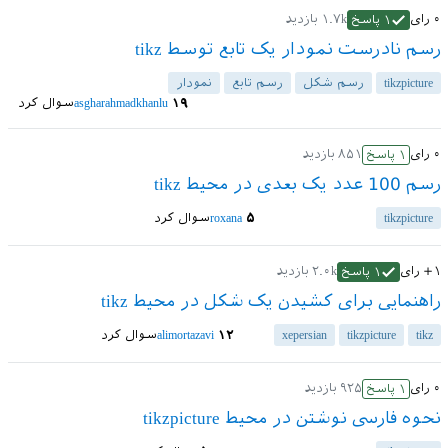
۰
رای
۱.۷k
بازدید
۱
پاسخ
رسم نادرست نمودار یک تابع توسط tikz
tikzpicture
رسم شکل
رسم تابع
نمودار
۱۹
asgharahmadkhanlu
سوال کرد
۰
رای
۸۵۱
بازدید
۱
پاسخ
رسم 100 عدد یک بعدی در محیط tikz
tikzpicture
۵
roxana
سوال کرد
+۱
رای
۲.۰k
بازدید
۱
پاسخ
راهنمایی برای کشیدن یک شکل در محیط tikz
tikz
tikzpicture
xepersian
۱۲
alimortazavi
سوال کرد
۰
رای
۹۲۵
بازدید
۱
پاسخ
نحوه فارسی نوشتن در محیط tikzpicture