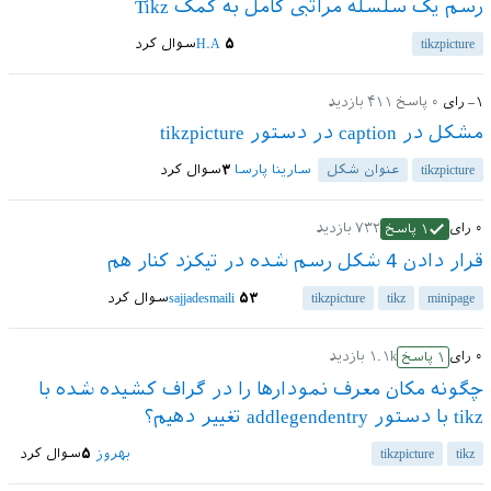
رسم یک سلسله مراتبی کامل به کمک Tikz
tikzpicture
۵
H.A
سوال کرد
–۱
رای
۰
پاسخ
۴۱۱
بازدید
مشکل در caption در دستور tikzpicture
tikzpicture
عنوان شکل
سارینا پارسا
۳
سوال کرد
۰
رای
۷۳۲
بازدید
۱
پاسخ
قرار دادن 4 شکل رسم شده در تیکزد کنار هم
minipage
tikz
tikzpicture
۵۳
sajjadesmaili
سوال کرد
۰
رای
۱.۱k
بازدید
۱
پاسخ
چگونه مکان معرف نمودارها را در گراف کشیده شده با
tikz با دستور addlegendentry تغییر دهیم؟
tikz
tikzpicture
بهروز
۵
سوال کرد