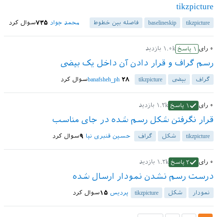
tikzpicture
tikzpicture
baselineskip
فاصله بین خطوط
محمد جواد
۷۳۵
سوال کرد
۰
رای
۱.۰k
بازدید
۱
پاسخ
رسم گراف و قرار دادن آن داخل یک بیضی
گراف
بیضی
tikzpicture
۲۸
banafsheh_ph
سوال کرد
۰
رای
۱.۲k
بازدید
۱
پاسخ
قرار نگرفتن شکل رسم شده در جای مناسب
tikzpicture
شکل
گراف
حسین قنبری نیا
۹
سوال کرد
۰
رای
۱.۲k
بازدید
۲
پاسخ
درست رسم نشدن نمودار ارسال شده
نمودار
شکل
tikzpicture
پردیس
۱۵
سوال کرد