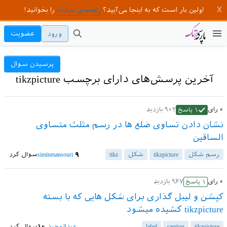
اولین بار است که به اینجا می‌آیید؟
راهنمای سایت
را بخوانید!
ورود
عضویت
پرسیدن سوال
آخرین پرسش‌های دارای برچسب tikzpicture
۰
رای
۹۰۲
بازدید
۱
پاسخ
نشان دادن تساوی ضلع ها در رسم مثلث متساوی
الساقین
رسم شکل
tikzpicture
شکل
tikz
۹
siminmansouri
سوال کرد
۰
رای
۹۶۷
بازدید
۱
پاسخ
کپشن و لیبل گذاری برای شکل هایی که با بسته
tikzpicture کشیده میشود
tikzpicture
caption
label
عبدالمجید
۱۰
سوال کرد