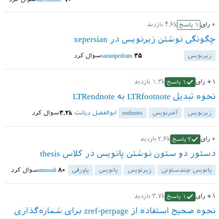
۰
رای
۴.۶k
بازدید
۱
پاسخ
چگونگی نوشتن زیرنویس در xepersian
زیرنویس
۳۵
saranipedram
سوال کرد
+۱
رای
۱.۳k
بازدید
۱
پاسخ
نحوه تبدیل LTRfootnote به LTRendnote
زیرنویس
آخرنویس
endnotes
ابوالفضل دیانت
۳.۲k
سوال کرد
۰
رای
۲.۶k
بازدید
۲
پاسخ
دستور دو ستون نوشتن پانویس در کلاس thesis
پانویس چندستونی
زیرنویس
پانویس
پاورقی
۸۰
amooali
سوال کرد
+۱
رای
۳.۷k
بازدید
۱
پاسخ
نحوه صحیح استفاده از zref-perpage برای شماره‌گذاری