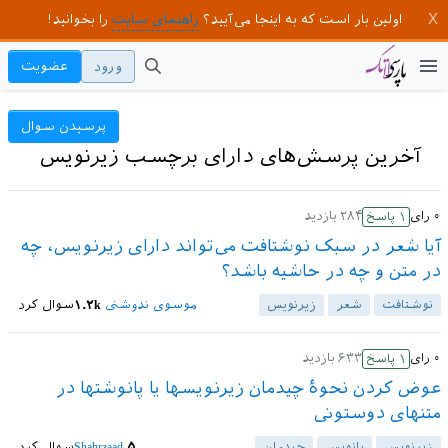
اولین بار است که به اینجا می‌آیید؟
راهنمای سایت
را بخوانید!
ورود
عضویت
پرسیدن سوال
آخرین پرسش‌های دارای برچسب زیرنویس
۰
رای
۲۸۴
بازدید
۱
پاسخ
آیا شعر در سبک نوشتافت می‌تواند دارای زیرنویس، چه
در متن و چه در حاشیه باشد؟
نوشتافت
شعر
زیرنویس
موسوی ندوشنی
۱.۲k
سوال کرد
۰
رای
۶۳۳
بازدید
۱
پاسخ
عوض کردن نحوۀ چیدمان زیرنویسها یا پانوشتها در
متنهای دوستونی
زیرنویس
پانویس
چیدمان
۵
Shahrzaad
سوال کرد