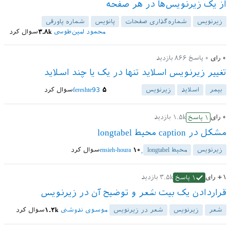
از یک زیرنویس‌ها در هر صفحه
زیرنویس
شماره‌گذاری صفحات
پانویس
شماره پاورقی
محمود امین‌طوسی
۳.۸k
سوال کرد
۰
رای
۰
پاسخ
۸۶۶
بازدید
تغییر زیرنویس اسلاید تنها در یک یا چند اسلاید
بیمر
اسلاید
زیرنویس
۵
fereshte93
سوال کرد
۰
رای
۱.۵k
بازدید
۱
پاسخ
مشکل در caption محیط longtabel
زیرنویس
محیط longtabel
۱۰
سوال کرد
+۱
رای
۳.۵k
بازدید
۱
پاسخ
قراردادن یک بیت شعر و توضیح آن در زیرنویس
شعر
زیرنویس
شعر در زیرنویس
موسوی ندوشنی
۱.۲k
سوال کرد