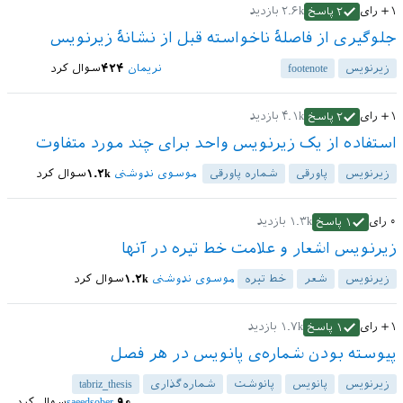
+۱
رای
۲.۶k
بازدید
۲
پاسخ
جلوگیری از فاصلهٔ ناخواسته قبل از نشانهٔ زیرنویس
زیرنویس
footenote
نریمان
۴۲۴
سوال کرد
+۱
رای
۴.۱k
بازدید
۲
پاسخ
استفاده از یک زیرنویس واحد برای چند مورد متفاوت
زیرنویس
پاورقی
شماره پاورقی
موسوی ندوشنی
۱.۲k
سوال کرد
۰
رای
۱.۳k
بازدید
۱
پاسخ
زیرنویس اشعار و علامت خط تیره در آنها
زیرنویس
شعر
خط تیره
موسوی ندوشنی
۱.۲k
سوال کرد
+۱
رای
۱.۷k
بازدید
۱
پاسخ
پیوسته بودن شماره‌ی پانویس در هر فصل
زیرنویس
پانویس
پانوشت
شماره‌گذاری
tabriz_thesis
۹۰
saeedsober
سوال کرد