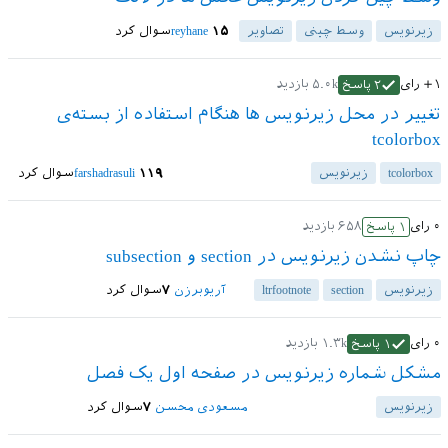
زیرنویس
وسط چینی
تصاویر
۱۵
reyhane
سوال کرد
+۱
رای
۵.۰k
بازدید
۲
پاسخ
تغییر در محل زیرنویس ها هنگام استفاده از بسته‌ی
tcolorbox
tcolorbox
زیرنویس
۱۱۹
farshadrasuli
سوال کرد
۰
رای
۶۵۸
بازدید
۱
پاسخ
چاپ نشدن زیرنویس در section و subsection
زیرنویس
section
ltrfootnote
آریوبرزن
۷
سوال کرد
۰
رای
۱.۳k
بازدید
۱
پاسخ
مشکل شماره زیرنویس در صفحه اول یک فصل
زیرنویس
مسعودی محسن
۷
سوال کرد