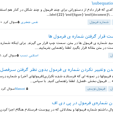
کدی که قرار دادم از دستوراتی برای چند فرمول و چند شکل در کنار هم استف
label{}...
شماره فرمول
نفس جعفری
۵
سوال کرد
۲۰ خرداد
 قرار گرفتن شماره ی فرمول ها
شید شماره ی فرمول ها در متن، سمت چپ قرار می گیرند. برای اینکه شماره 
در متن مقاله قرار بگیرد لطفا راهنمایی بفرمایید....
ل
اسلامی نسب
۵
سوال کرد
۲۱ مرد
ن وتغییر نکردن شماره ی فرمول بدون نظر گرفتن سرفصل 
 فرمولها در نمونه ای که فرستاده شده تکراری(فرمولهای آخر) و شماره در
 ... فرمول-بخش -فصل). لطفا راهنمایی کنید. با سپاس...
ل
فرمول‌نویسی
۵
Mansori
سوال کرد
دن شماره‌ی فرمول در پی دی اف
ل داشتم شماره فرمولها و معادلاتی که در پیوست فرستادم هنگام اجرا کردن