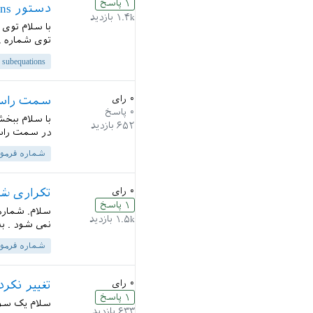
۱
پاسخ
دستور subequations\
۱.۴k
بازدید
با سلام توی 
توی شماره ... \22} \end{figure} \end{document
subequations
۰
رای
سمت راست
۰
پاسخ
با سلام ببخ
۶۵۲
بازدید
در سمت راست 
شماره فرمو
۰
رای
تکراری شد
۱
پاسخ
سلام. شماره
۱.۵k
بازدید
نمی شود . به
شماره فرمو
۰
رای
تغییر نکر
۱
پاسخ
سلام یک سوا
۶۳۳
بازدید