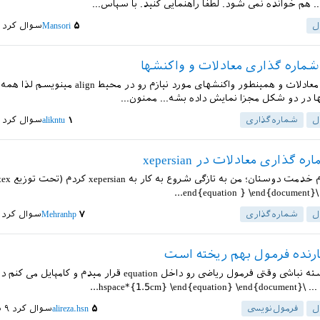
... هم خوانده نمی شود. لطفا راهنمایی کنید. با سپاس...
ل
۵
Mansori
سوال کرد
شماره گذاری معادلات و واکنشها
با سلام بنده معادلات و همینطور واکنشهای مورد نیازم رو 
ها در دو شکل مجزا نمایش داده بشه... ممنون...
ل
شماره‌گذاری
۱
alikntu
سوال کرد
گذاری معادلات در xepersian
ل
شماره‌گذاری
۷
Mehranhp
سوال کرد
ارنده فرمول بهم ریخته است
hspace*{1.5}...
ل
فرمول‌نویسی
۵
alireza.hsn
سوال کرد
۹ شهریور ۱۳۹۶