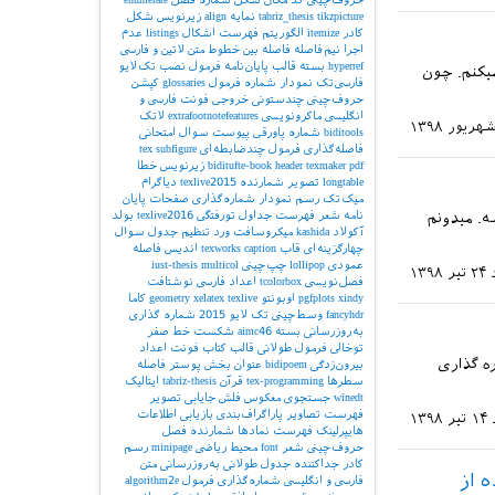
tikzpicture
tabriz_thesis
نمایه
align
زیرنویس شکل
کادر
itemize
الگوریتم
فهرست اشکال
listings
عدم
اجرا
نیم‌فاصله
فاصله بین خطوط
متن لاتین و فارسی
hyperref
بسته
قالب پایان‌نامه
فرمول
نصب تک‌لایو
ادلات چندخطی از دستور align استفاده میکنم. چون
فارسی‌تک
نمودار
شماره فرمول
glossaries
کپشن
حروف‌چینی چندستونی
خروجی
فونت فارسی و
انگلیسی
ماکرونویسی
extrafootnotefeatures
لاتک
biditools
شماره پاورقی
پیوست‌
سوال امتحانی
فاصله‌گذاری
فرمول چندضابطه‌ای
subfigure
tex
pdf
texmaker
header
biditufte-book
زیرنویس
خطا
longtable
تصویر
شمارنده
texlive2015
دیاگرام
میک‌تک
رسم نمودار
شماره‌گذاری صفحات
پایان
نامه
شعر
فهرست جداول
تورفتگی
texlive2016
بولد
ه. میدونم
آکولاد
kashida
میکروسافت ورد
تنظیم جدول
سوال
چهارگزینه‌ای
قاب
caption
texworks
اندیس
فاصله
عمودی
lollipop
چپ‌چینی
multicol
iust-thesis
۲۴ تیر ۱۳۹۸
فصل‌نویسی
tcolorbox
اعداد فارسی
نوشتافت
xindy
pgfplots
اوبونتو
texlive
xelatex
geometry
کاما
fancyhdr
وسط‌چینی
تک لایو 2015
شماره گذاری
به‌روزرسانی بسته
aimc46
شکست خط
صفر
توخالی
فرمول طولانی
قالب کتاب
فونت اعداد
ه گذاری
بیرون‌زدگی
bidipoem
عنوان بخش
پوستر
فاصله
سطرها
tex-programming
قرآن
tabriz-thesis
ایتالیک
winedt
جستجوی معکوس
فلش
جایابی تصویر
فهرست تصاویر
پاراگراف‌بندی
بازیابی اطلاعات
۱۴ تیر ۱۳۹۸
هایپرلینک
فهرست نمادها
شمارنده فصل
حروف‌چینی شعر
font
محیط ریاضی
minipage
رسم
کادر
جداکننده
جدول طولانی
به‌روزرسانی
متن
 از
فارسی و انگلیسی
شماره‌گذاری فرمول
algorithm2e