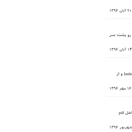
۲۰ آبان ۱۳۹۶
در محیط align مینویسم لذا همه رو پشت سر
۱۴ آبان ۱۳۹۶
با عرض سلام خدمت دوستان؛ من به تازگی شروع به کار به xepersian کردم (تحت توزیع miktex) و از
۱۶ مهر ۱۳۹۶
با سلام و خسته نباشی وقتی فرمول ریاضی رو داخل equation قرار میدم و کامپایل می کنم داخل pdf