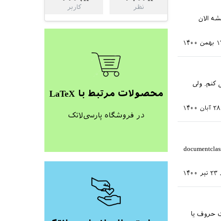
نظر
کاربر
ه الان
من ۱۴۰۰
ل متن استفاده می کنم. ولی
محصولات مرتبط با LaTeX
۲۸ آبان ۱۴۰۰
در فروشگاه پارسی‌لاتک
\documentcla
۲۳ تیر ۱۴۰۰
مول در کل یک سند در محیط align به صورت حروف یا