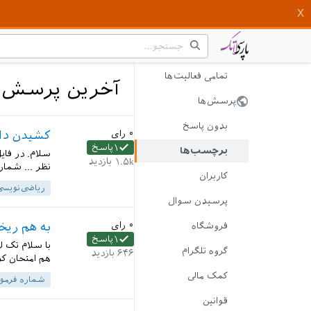
تمامی فعالیت‌ها
آخرین پرسش‌ه
پرسش‌ها
بدون پاسخ
۰
رای
کشیدن دای
۱
پاسخ
برچسب‌ها
سلام. در فای
۱.۵k
بازدید
نظر ... شمار
کاربران
ریاضی‌نویسی
پرسیدن سوال
۰
رای
به هم ریختن
فروشگاه
۱
پاسخ
گروه تلگرام
۶۴۶
بازدید
هم امتحان کر
کمک مالی
شماره فرمو
قوانین