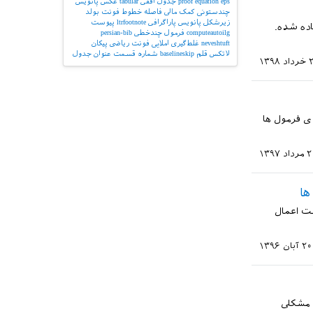
eps
equation
proof
جدول افقی
tabular
عکس
پانویس
چندستونی
کمک مالی
فاصله خطوط
فونت بولد
زیرشکل
پانویس پاراگرافی
ltrfootnote
پیوست
اده شده.
computeautoilg
فرمول چندخطی
persian-bib
neveshtuft
غلط‌گیری املایی
فونت ریاضی
پیکان
لاتکس
قلم
baselineskip
شماره قسمت
عنوان جدول
 ۱۳۹۸
ی فرمول ها
اد ۱۳۹۷
ها
ست اعمال
۲۰ آبان ۱۳۹۶
 مشکلی