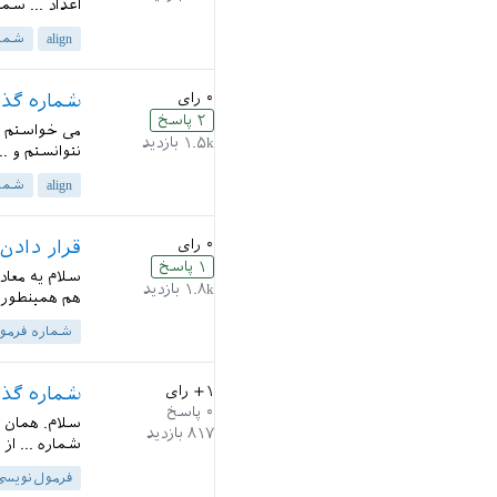
اعداد ... س
align
شمار
۰
رای
شماره گذاری
۲
پاسخ
۱.۵k
بازدید
نتوانستم و .
align
شمار
۰
رای
قرار دادن شماره
۱
پاسخ
۱.۸k
بازدید
هم همینطور 
شماره فرمو
+۱
رای
شماره گذا
۰
پاسخ
۸۱۷
بازدید
شماره ... از
فرمول‌نویسی