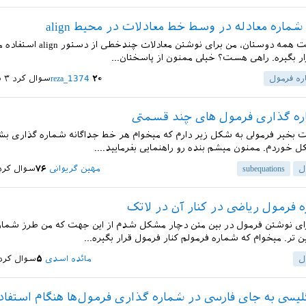
شماره معادله در وسط خط معادلات در محیط align
با سلام خدمت همه دوستان، من برای نوشتن مع
رار بگیره. راهی هست؟ خیلی ممنون از پاسختان...
ه فرمول
۲۰
reza_1374
سوال کرد
۳ شهریور ۱۳۹۸
ه گذاری فرمول های چند قسمتی
ت بخیر فرمولی به شکل زیر دارم که میخوام هر خط جداگانه شماره گذاری بش
کل خوردم. ممنون میشم بنده رو راهنمایی بفرمایید....
ل
subequations
مهین گریوانی
۷۶
سوال کرد
 فرمول ریاضی در کنار آن در لاتک
رای نوشتن فرمول در بین متن دچار مشکل شدم از این جهت که من طرز شمار
ین تر. میخوام که شماره فرمولم کنار فرمول قرار بگیره...
ل
مائده اسدی
۵
سوال کرد
یسی به جای فارسی در شماره گذاری فرمول‌ها هنگام استفاده