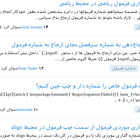
ری فرمول ریاضی در محیط ریاضی
ل ضمیمه میخواهم شماره فرمولها در دایره مشخص شده بطور خودکار انجام بش
.. لازم باشه بتونم به شماره فرمول ارجاع بدم سپاس...
ل
۱۴
seyed mostafa
سوال کرد
۱۷ به
ع‌دهی به شماره سرفصل بجای ارجاع به شماره فرمول
سلام وقت به خیر. من برای ارجاع به فرمول ها از دستور `\eqref{.}` داخ
 گروه خاصی از......
شماره فرمول
۱۲
Neda Naderi
سوال کرد
فرمول خاص را شماره دار و چپ چین کنیم؟
ss[11pt]{article} \usepackage{amsmath} \begin{equation}\label{l} \sum_{v\i
+ 2 c_v) \en
ل
۱۰
mirhoseini
سوال کرد
ری موردی فرمول از سمت چپ فرمول در محیط align
سلام امکان شماره گذاری موردی یک یا دو فر