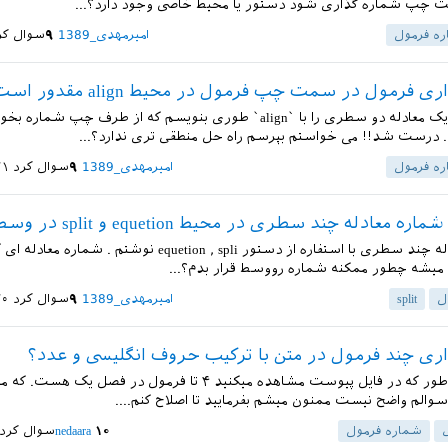
مت چپ شماره گذاری شود دستور یا محیط خاصی وجود دارد؟...
ه فرمول
امیرمهدی_1389
۹
سوال کر
 فرمول در سمت چپ فرمول در محیط align مقدور است؟
می خواستم یک معادله دو سطری را با `align` طوری بنویسم که از طرف چپ شماره
.. درست شد!! می خواستم بپرسم راه حل منطقی تری ندارد؟...
ه فرمول
امیرمهدی_1389
۹
سوال کرد
۳۱ خرداد
 معادله چند سطری در محیط equetion و split در وسط معادلات
سلام یه معادله چند سطری با استفاره از دستور equetion , spli نوشتم 
میشه چطور ممکنه شماره رووسط قرار بدم؟...
ل
split
امیرمهدی_1389
۹
سوال کرد
۳۰ خرداد
ری چند فرمول در متن با ترکیب حروف انگلیسی و عدد؟
سلام. همان طور که در فایل پیوست مشاهده میکنید ۴ تا فرمول در فصل یک ه
 سوالم واضح نیست ممنون میشم بفرمایید تا اصلاح کنم....
شماره فرمول
۱۰
nedaara
سوال کرد