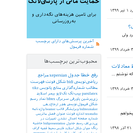
حمایت مالی از پارسی‌لاتک
د
۱ تیر ۱۳۹۹
برای تامین هزینه‌های نگه‌داری و
به‌روزرسانی
 بخورد ولی
آخرین پرسش‌های دارای برچسب
شماره فرمول
 ۱۳۹۹
محبوب‌ترین برچسب‌ها
. شماره معادله ای که نوشتم ...
رفع خطا
جدول
xepersian
مراجع
ریاضی‌نویسی
bidi
شکل
فونت
فهرست
مطالب
شماره‌گذاری
منابع
پانویس
tikz
 ۱۳۹۹
parsilatex
بیب‌تک
تک‌لایو
بیمر
اسلاید
زی‌پرشین
پاورقی
سربرگ
bibtex
نماد
رسم
شکل
فرمول‌نویسی
هدر
ارجاع‌دهی
biditexmaker
ویرایشگر
قالب
beamer
واژه‌نامه
ست. که میخواهم
texstudio
اندازه فونت
عنوان فصل
ماتریس
شماره صفحه
اعمال نشدن تغییرات در
پی‌دی‌اف
رسم جدول
bidipresentation
حاشیه
۲۱ آذر ۱۳۹۸
رنگ
عنوان شکل
اسلاید فارسی
محیط قضیه
گراف
حروف‌چینی کد
مکان شکل
شماره فصل
enumerate