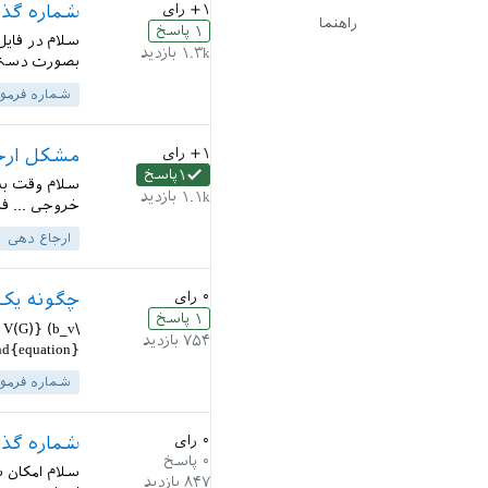
+۱
رای
شماره گذا
راهنما
۱
پاسخ
سلام در فای
۱.۳k
بازدید
بصورت دستی .
شماره فرمو
+۱
رای
مشکل ارجا
۱
پاسخ
۱.۱k
بازدید
خروجی ... فرمول \eqref{ فرمول 2} صرفاً
ارجاع دهی
۰
رای
چگونه یک 
۱
پاسخ
n V(G)} (b_v
۷۵۴
بازدید
d{equation}...
شماره فرمو
۰
رای
شماره گذا
۰
پاسخ
۸۴۷
بازدید