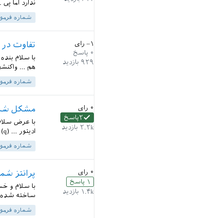
ندارد اما پی 
شماره فرمو
–۱
رای
تفاوت در 
۰
پاسخ
۹۲۹
بازدید
هم ... واکنش
شماره فرمو
۰
رای
مشکل شماره 
۲
پاسخ
۲.۲k
بازدید
ادیتور ... (q) \end{equation } \end{document}...
شماره فرمو
۰
رای
پرانتز شم
۱
پاسخ
۱.۴k
بازدید
ساخته شده ... \cm} \end{equation} \end{document
شماره فرمو