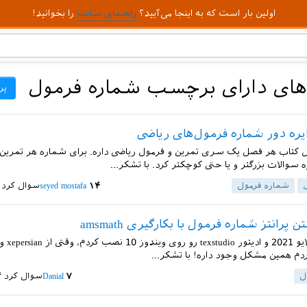
اولین بار است که به اینجا می‌آیید؟
راهنمای سایت
را بخوانید!
ای دارای برچسب شماره فرمول
پر
ره دور شماره فرمول‌های ریاضی
ل کتاب هر فصل یک سری تمرین و فرمول ریاضی داره. برای شماره هر تمرین د
ه سوالات بزرگتر و یا حتی کوچکتر کرد. با تشکر...
شماره فرمول
۱۴
seyed mostafa
سوال کرد
 پرانتز شماره فرمول با بکارگیری amsmath
دم همین مشکل وجود داره! با تشکر...
ل
۷
Danial
سوال کرد
۴ اس