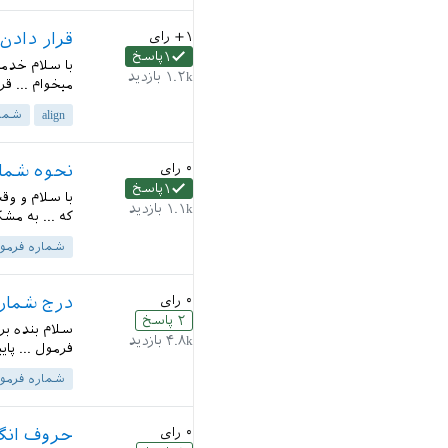
+۱
رای
قرار دادن 
۱
پاسخ
۱.۲k
بازدید
میخوام ... ق
align
شمار
۰
رای
نحوه شمار
۱
پاسخ
با سلام و وق
۱.۱k
بازدید
که ... به مش
شماره فرمو
۰
رای
درج شماره
۲
پاسخ
سلام بنده ب
۴.۸k
بازدید
فرمول ... پای
شماره فرمو
۰
رای
حروف انگل