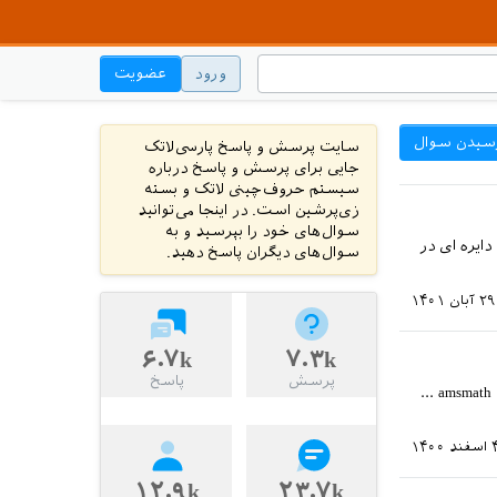
ورود
عضویت
سیدن سوال
سایت پرسش و پاسخ پارسی‌لاتک
جایی برای پرسش و پاسخ درباره
سیستم حروف‌چینی لاتک و بسته
زی‌پرشین است. در اینجا می‌توانید
سوال‌های خود را بپرسید و به
ایره ای در
سوال‌های دیگران پاسخ دهید.
۲۹ آبان ۱۴۰۱
۶.۷k
۷.۳k
پرسش
پاسخ
با سلام تک لایو 2021 و ادیتور texstudio رو روی ویندوز 10 نصب کردم، وقتی از xepersian و amsmath ...
فند ۱۴۰۰
۱۲.۹k
۲۳.۷k