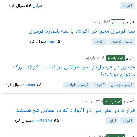
آکولاد
عرفان
۵۴
سوال کرد
۰
رای
۶۸۹
بازدید
۱
پاسخ
سه فرمول مجزا در اکولاد با سه شماره فرمول
فرمول‌نویسی
آکولاد
۵
taraneh
سوال کرد
۰
رای
۲۰.۶k
بازدید
۲
پاسخ
چطور در فرمول‌نویسی طولانی براکت یا آکولاد بزرگ
میتوان نوشت؟
فرمول‌نویسی
آکولاد
فرمول طولانی
۱۷
n-karimi
سوال کرد
+۱
رای
۷۳۵
بازدید
۱
پاسخ
قرار دادن متن بین دو آکولاد که در مقابل هم هستند.
آکولاد
آرایه
۴۵
amir431354
سوال کرد