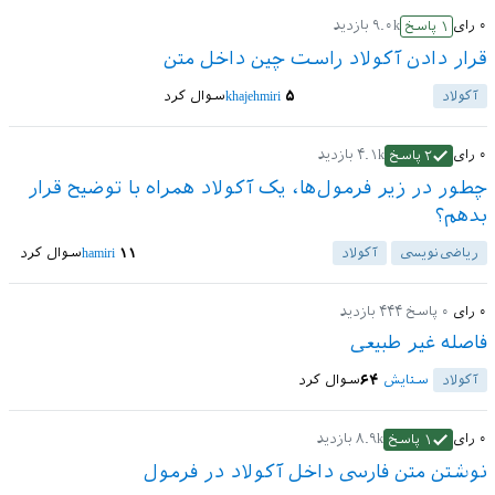
۰
رای
۹.۰k
بازدید
۱
پاسخ
قرار دادن آکولاد راست چین داخل متن
آکولاد
۵
khajehmiri
سوال کرد
۰
رای
۴.۱k
بازدید
۲
پاسخ
چطور در زیر فرمول‌ها، یک آکولاد همراه با توضیح قرار
بدهم؟
ریاضی‌نویسی
آکولاد
۱۱
hamiri
سوال کرد
۰
رای
۰
پاسخ
۴۴۴
بازدید
فاصله غیر طبیعی
آکولاد
ستایش
۶۴
سوال کرد
۰
رای
۸.۹k
بازدید
۱
پاسخ
نوشتن متن فارسی داخل آکولاد در فرمول