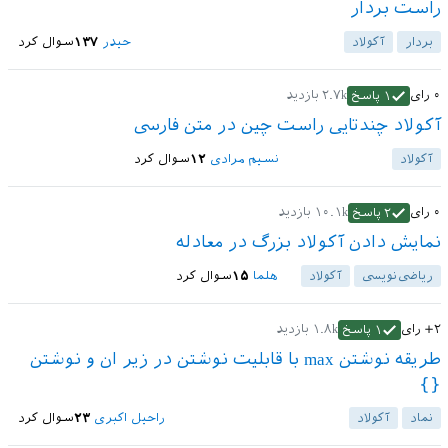
راست بردار
بردار
آکولاد
حیدر
۱۳۷
سوال کرد
۰
رای
۲.۷k
بازدید
۱
پاسخ
آکولاد چندتایی راست چین در متن فارسی
آکولاد
نسیم مرادی
۱۲
سوال کرد
۰
رای
۱۰.۱k
بازدید
۲
پاسخ
نمایش دادن آکولاد بزرگ در معادله
ریاضی‌نویسی
آکولاد
هلما
۱۵
سوال کرد
+۲
رای
۱.۸k
بازدید
۱
پاسخ
طریقه نوشتن max با قابلیت نوشتن در زیر ان و نوشتن
{}
نماد
آکولاد
راحیل اکبری
۲۳
سوال کرد