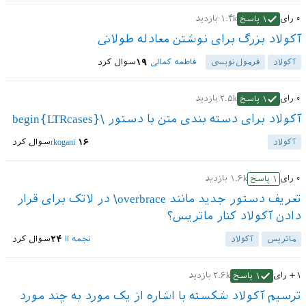
۰
رای
۱.۴k
بازدید
۱
پاسخ
آکولاد بزرگ برای نوشتن معادله طولانی
آکولاد
فرمول‌نویسی
فاطمه کمالی
۱۹
سوال کرد
۰
رای
۲.۵k
بازدید
۱
پاسخ
آکولاد برای دسته بندی متن با دستور \begin{LTRcases}
آکولاد
۱۶
rkogani
سوال کرد
۰
رای
۱.۶k
بازدید
۱
پاسخ
تعریف دستور جدید مانند overbrace\ در لاتک برای قرار
دادن آکولاد کنار ماتریس؟
ماتریس
آکولاد
نجمه اا
۲۴
سوال کرد
+۱
رای
۲.۶k
بازدید
۱
پاسخ
ترسیم آکولاد شکسته با اشاره از یک مورد به چند مورد