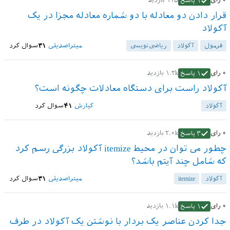
۰
رای
۹۱۵
بازدید
۱
پاسخ
قرار دادن دو معادله با دو شماره معادله مجزا در یک
آکولاد
فرمول
آکولاد
ریاضی‌نویسی
میتراصدیقی
۳۱
سوال کرد
۰
رای
۱.۲k
بازدید
۱
پاسخ
آکولاد راست برای دستگاه معادلات چگونه است؟
آکولاد
کیارش
۴۱
سوال کرد
۰
رای
۲.۰k
بازدید
۳
پاسخ
چطور می توان در محیط itemize آکولاد بزرگی رسم کرد
که شامل چند آیتم باشد؟
آکولاد
itemize
میتراصدیقی
۳۱
سوال کرد
۰
رای
۱.۱k
بازدید
۱
پاسخ
جدا کردن عناصر یک بردار با نوشتن یک آکولاد در طرف