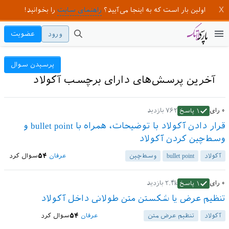
اولین بار است که به اینجا می‌آیید؟
راهنمای سایت
را بخوانید!
ورود
عضویت
پرسیدن سوال
آخرین پرسش‌های دارای برچسب آکولاد
۰
رای
۷۶۲
بازدید
۱
پاسخ
قرار دادن آکولاد با توضیحات، همراه با bullet point و
وسط‌چین کردن آکولاد
آکولاد
bullet point
وسط‌چین
عرفان
۵۴
سوال کرد
۰
رای
۲.۴k
بازدید
۱
پاسخ
تنظیم عرض یا شکستن متن طولانی داخل آکولاد
آکولاد
تنظیم عرض متن
عرفان
۵۴
سوال کرد