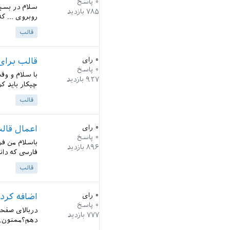
۰
پاسخ
سلام در بسیا
۷۸۵
بازدید
روبروی ... که
قالب
۰
رای
قالب برای 
۰
پاسخ
با سلام و وقت
۹۲۷
بازدید
چیکار باید ک
قالب
۰
رای
اعمال قالب
۰
پاسخ
۸۹۶
بازدید
فارسی که دانل
قالب
۰
رای
اضافه کرد
۰
پاسخ
۷۷۷
بازدید
دهم؟ممنون..