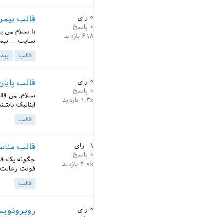
۰
رای
قالب بیمر اماد
۰
پاسخ
۶۱۸
بازدید
سایت ... بیمر با mik tex2.8 را بهم بگید 
قالب
بیم
۰
رای
قالب پایان
۰
پاسخ
سلام. من قالب
۱.۳k
بازدید
ایتالیک باشن
قالب
–۱
رای
قالب مناس
۰
پاسخ
چگونه یک قا
۲.۰k
بازدید
فونت رعایت 
قالب
۰
رای
روبرونویس