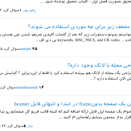
زلف پور
۱
سوال کرد
۱۶ مر
خفف زیر برای چه موردی استفاده می شوند؟
خواستم بدونم دستورات زیر که بعد از کلمات کلیدی تعریف شدن چی هستن و
keywords,  پی دی اف...
۴۵
manijeh
سوال کرد
۲۵ خرداد
حی مجله با لاتک وجود داره؟
احی یک مجله از لاتک هم میشه استفاده کرد یا فقط از این‌دیزاین ؟ کدامش برا
 الان استفاده داره ؟...
۱۴
mashdimamdali
سوال کرد
ونframe در ابتدا و انتهای فایل beamer
وام یک صفحه اول فایل ارائه اضافه کنم که البته قالب فریم کل صفحاتم رو ند
 قرار بدم. ممنون میشم راهنمایی ام کنید....
نیاز
۵
سوال کرد
۲۲ شهریور ۱۳۹۷