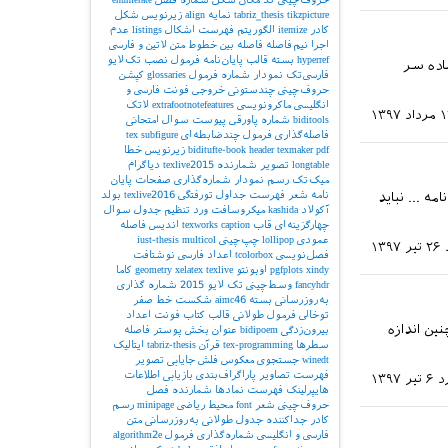
tikzpicture
tabriz_thesis
نمایه
align
زیرنویس شکل
کادر
itemize
الگوریتم
فهرست اشکال
listings
عدم
اجرا
نیم‌فاصله
فاصله بین خطوط
متن لاتین و فارسی
hyperref
بسته
قالب پایان‌نامه
فرمول
نصب تک‌لایو
میکنم قالب های اماده سر
فارسی‌تک
نمودار
شماره فرمول
glossaries
کپشن
حروف‌چینی چندستونی
خروجی
فونت فارسی و
انگلیسی
ماکرونویسی
extrafootnotefeatures
لاتک
اد ۱۳۹۷
biditools
شماره پاورقی
پیوست‌
سوال امتحانی
فاصله‌گذاری
فرمول چندضابطه‌ای
subfigure
tex
pdf
texmaker
header
biditufte-book
زیرنویس
خطا
longtable
تصویر
شمارنده
texlive2015
دیاگرام
میک‌تک
رسم نمودار
شماره‌گذاری صفحات
پایان
نامه
شعر
فهرست جداول
تورفتگی
texlive2016
بولد
ه ... نباید
آکولاد
kashida
میکروسافت ورد
تنظیم جدول
سوال
چهارگزینه‌ای
قاب
caption
texworks
اندیس
فاصله
عمودی
lollipop
چپ‌چینی
multicol
iust-thesis
۲۶ تیر ۱۳۹۷
فصل‌نویسی
tcolorbox
اعداد فارسی
نوشتافت
xindy
pgfplots
اوبونتو
texlive
xelatex
geometry
کاما
fancyhdr
وسط‌چینی
تک لایو 2015
شماره گذاری
به‌روزرسانی بسته
aimc46
شکست خط
صفر
توخالی
فرمول طولانی
قالب کتاب
فونت اعداد
ن اندازه
بیرون‌زدگی
bidipoem
عنوان بخش
پوستر
فاصله
سطرها
tex-programming
قرآن
tabriz-thesis
ایتالیک
winedt
جستجوی معکوس
فلش
جایابی تصویر
فهرست تصاویر
پاراگراف‌بندی
بازیابی اطلاعات
د
۶ تیر ۱۳۹۷
هایپرلینک
فهرست نمادها
شمارنده فصل
حروف‌چینی شعر
font
محیط ریاضی
minipage
رسم
کادر
جداکننده
جدول طولانی
به‌روزرسانی
متن
فارسی و انگلیسی
شماره‌گذاری فرمول
algorithm2e