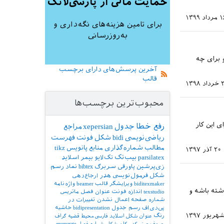
حمایت مالی از پارسی‌لاتک
داد ۱۳۹۹
برای تامین هزینه‌های نگه‌داری و
به‌روزرسانی
 برای چه
آخرین پرسش‌های دارای برچسب
قالب
 ۱۳۹۸
محبوب‌ترین برچسب‌ها
ی این کار
رفع خطا
جدول
xepersian
مراجع
ریاضی‌نویسی
bidi
شکل
فونت
فهرست
مطالب
شماره‌گذاری
منابع
پانویس
tikz
۲۰ آذر ۱۳۹۷
parsilatex
بیب‌تک
تک‌لایو
بیمر
اسلاید
زی‌پرشین
پاورقی
سربرگ
bibtex
نماد
رسم
شکل
فرمول‌نویسی
هدر
ارجاع‌دهی
biditexmaker
ویرایشگر
قالب
beamer
واژه‌نامه
اشته باشه و
texstudio
اندازه فونت
عنوان فصل
ماتریس
شماره صفحه
اعمال نشدن تغییرات در
پی‌دی‌اف
رسم جدول
bidipresentation
حاشیه
رنگ
عنوان شکل
اسلاید فارسی
محیط قضیه
گراف
حروف‌چینی کد
مکان شکل
شماره فصل
enumerate