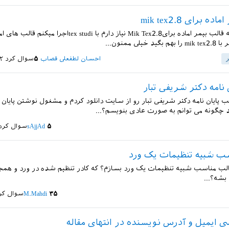
ه برای mik tex2.8
با سلام من یه قالب بیمر اماده برایMik Tex2.8 نیاز دارم با tex studiاجرا 
خیلی ممنون...
ر
احسان لطفعلی قصاب
۵
سوال کرد
۱۲ مرد
 نامه دکتر شریفی تبار
 پایان نامه دکتر شریفی تبار رو از سایت دانلود کردم و مشغول نوشتن پایان نام
د چگونه می توانم به صورت عادی بنویسم؟...
۵
sAjjAd
سوال کرد
ب شبیه تنظیمات یک ورد
لب مناسب شبیه تنظیمات یک ورد بسازم؟ که کادر تنظیم شده در ورد و همچنی
بشه؟...
۳۵
M.Mahdi
سوال کر
ی ایمیل و آدرس نویسنده در انتهای مقاله