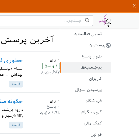
تمامی فعالیت‌ها
آخرین پرسش‌ه
پرسش‌ها
بدون پاسخ
۰
رای
چطوری فای
۱
پاسخ
برچسب‌ها
سلام دوستان 
۶۸۷
بازدید
پیداش ... خو
کاربران
قالب
پرسیدن سوال
۰
رای
چگونه صفحه
فروشگاه
۰
پاسخ
درود برشما..
گروه تلگرام
۱.۹k
بازدید
\hfill{مهر و امضاء مدیرگروه} \restoregeometry } \makeatother...
کمک مالی
قالب
قوانین