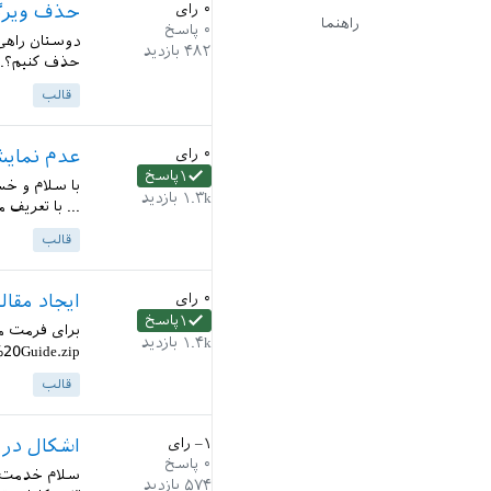
۰
رای
حذف ویرگو
راهنما
۰
پاسخ
دوستان راهی 
۴۸۲
بازدید
حذف کنیم؟..
قالب
۰
رای
عدم نمایش
۱
پاسخ
با سلام و خس
۱.۳k
بازدید
... با تعریف 
قالب
۰
رای
ایجاد مقاله با
۱
پاسخ
برای فرمت مق
۱.۴k
بازدید
0Guide.zip...
قالب
–۱
رای
اشکال در ق
۰
پاسخ
سلام خدمت دو
۵۷۴
بازدید