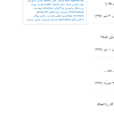
eps
equation
proof
جدول افقی
tabular
عکس
پانویس
ها را
چندستونی
کمک مالی
فاصله خطوط
فونت بولد
زیرشکل
پانویس پاراگرافی
ltrfootnote
پیوست
computeautoilg
فرمول چندخطی
persian-bib
د
۳ تیر ۱۳۹۷
neveshtuft
غلط‌گیری املایی
فونت ریاضی
پیکان
لاتکس
قلم
baselineskip
شماره قسمت
عنوان جدول
ان نامه؟
د
۱ تیر ۱۳۹۷
باسلام من فرمت نوشتن مقاله در یک سمینا ر را دانلود کردم که یکی از فایلهای ان با پسوند tex ...
۱۳۹۷
ایپ شود.چطوری این کار را انجام