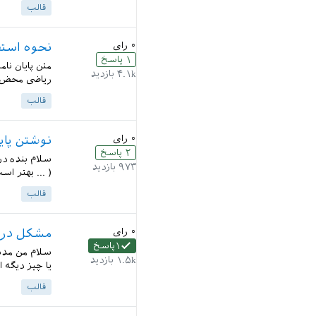
قالب
۰
رای
نحوه استفا
۱
پاسخ
متن پایان نا
۴.۱k
بازدید
ریاضی محض} \subject{ریاضی محض} \field{آنالیز
قالب
۰
رای
نوشتن پایا
۲
پاسخ
۹۷۳
بازدید
( ... بهتر است با همان 
قالب
۰
رای
مشکل در مورد پکیج sis
۱
پاسخ
سلام من مدتی 
۱.۵k
بازدید
یا چیز دیگه 
قالب