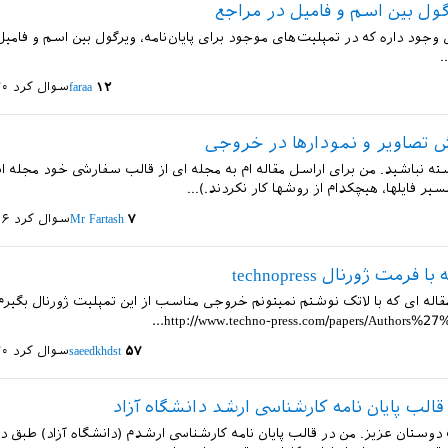
ل بین اسم و فامیل در مراجع
وجود داره که در تمپلیت‌های موجود برای پایان‌نامه، ویرگول بین اسم و فامی
.
۱۲
faraa
سوال کرد
۲۰ خرداد
 تصاویر و نمودارها در خروجی
ته نباشید. من برای اراسل مقاله ام به مجله ای از قالب سفارشی خود مجله ا
مسیر فایلها، هیچکدام از روشها کار نکردند.)...
۷
Mr Fartash
سوال کرد
۱۶ خرداد 
 فرمت ژورنال technopress
اله ای که با لاتک نوشتم نمیتونم خروجی مناسب از این تمپلیت ژورنال بگیرم. 
http://www.techno-press.com/papers/Authors%27%2
۵۷
saeedkhdst
سوال کرد
۲۰ اسفند
الب پایان نامه کارشناسی ارشد دانشگاه آزاد
ستان عزیز. من در قالب پایان نامه کارشناسی ارشدم (دانشگاه آزاد) طبق دو