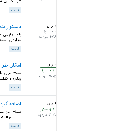
۳ ... کلیات تحقیق بصورت فصل اول - کلیات تحقیق نوشته شود....
قالب
۰
رای
دستورات م
۰
پاسخ
با سلام می 
۴۳۸
بازدید
مواردی استفاده ... MSC, PACS, and CR codes
قالب
۰
رای
امکان طرا
۱
پاسخ
سلام برای طر
۷۵۵
بازدید
بهتره ؟ کدامش
قالب
۰
رای
اضافه کردن یک صفحه بد
۱
پاسخ
سلام. من میخ
۲.۰k
بازدید
... بسم االله
قالب