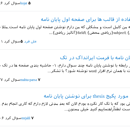
۵
hojat
سوال کرد
۱۶ خرداد 
ده از قالب ها برای صفحه اول پایان نامه
مه من کامل است و مشکلی که من دارم نوشتن صفحه اول پایان نامه است.مثلا نمی
 ریاضی}...
علی فرد
۵
سوال کرد
۱۱ خرداد 
ن نامه با فرمت ایرانداک در تک
سلام بنده در رابطه با نوشتن پایان نامه چند سوال دارم: ۱- حاشیه بند
نرم افزار word نوشته شود؟ با تشکر...
۷
mahta-parsa
سوال کرد
۲۷ اسفند 
the برای نوشتن پایان نامه
بود که با تک کار نکرده بودم الان که بعد مدتی لازم دارم که کاری انجام بدم ..
است لطفاٌراهنماییم کنید خیلی ممنون...
۷
mrjalil
سوال کرد
۶ شهریور ۱۳۹۶