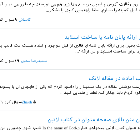
ری مقالات آدرس و ایمیل نویسنده دا زیر هم می نویسند چه طور می توان آن 
 فایل کمینه را بسازم. لطفا راهنمایی کنید. با تشکر...
کاشانی
۹
سوال کر
ارائه پایان نامه یا ساخت اسلاید
 بخیر. برای ارائه پایان نامه ایا قالبی از قبل موجود و اماده هست مث قالب پای
رد برای ساخت اسلاید واس ارائه؟...
سعیدرضا محبی
۱۹
سوال کر
 اماده در مقاله لاتک
ود کردم باید چکار کنم لطفا راهنمایی کنید...
۵
Zhaleh
سوال کرد
۳۱ خرداد 
ن متن بالای صفحه عنوان در کتاب لاتین
دربالای صفحه عنوان کتاب لاتین میخواهم عبارتIn the name of God ت
.