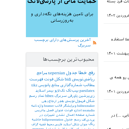
حمایت مالی از پارسی‌لاتک
ات فرد بسته
برای تامین هزینه‌های نگه‌داری و
به‌روزرسانی
سلام خدمت همه دوستان. برای قرار دادن یک لوگو در قسمت بالای صفحه از بسته fancyhdr استفاده
آخرین پرسش‌های دارای برچسب
سربرگ
محبوب‌ترین برچسب‌ها
رفع خطا
جدول
xepersian
مراجع
 رو همه ی
ریاضی‌نویسی
bidi
شکل
فونت
فهرست
مطالب
شماره‌گذاری
منابع
پانویس
tikz
parsilatex
بیب‌تک
تک‌لایو
بیمر
اسلاید
زی‌پرشین
پاورقی
سربرگ
bibtex
نماد
رسم
شکل
فرمول‌نویسی
هدر
ارجاع‌دهی
biditexmaker
ویرایشگر
قالب
beamer
واژه‌نامه
texstudio
اندازه فونت
عنوان فصل
ماتریس
، ...) در
شماره صفحه
اعمال نشدن تغییرات در
پی‌دی‌اف
رسم جدول
bidipresentation
حاشیه
رنگ
عنوان شکل
اسلاید فارسی
محیط قضیه
گراف
حروف‌چینی کد
مکان شکل
شماره فصل
enumerate