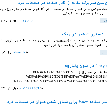
متن سربرگ مقاله از کادر صفحه در صفحات فرد
علت طولانی بودن عنوان مقاله در صفحات فرد که عوان مقاله در هدر درج می ش
 این مشکلو چطوری حل کنم؟...
در
حمید دهقانی
۵
سوال کرد
 دستورات هدر در لاتک
سلام در فایل کمینه پیوست در قسمت command دستورات مربوط به تنظیم هد
... ایجاد کنیم دستور آن را کجا باید قرار دهیم؟...
در
۵
ehsan_gh
سوال کرد
رچه
با سلام با توجه به [این سوال][1] ... %D8%B4%D8%AF%D9%86-
%D8%B9%D9%86%D9%88%D8%A7%D9%86-%D8%A
%D8%B5%D9%81%D8%AD%D8%A7%D8%AA-%D9%81%D8%B1
۱۰
reza11771363
سوال کرد
۲۳ فروردین ۱۴۰۲
شناور شدن عنوان در صفحات فرد