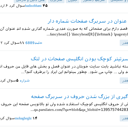
و انگلیسی
تعریف دستور
جدول
سربرگ
متن لاتین و فارسی
۴۵
hadisobhani
سوال کرد
۶ اردیبهشت ۱۴۰۰
 عنوان در سربرگ صفحات شماره دار
ه قصد دارم برای صفحاتی که به صورت عددی شماره گذاری شده اند عنوان آن 
در
حامد6889
۱۱
سوال کرد
۱۲ اسفند
سرتیتر کوچک بودن انگلیسی صفحات در لتک
سته نباشید بابت سایت خوبتان در عنوان فصل و بخش های فایل من حروف ان
لی ... چاپ می شود. چطور میتوانم این ایراد را برطرف کنم؟...
در
شراره
۵
سوال کرد
گیری از بزرگ شدن حروف در سربرگ صفحه
ش از حروف انگلیسی کوچیک استفاده شده ولی تو بالانویس صفحه این حروف رو
در
۱۴
mohagheghi
سوال کرد