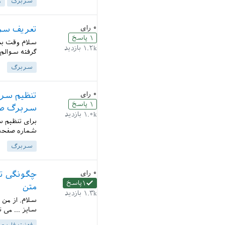
سربرگ
ه
۰
رای
تعریف سرب
۱
پاسخ
۱.۲k
بازدید
گرفته سوالم
سربرگ
۰
رای
۱
پاسخ
سربرگ صفحات 
۱.۰k
بازدید
شماره صفحه صفحات
سربرگ
۰
رای
چگونگی تع
۱
پاسخ
متن
۱.۳k
بازدید
سلام. از من
سایز ... می ت