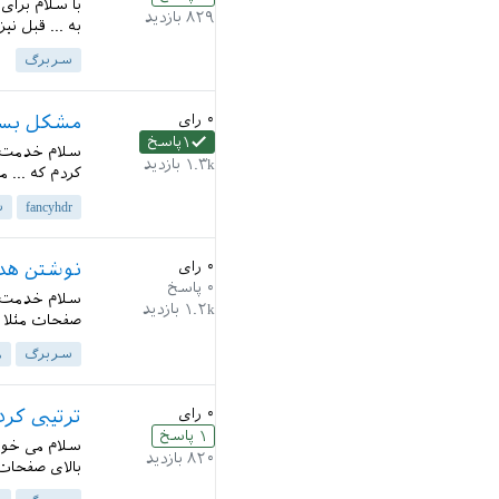
با سلام برای
۸۲۹
بازدید
به ... قبل نی
سربرگ
۰
رای
مشکل بسته fancyhdr با دستور \hics
۱
پاسخ
۱.۳k
بازدید
کردم که ... 
fancyhdr
س
۰
رای
نوشتن هد
۰
پاسخ
سلام خدمت ا
۱.۲k
بازدید
صفحات مثلا ..
سربرگ
ه
۰
رای
ترتیبی کر
۱
پاسخ
سلام می خوا
۸۲۰
بازدید
بالای صفحات 