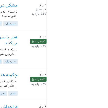
۰
رای
مشکل در ا
۰
پاسخ
با سلام، توی
۵۴۳
بازدید
بالای صفجه ه
سربرگ
ت
۰
رای
هدر یا سرب
۱
پاسخ
می‌کنید
۱.۴k
بازدید
سلام و خسته 
... هرچی هم 
سربرگ
d
۰
رای
چگونه هدر
۱
پاسخ
سلام در فایل
۱.۷k
بازدید
... فکر کنم باید تغییر
هدر
سرب
۰
رای
فراخوانی