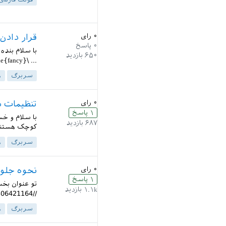
فونت فارسی 
۰
رای
قرار دادن
۰
پاسخ
با سلام بند
۶۵۰
بازدید
... \fancyhead{} \fancyhead[R]{\leftmark} \pagestyle{fancy}...
سربرگ
ه
۰
رای
تنظیمات 
۱
پاسخ
با سلام و خ
۶۸۷
بازدید
کوچک هستند و
سربرگ
ه
۰
رای
نحوه جلو
۱
پاسخ
تو عنوان بخ
۱.۱k
بازدید
//qa.parsilatex.com/?qa=blob&qa_blobid=13957574428306421164...
سربرگ
ه