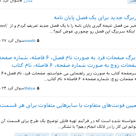
در
مبارز
۷
سوال کرد
۱۴ ب
رگ جدید برای یک فصل پایان نامه
 اینکه سربرگ این فصل رو چجوری عوض کنم؟...
۵
zeinabb
سوال کرد
۲۷ شهریور ۱۴۰۰
تنظیم سربرگ صفحات فرد به صورت نام فصل، ۶ فاصله، شماره 
زوج به صورت شماره صفحه، ۶ فاصله، نام کتاب
برای تن
 زوج: شماره صفحه+ ۶ فاصله+ نام کتاب...
۵
Mahyar
سوال کرد
۲۴ شهریور ۱۴۰۰
یین فونت‌های متفاوت با سایز‌هایی متفاوت برای هر قسمت 
 خواسته شده است که در فرآیند تهیه فایلی توضیح یک طرح برای قسمت آن ا
وانم این کار را در لاتک انجام دهم؟ با تشکر...