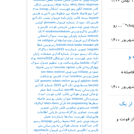
همن ۱۴۰۰
tikzpicture
tabriz_thesis
نمایه
align
زیرنویس شکل
کادر
itemize
الگوریتم
فهرست اشکال
listings
عدم
اجرا
نیم‌فاصله
فاصله بین خطوط
متن لاتین و فارسی
hyperref
بسته
قالب پایان‌نامه
فرمول
نصب تک‌لایو
فارسی‌تک
نمودار
شماره فرمول
glossaries
کپشن
سلام وقت بخیر من فصل نتیجه گیری پایان نامه را با یک فصل جدید تعریف کردم و از ‍`\chapter*` ... رو
حروف‌چینی چندستونی
خروجی
فونت فارسی و
انگلیسی
ماکرونویسی
extrafootnotefeatures
لاتک
biditools
شماره پاورقی
پیوست‌
سوال امتحانی
فاصله‌گذاری
فرمول چندضابطه‌ای
subfigure
tex
pdf
texmaker
header
biditufte-book
زیرنویس
خطا
longtable
تصویر
شمارنده
texlive2015
دیاگرام
میک‌تک
رسم نمودار
شماره‌گذاری صفحات
پایان
صفحه و
نامه
شعر
فهرست جداول
تورفتگی
texlive2016
بولد
آکولاد
kashida
میکروسافت ورد
تنظیم جدول
سوال
چهارگزینه‌ای
قاب
caption
texworks
اندیس
فاصله
ظیم سرصفحه کتاب به صورت زیر راهنمایی می خواستم: صفحات فرد: نام فصل+۶ فاصله+
عمودی
lollipop
چپ‌چینی
multicol
iust-thesis
فصل‌نویسی
tcolorbox
اعداد فارسی
نوشتافت
xindy
pgfplots
اوبونتو
texlive
xelatex
geometry
کاما
fancyhdr
وسط‌چینی
تک لایو 2015
شماره گذاری
به‌روزرسانی بسته
aimc46
شکست خط
صفر
توخالی
فرمول طولانی
قالب کتاب
فونت اعداد
بیرون‌زدگی
bidipoem
عنوان بخش
پوستر
فاصله
از یک
سطرها
tex-programming
قرآن
tabriz-thesis
ایتالیک
winedt
جستجوی معکوس
فلش
جایابی تصویر
فهرست تصاویر
پاراگراف‌بندی
بازیابی اطلاعات
هایپرلینک
فهرست نمادها
شمارنده فصل
ز فونت و
حروف‌چینی شعر
font
محیط ریاضی
minipage
رسم
کادر
جداکننده
جدول طولانی
به‌روزرسانی
متن
فارسی و انگلیسی
شماره‌گذاری فرمول
algorithm2e