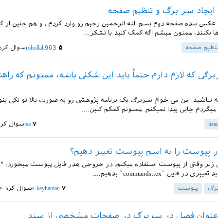
یجاد سر برگ و تنظیم صفحه
 عکس بنده صفحه دوم بسم الله الرحمین رحیم رو وارد کردم ، و هم چنین از کد 
ا بکنند، ممنون میشم اگه کمک کنید با تشکر...
نظیم صفحه
۵
rohollah903
سوال کرد
رگی که لازم دارم حتماْ باید این شکلی باشه، ممنونم که راهن
نباشید. من می خوام سربرگ یک برنامه پژوهشی رو به صورت بالا تو تکی بنوی
میگردم جایی پیدا نمیکنم. ممنونم کمکم کنین....
hea
۷
isa
سوال کرد
 پیوست را به اسم پیوست تغییر دهیم؟
 زیر وقتی از پیوست استفاده میکنم، در خروجی هدر فایل پیوست میخورد: "ف
ی در فایل `commands.tex` بدهیم....
رگ
پیوست
۷
s.keyhanian
سوال کرد
۳۰ مر
 عنوان فصل در سربرگ در صفحات مشخصی از سند