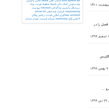
eps
equation
proof
جدول افقی
tabular
عکس
پانویس
چندستونی
کمک مالی
فاصله خطوط
فونت بولد
زیرشکل
پانویس پاراگرافی
ltrfootnote
پیوست
computeautoilg
فرمول چندخطی
persian-bib
neveshtuft
غلط‌گیری املایی
فونت ریاضی
پیکان
لاتکس
قلم
baselineskip
شماره قسمت
عنوان جدول
فصل را در
 ۱۳۹۹
گلیسی
۹ بهمن ۱۳۹۹
 ...
۲۹ دی ۱۳۹۹