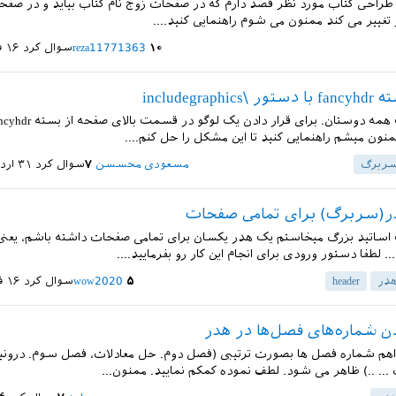
 طراحی کتاب مورد نظر قصد دارم که در صفحات زوج نام کتاب بیاید و در صفح
ز تغییر می کند ممنون می شوم راهنمایی کنید....
۱۰
reza11771363
سوال کرد
۱۶ فروردین ۱۴۰۲
includegrap
ممنون میشم راهنمایی کنید تا این مشکل را حل کنم....
ربرگ
مسعودی محسسن
۷
سوال کرد
۳۱ اردیبهشت ۱۴۰۱
ر(سربرگ) برای تمامی صفحات
ساتید بزرگ میخاستم یک هدر یکسان برای تمامی صفحات داشته باشم، یعنی
. لطفا دستور ورودی برای انجام این کار رو بفرمایید....
در
header
۵
wow2020
سوال کرد
۱۶ فروردین ۱۴۰۱
دن شماره‌های فصل‌ها در هدر
هم شماره فصل ها بصورت ترتیبی (فصل دوم. حل معادلات، فصل سوم. درونیابی
... ..) ظاهر می شود. لطف نموده کمکم نمایید. ممنون...