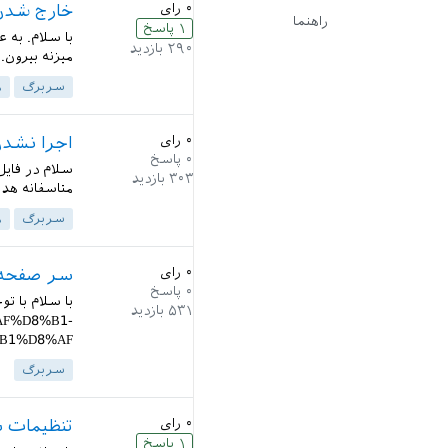
۰
رای
خارج شدن 
راهنما
۱
پاسخ
با سلام. به 
۲۹۰
بازدید
میزنه بیرون.
سربرگ
ه
۰
رای
اجرا نشدن
۰
پاسخ
۳۰۳
بازدید
متاسفانه هدر 
سربرگ
ه
۰
رای
سر صفحه fancy در متون یکپا
۰
پاسخ
۵۳۱
بازدید
F%D8%B1-
%D8%AF...
سربرگ
۰
رای
تنظیمات سر صفحه fancy برای 
۱
پاسخ