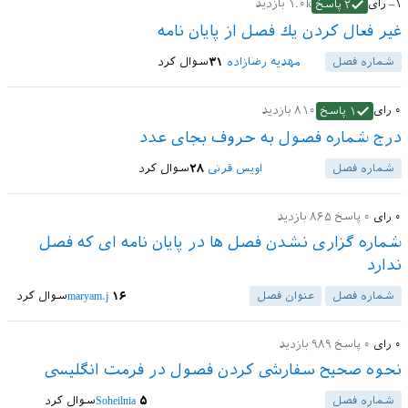
–۱
رای
۱.۰k
بازدید
۲
پاسخ
غير فعال كردن يك فصل از پايان نامه
شماره فصل
مهدیه رضازاده
۳۱
سوال کرد
۰
رای
۸۱۰
بازدید
۱
پاسخ
درج شماره فصول به حروف بجای عدد
شماره فصل
اویس قرنی
۲۸
سوال کرد
۰
رای
۰
پاسخ
۸۶۵
بازدید
شماره گزاری نشدن فصل ها در پایان نامه ای که فصل
ندارد
شماره فصل
عنوان فصل
۱۶
maryam.j
سوال کرد
۰
رای
۰
پاسخ
۹۸۹
بازدید
نحوه صحیح سفارشی کردن فصول در فرمت انگلیسی
شماره فصل
۵
Soheilnia
سوال کرد