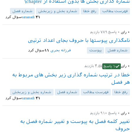
شماره گذاری بخش ها بدون استفاده از chapter\
فهرست مطالب
رفع خطا
شماره بخش و زیربخش
شماره فصل
۲۱
saraasadi
سوال کرد
۰
رای
۰
پاسخ
۷۸۹
بازدید
نامگذاری پیوستها با حروف بجای اعداد ترتیبی
شماره فصل
پیوست‌
فرزانه بحری
۱۱
سوال کرد
۰
رای
۴.۵k
بازدید
۱
پاسخ
خطا در ترتیب شماره گذاری زیر بخش های مربوط به
هر فصل
رفع خطا
فهرست مطالب
شماره فصل
شماره بخش و زیربخش
۲۱
saraasadi
سوال کرد
۰
رای
۰
پاسخ
۹۱۰
بازدید
تغییر کلمه فصل به پیوست و تغییر شماره فصل به
حروف