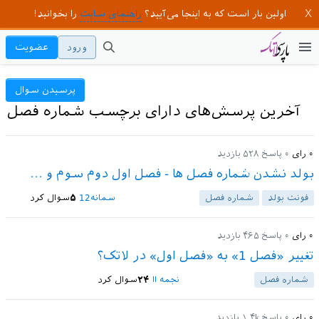
اولین بار است که به اینجا می‌آیید؟
راهنمای سایت
را بخوانید!
ورود
عضویت
پرسیدن سوال
آخرین پرسش‌های دارای برچسب شماره فصل
۰
رای
۰
پاسخ
۵۲۸
بازدید
بولد نشدن شماره فصل ها - فصل اول دوم سوم و ...
فونت بولد
شماره فصل
سمانه12
۵
سوال کرد
۰
رای
۰
پاسخ
۴۶۵
بازدید
تغییر «فصل 1» به «فصل اول» در لاتک؟
شماره فصل
نجمه اا
۲۴
سوال کرد
۰
رای
۰
پاسخ
۱.۴k
بازدید