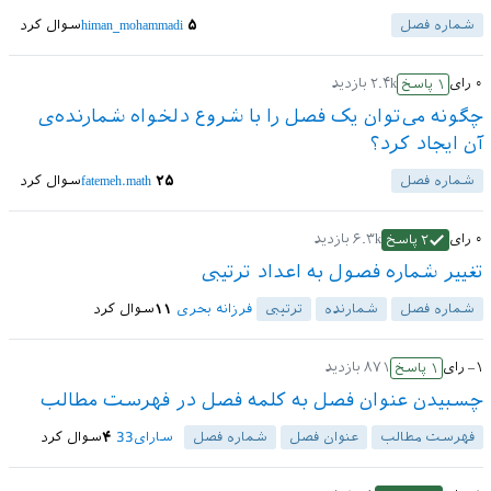
شماره فصل
۵
himan_mohammadi
سوال کرد
۰
رای
۲.۴k
بازدید
۱
پاسخ
چگونه می‌توان یک فصل را با شروع دلخواه شمارنده‌ی
آن ایجاد کرد؟
شماره فصل
۲۵
fatemeh.math
سوال کرد
۰
رای
۶.۳k
بازدید
۲
پاسخ
تغییر شماره فصول به اعداد ترتیبی
شماره فصل
شمارنده
ترتیبی
فرزانه بحری
۱۱
سوال کرد
–۱
رای
۸۷۱
بازدید
۱
پاسخ
چسبیدن عنوان فصل به کلمه فصل در فهرست مطالب
فهرست مطالب
عنوان فصل
شماره فصل
سارای33
۴
سوال کرد