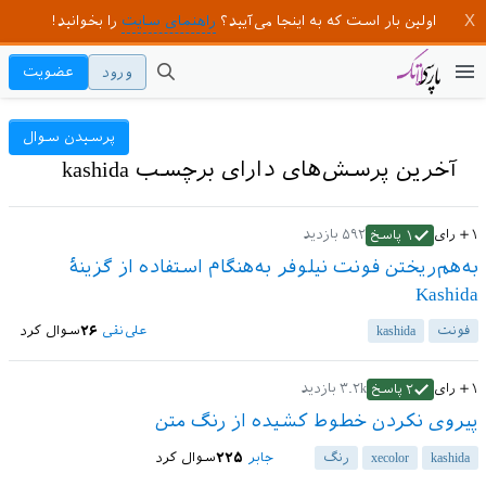
اولین بار است که به اینجا می‌آیید؟
راهنمای سایت
را بخوانید!
ورود
عضویت
پرسیدن سوال
آخرین پرسش‌های دارای برچسب kashida
+۱
رای
۵۹۲
بازدید
۱
پاسخ
به‌هم‌ریختن فونت نیلوفر به‌هنگام استفاده از گزینهٔ
Kashida
فونت
kashida
علی‌نقی
۲۶
سوال کرد
+۱
رای
۳.۲k
بازدید
۲
پاسخ
پیروی نکردن خطوط کشیده از رنگ متن
kashida
xecolor
رنگ
جابر
۲۲۵
سوال کرد