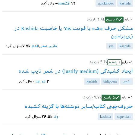
kashida
quickindex
۱۲
iman22
سوال کرد
۰
رای
۲.۸k
بازدید
۲
پاسخ
مشکل حرف «هـ» با فونت Yas یا خاصیت Kashida در
زی‌پرشین
kashida
yas
هادی صفی‌اقدم
۷.۷k
سوال کرد
–۱
رای
۴.۴k
بازدید
۱
پاسخ
ایجاد کشیدگی (justify medium) در شعر تایپ شده
شعر
bidipoem
kashida
۳
mr. ali
سوال کرد
+۱
رای
۹.۷k
بازدید
۵
پاسخ
حروف‌چینی کتاب/سایر نوشته‌ها با گزینه کشیده
xepersian
kashida
وفا
۲۶.۵k
سوال کرد