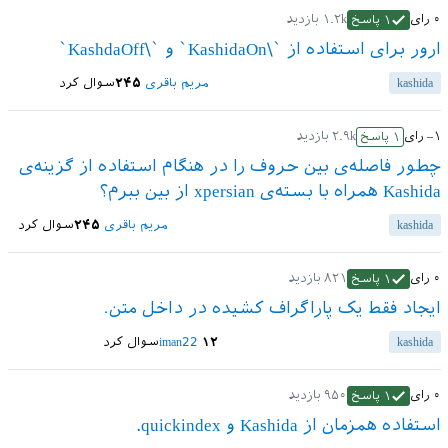
۰
رای
۱.۲k
بازدید
۱
پاسخ
ارور برای استفاده از `\KashidaOn` و `\KashdaOff`
kashida
مریم باقری
۲۴۵
سوال کرد
–۱
رای
۲.۹k
بازدید
۱
پاسخ
چطور فاصله‌ی بین حروف را در هنگام استفاده از گزینه‌ی
Kashida همراه با بسته‌ی xpersian از بین ببرم؟
kashida
مریم باقری
۲۴۵
سوال کرد
۰
رای
۸۲۱
بازدید
۱
پاسخ
ایجاد فقط یک پاراگراف کشیده در داخل متن.
kashida
۱۲
iman22
سوال کرد
۰
رای
۹۵۰
بازدید
۱
پاسخ
استفاده همزمان از Kashida و quickindex.