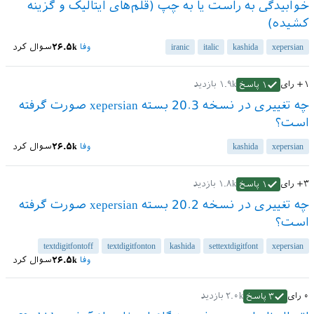
خوابیدگی به راست یا به چپ (قلم‌های ایتالیک و گزینه
کشیده)
xepersian
kashida
italic
iranic
وفا
۲۶.۵k
سوال کرد
+۱
رای
۱.۹k
بازدید
۱
پاسخ
چه تغییری در نسخه 20.3 بسته xepersian صورت گرفته
است؟
xepersian
kashida
وفا
۲۶.۵k
سوال کرد
+۳
رای
۱.۸k
بازدید
۱
پاسخ
چه تغییری در نسخه 20.2 بسته xepersian صورت گرفته
است؟
textdigitfontoff
textdigitfonton
kashida
settextdigitfont
xepersian
وفا
۲۶.۵k
سوال کرد
۰
رای
۲.۰k
بازدید
۳
پاسخ