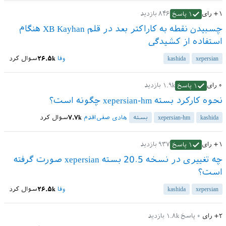
+۱
رای
۸۴۶
بازدید
۱
پاسخ
چسبیدن نقطه به کاراکتر بعد در قلم XB Kayhan هنگام
استفاده از کشیدگی
xepersian
kashida
وفا
۲۶.۵k
سوال کرد
۰
رای
۱.۹k
بازدید
۱
پاسخ
نحوه کارکرد بسته xepersian-hm چگونه است؟
kashida
xepersian-hm
بسته
هادی صفی‌اقدم
۷.۷k
سوال کرد
+۱
رای
۹۳۷
بازدید
۱
پاسخ
چه تغییری در نسخه 20.5 بسته xepersian صورت گرفته
است؟
xepersian
kashida
وفا
۲۶.۵k
سوال کرد
+۲
رای
۰
پاسخ
۱.۸k
بازدید