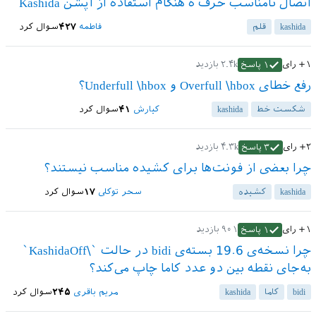
اتصال نامناسب حرف ه هنگام استفاده از آپشن Kashida
kashida
قلم
فاطمه
۴۲۷
سوال کرد
+۱
رای
۲.۴k
بازدید
۱
پاسخ
رفع خطای Overfull \hbox و Underfull \hbox؟
شکست خط
kashida
کیارش
۴۱
سوال کرد
+۲
رای
۴.۳k
بازدید
۳
پاسخ
چرا بعضی از فونت‌ها برای کشیده مناسب نیستند؟
kashida
کشیده
سحر توکلی
۱۷
سوال کرد
+۱
رای
۹۰۱
بازدید
۱
پاسخ
چرا نسخه‌ی 19.6 بسته‌ی bidi در حالت `\KashidaOff`
به‌جای نقطه بین دو عدد کاما چاپ می‌کند؟
bidi
کاما
kashida
مریم باقری
۲۴۵
سوال کرد