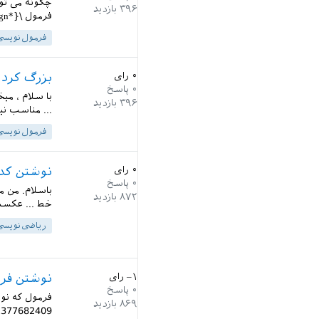
چگونه می تو
۳۹۶
بازدید
فرمول \begin{align* ... \Sigma |w^{\prime}_{i,j}| \end{align*}...
فرمول‌نویسی
۰
رای
بزرگ کردن
۰
پاسخ
با سلام ، می
۳۹۶
بازدید
... مناسب نی
فرمول‌نویسی
۰
رای
نوشتن کد 
۰
پاسخ
باسلام. من 
۸۷۲
بازدید
خط ... عکسش
ریاضی‌نویسی
–۱
رای
نوشتن فر
۰
پاسخ
۸۶۹
بازدید
377682409...