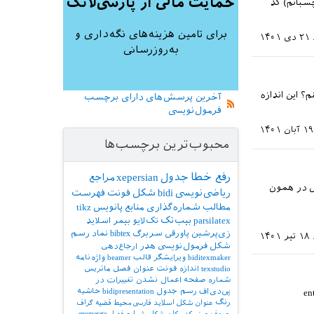
حمایت مالی از پارسی‌لاتک
سبانم) کد
برای تامین هزینه‌های نگه‌داری و
۲۱ دی ۱۴۰۱
به‌روزرسانی
؟ این اندازه
آخرین پرسش‌های دارای برچسب
فرمول‌نویسی
۱۹ آبان ۱۴۰۱
محبوب‌ترین برچسب‌ها
رفع خطا
جدول
xepersian
مراجع
ل در همون
ریاضی‌نویسی
bidi
شکل
فونت
فهرست
مطالب
شماره‌گذاری
منابع
پانویس
tikz
parsilatex
بیب‌تک
تک‌لایو
بیمر
اسلاید
زی‌پرشین
پاورقی
سربرگ
bibtex
نماد
رسم
۱۸ تیر ۱۴۰۱
شکل
فرمول‌نویسی
هدر
ارجاع‌دهی
biditexmaker
ویرایشگر
قالب
beamer
واژه‌نامه
texstudio
اندازه فونت
عنوان فصل
ماتریس
شماره صفحه
اعمال نشدن تغییرات در
پی‌دی‌اف
رسم جدول
bidipresentation
حاشیه
enter imag ...
رنگ
عنوان شکل
اسلاید فارسی
محیط قضیه
گراف
حروف‌چینی کد
مکان شکل
شماره فصل
enumerate