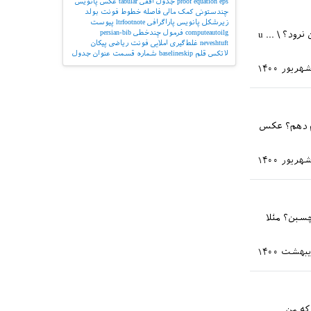
eps
equation
proof
جدول افقی
tabular
عکس
پانویس
چندستونی
کمک مالی
فاصله خطوط
فونت بولد
زیرشکل
پانویس پاراگرافی
ltrfootnote
پیوست
computeautoilg
فرمول چندخطی
persian-bib
سلام چگونه می توان فرمول زیر را در یک خط جای داد به طوری که از حاشیه صفحه بیرون نرود؟ \ ... u
neveshtuft
غلط‌گیری املایی
فونت ریاضی
پیکان
لاتکس
قلم
baselineskip
شماره قسمت
عنوان جدول
ار را انجام دهم؟ عکس
سبن؟ مثلا
که من