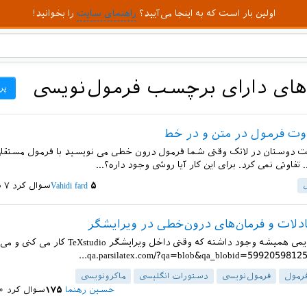
اولین بار است که به اینجا می‌آیید؟
راهنمای سایت
را بخوانید!
ای دارای برچسب فرمول‌نویسی
پر
ت فرمول در متن و در خط
ت دوستان در لاتک وقتی شما فرمول درون خطی می نویسید با فرمول مستقلی
تفاوتی نمی کرد. برای این کار آیا روشی وجود داره؟...
۵
Vahidi fard
سوال کرد
۷ شهریور ۱۴۰۳
دلات و فرمان‌های درون‌خطی در ویرایشگر
یه مشکل قدیمی همیشه وجود داشته که وقتی داخل ویرایشگر udio
رمول
فرمول‌نویسی
دستورات انگلیسی
ماکرونویسی
حسین رهنما
۱۷۵
سوال کرد
۳۰ مر