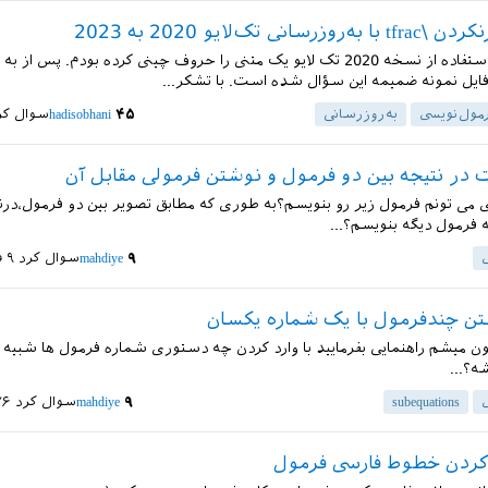
سانی تک‌لایو 2020 به 2023
سلام. من با استفاده از نسخه 2020 تک لایو یک متنی را حروف چینی کرده بودم. پس ا
فایل نمونه ضمیمه این سؤال شده است. با تشکر...
مول‌نویسی
به‌روزرسانی
۴۵
hadisobhani
سوال کر
 در نتیجه بین دو فرمول و نوشتن فرمولی مقابل آن
ی تونم فرمول زیر رو بنویسم؟به طوری که مطابق تصویر بین دو فرمول،درنت
 فرمول دیگه بنویسم؟...
۹
mahdiye
سوال کرد
۹ فروردین ۱۴۰۲
ن چندفرمول با یک شماره یکسان
ون میشم راهنمایی بفرمایید با وارد کردن چه دستوری شماره فرمول ها شبیه
ه؟...
subequations
۹
mahdiye
سوال کرد
۲۶ اسفند 
ردن خطوط فارسی فرمول