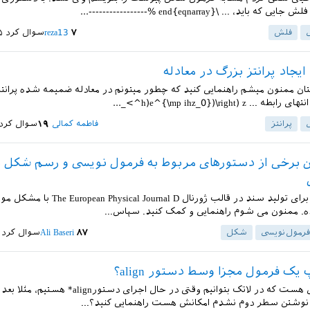
اید، ... \end{eqnarray} %-----------------...
فلش‌
۷
reza13
سوال کرد
۲۵ ب
یجاد پرانتز بزرگ در معادله
ان ممنون میشم راهنمایی کنید که چطور میتونم در معادله ضمیمه شده پرانتز
پرانتز
فاطمه کمالی
۱۹
سوال کرد
 برخی از دستورهای مربوط به فرمول نویسی و رسم شکل ب
با سلام بنده برای تولید سند در قالب ژورنال nal D
ه. ممنون می شوم راهنمایی و کمک کنید. سپاس...
فرمول‌نویسی
شکل
۸۷
Ali Baseri
سوال کرد
 یک فرمول مجزا وسط دستور align؟
سلام امکانش هست که در لاتک بتوانیم وقتی در حال اجرای دس
ه نوشتن سطر دوم نشدم امکانش هست راهنمایی کنید؟...