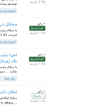
۲.۴k
بازدید
نوشتم مبداء فلش جایی که ب
فرمول‌نویسی
۰
رای
مشکل در ا
۱
پاسخ
با سلام دوست
۱.۲k
بازدید
ضریب B1 تا انتهای رابطه ... h)e^{\mp ihz_0})\right) z^>_...
فرمول‌نویسی
۰
رای
اجرا نشدن
۲
پاسخ
یک ژورنال
۲.۶k
بازدید
حالت ... شد
رفع خطا
۰
رای
امکان تایپ
۱
پاسخ
۱.۱k
بازدید
... وموفق ب