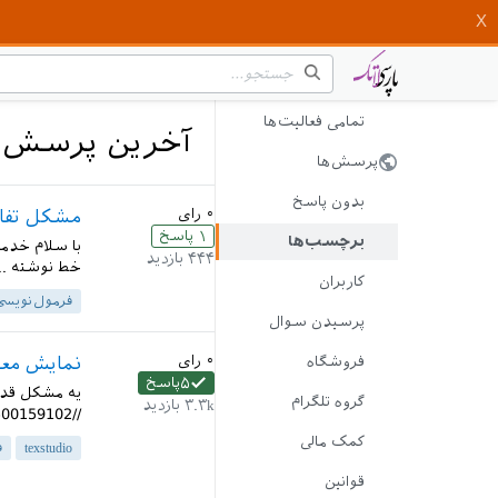
تمامی فعالیت‌ها
آخرین پرسش‌ه
پرسش‌ها
بدون پاسخ
۰
رای
مشکل تفاو
۱
پاسخ
برچسب‌ها
با سلام خدم
۴۴۴
بازدید
خط نوشته ... 
کاربران
فرمول‌نویسی
پرسیدن سوال
۰
رای
نمایش معا
فروشگاه
۵
پاسخ
گروه تلگرام
۳.۳k
بازدید
//qa.parsilatex.com/?qa=blob&qa_blobid=5992059812500159102...
کمک مالی
texstudio
ف
قوانین