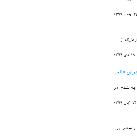
همن ۱۳۹۹
 بزرگ از
۱۸ دی ۱۳۹۹
رای قالب
The European Physical Jour با مشکل مواجه شدم. در
۱۴ آبان ۱۳۹۹
تورalign* هستیم، مثلا بعد از سطر اول