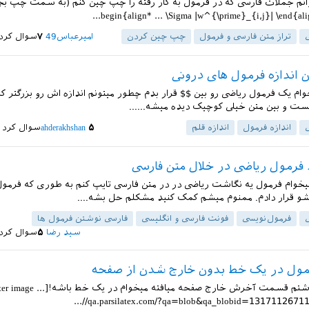
انم جملات فارسی که در فرمول به کار رفته را چپ چین کنم (به سمت چپ بچ
تراز متن فارسی و فرمول
چپ چین کردن
امیرعباس49
۷
سوال کرد
 اندازه فرمول های درونی
خوام یک فرمول ریاضی رو بین $$ قرار بدم چطور میتونم اندازه اش رو بزرگتر کنم
ست و بین متن خیلی کوچیک دیده میشه......
اندازه فرمول
اندازه قلم
۵
ahderakhshan
سوال کرد
فرمول ریاضی در خلال متن فارسی
میخوام فرمول یه نگاشت ریاضی در در متن فارسی تایپ کنم به طوری که فرمو
و قرار دادم. ممنوم میشم کمک کنید مشکلم حل بشه....
فرمول‌نویسی
فونت فارسی و انگلیسی
فارسی نوشتن فرمول ها
سید رضا
۵
سوال کرد
مول در یک خط بدون خارج شدن از صفحه
فرمول که نوشتم قسمت آخرش خارج صفحه میافته میخوام در یک خط باشه![e
//qa.parsilatex.com/?qa=blob&qa_blobid=13171126711