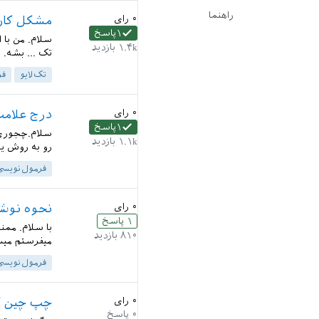
راهنما
۰
رای
مشکل کارنکردن \tfrac با به‌روزر
۱
پاسخ
۱.۴k
بازدید
تک ... بشه. 
تک‌لایو
فر
۰
رای
درج علامت
۱
پاسخ
سلام.چجوری م
۱.۱k
بازدید
رو به روش یه
فرمول‌نویسی
۰
رای
نحوه نوشت
۱
پاسخ
با سلام. ممن
۸۱۰
بازدید
میفرستم میش
فرمول‌نویسی
۰
رای
چپ چین ک
۰
پاسخ