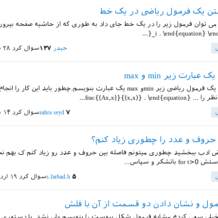
تن یک فرمول ریاضی در یک خط
}_i . \end{equation} \end
حیدر
۱۳۷
سوال کرد
۲۸ شهریور ۱۴۰۰
عبارت زیر min و max
قصد دارم در یک فرمول ریاضی زیر minو max یک عبارت بنویسم.چطور باید این ک
frac{(Ax,x)}{(x,x)} . }...
۷
zahra seyd
سوال کرد
۱۴ شهریور ۱۴۰۰
 حروف و عدد را چطوری زیاد کنم؟
ض ادب ببخشید چطوری میتونم فاصله بین حروف و عدد رو زیاد کنم ک بهم نچ
۵
s.farhad.h
سوال کرد
۱۹ اردیبهشت ۱۴۰۰
ول و نشان دادن دو قسمت از آن با فلش
 خیلی سعی کردم مشابه فرمول شکل پیوست را بنویسم ولی نشد. با دستوری 