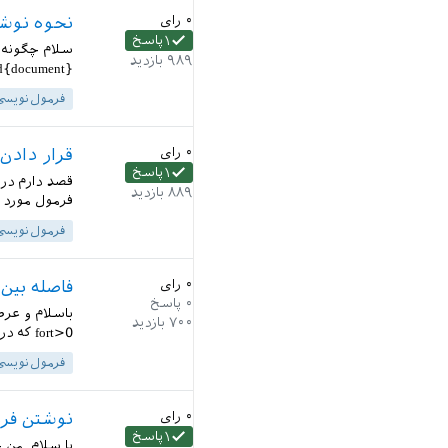
۰
رای
نحوه نوش
۱
پاسخ
۹۸۹
بازدید
{document}...
فرمول‌نویسی
۰
رای
قرار دادن یک 
۱
پاسخ
۸۸۹
بازدید
فرمول مورد نظر را ... \end{equation
فرمول‌نویسی
۰
رای
فاصله بین
۰
پاسخ
باسلام و عر
۷۰۰
بازدید
fort>0 که درستش for t>0 باتشکر و سپاس...
فرمول‌نویسی
۰
رای
نوشتن فرم
۱
پاسخ
با سلام. من