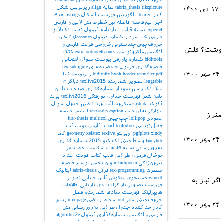
tikzpicture
tabriz_thesis
نمایه
align
زیرنویس شکل
۱۷ دی ۱۴۰۰
کادر
itemize
الگوریتم
فهرست اشکال
listings
عدم
اجرا
نیم‌فاصله
فاصله بین خطوط
متن لاتین و فارسی
hyperref
بسته
قالب پایان‌نامه
فرمول
نصب تک‌لایو
فارسی‌تک
نمودار
شماره فرمول
glossaries
کپشن
حروف‌چینی چندستونی
خروجی
فونت فارسی و
 نوشت؟ فلش
انگلیسی
ماکرونویسی
extrafootnotefeatures
لاتک
biditools
شماره پاورقی
پیوست‌
سوال امتحانی
فاصله‌گذاری
فرمول چندضابطه‌ای
subfigure
tex
۲۴ مهر ۱۴۰۰
pdf
texmaker
header
biditufte-book
زیرنویس
خطا
longtable
تصویر
شمارنده
texlive2015
دیاگرام
میک‌تک
رسم نمودار
شماره‌گذاری صفحات
پایان
نامه
شعر
فهرست جداول
تورفتگی
texlive2016
بولد
آکولاد
kashida
میکروسافت ورد
تنظیم جدول
سوال
چهارگزینه‌ای
قاب
caption
texworks
اندیس
فاصله
تراز
عمودی
lollipop
چپ‌چینی
multicol
iust-thesis
فصل‌نویسی
tcolorbox
اعداد فارسی
نوشتافت
xindy
pgfplots
اوبونتو
texlive
xelatex
geometry
کاما
۲۴ مهر ۱۴۰۰
fancyhdr
وسط‌چینی
تک لایو 2015
شماره گذاری
به‌روزرسانی بسته
aimc46
شکست خط
صفر
توخالی
فرمول طولانی
قالب کتاب
فونت اعداد
بیرون‌زدگی
bidipoem
عنوان بخش
پوستر
فاصله
سطرها
tex-programming
قرآن
tabriz-thesis
ایتالیک
winedt
جستجوی معکوس
فلش
جایابی تصویر
نید. و اگر نیاز به
فهرست تصاویر
پاراگراف‌بندی
بازیابی اطلاعات
هایپرلینک
فهرست نمادها
شمارنده فصل
حروف‌چینی شعر
font
محیط ریاضی
minipage
رسم
۲۲ مهر ۱۴۰۰
کادر
جداکننده
جدول طولانی
به‌روزرسانی
متن
فارسی و انگلیسی
شماره‌گذاری فرمول
algorithm2e