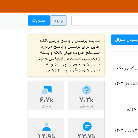
ورود
عضویت
سیدن سوال
سایت پرسش و پاسخ پارسی‌لاتک
جایی برای پرسش و پاسخ درباره
سیستم حروف‌چینی لاتک و بسته
زی‌پرشین است. در اینجا می‌توانید
سوال‌های خود را بپرسید و به
 که در یک
سوال‌های دیگران پاسخ دهید.
۶.۷k
۷.۳k
پرسش
پاسخ
TeXst کار می کنی و می خوای ...
داد ۱۴۰۲
۱۲.۹k
۲۳.۷k