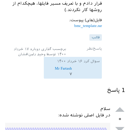
قرار دادم و با تعریف مسیر فایلها، هیچکدام از
روشها کار نکردند.)
فایل(های) پیوست:
bmc_template.rar
قالب
برچسب گذاری دوباره
۱۷ خرداد
۱۴۰۰
توسط
وحید دامن‌افشان
سوال کرد
۱۶ خرداد ۱۴۰۰
Mr Fartash
۷
1
پاسخ
سلام
در فایل اصلی نوشته شده:
۰
%%%
%%%
%%%
%%%
%%%
%%%
%%%
%%%
%%%
%%%
%%%
%%%
%%%
%%%
%%%
%