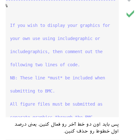
%%
%                                             
%
%%  If you wish to display your graphics for   
%
%%  your own use using includegraphic or       
%
%%  includegraphics, then comment out the      
%
%%  following two lines of code.               
%
%%  NB: These line *must* be included when     
%
%%  submitting to BMC.                         
%
%%  All figure files must be submitted as      
%
%%  separate graphics through the BMC          
%
پس باید اون دو خط آخر رو فعال کنین. یعنی درصد
%%  submission process, not included in the    
اول خطوط رو حذف کنین.
%