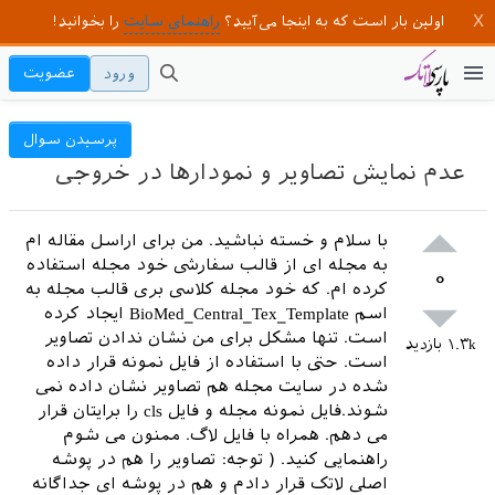
اولین بار است که به اینجا می‌آیید؟
راهنمای سایت
را بخوانید!
ورود
عضویت
پرسیدن سوال
عدم نمایش تصاویر و نمودارها در خروجی
با سلام و خسته نباشید. من برای اراسل مقاله ام
به مجله ای از قالب سفارشی خود مجله استفاده
۰
کرده ام. که خود مجله کلاسی بری قالب مجله به
اسم BioMed_Central_Tex_Template ایجاد کرده
است. تنها مشکل برای من نشان ندادن تصاویر
۱.۳k
بازدید
است. حتی با استفاده از فایل نمونه قرار داده
شده در سایت مجله هم تصاویر نشان داده نمی
شوند.فایل نمونه مجله و فایل cls را برایتان قرار
می دهم. همراه با فایل لاگ. ممنون می شوم
راهنمایی کنید. ( توجه: تصاویر را هم در پوشه
اصلی لاتک قرار دادم و هم در پوشه ای جداگانه