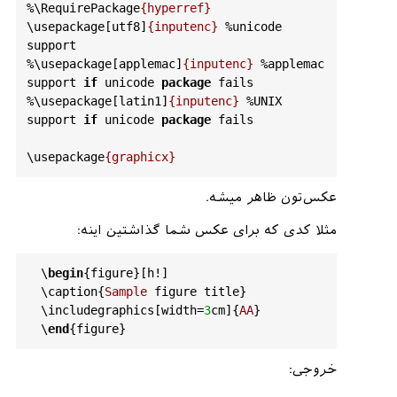
%\
RequirePackage
{hyperref}
\usepackage[utf8]
{inputenc}
%unicode
%\
usepackage[applemac]
{inputenc}
%applemac
support 
if
 unicode 
package
%\
usepackage[latin1]
{inputenc}
%UNIX
support 
if
 unicode 
package
 fails

\usepackage
{graphicx}
عکس‌تون ظاهر میشه.
مثلا کدی که برای عکس شما گذاشتین اینه:
  \
begin
{
figure
}[
h!
]

  \
caption
{
Sample
figure
title
}

  \
includegraphics
[
width
=
3
cm
]{
AA
}

  \
end
{
figure
خروجی: