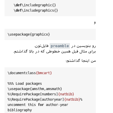
%%  submitted article.                         
   \
def
\
includegraphic
{}

%
   \
def
\
includegraphics
%                                             
%
و
%%%
%%%
%%%
%%%
%%%
%%%
%%%
%%%
%%%
%%%
%%%
%%%
%%%
%%%
%%%
%
%%
%

%\
def
\
includegraphic
{}

%\
def
\
includegraphics
رو بنویسین در
preamble
فایل‌تون.
برای مثال قبل همین خطوطی که در بالا گذاشتم.
من اینجا گذاشتم:
\documentclass
{bmcart}
%%
% Load packages

%\
RequirePackage[numbers]
{natbib}
%\
RequirePackage[authoryear]
{natbib}
% 
uncomment this 
for
 author-year 