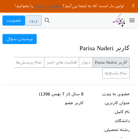
اولین بار است که به اینجا می‌آیید؟
راهنمای سایت
را بخوانید!
ورود
عضویت
پرسیدن سوال
کاربر Parisa Naderi
کاربر Parisa Naderi
دیوار
فعالیت های اخیر
تمام پرسش‌ها
تمام پاسخ‌ها
عضوی به مدت
8 سال (از 7 بهمن 1396)
عنوان کاربری:
کاربر عضو
نام کامل:
دانشگاه:
رشته تحصیلی: