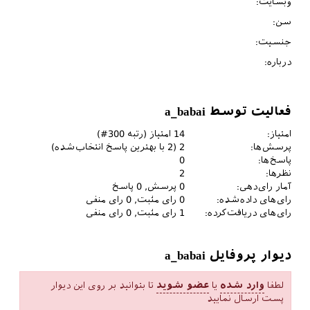
وبسایت:
سن:
جنسیت:
درباره:
فعالیت توسط a_babai
امتیاز:
14
امتیاز (رتبه
300
#)
پرسش‌ها:
2
(
2
با بهترین پاسخ انتخاب‌شده)
پاسخ‌ها:
0
نظرها:
2
آمار رای‌دهی:
0
پرسش,
0
پاسخ
رای‌های داده‌شده:
0
رای مثبت,
0
رای منفی
رای‌های دریافت‌کرده:
1
رای مثبت,
0
رای منفی
دیوار پروفایل a_babai
لطفا
وارد شده
یا
عضو شوید
تا بتوانید بر روی این دیوار
پست ارسال نمایید