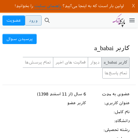
اولین بار است که به اینجا می‌آیید؟
راهنمای سایت
را بخوانید!
ورود
عضویت
پرسیدن سوال
کاربر a_babai
کاربر a_babai
دیوار
فعالیت های اخیر
تمام پرسش‌ها
تمام پاسخ‌ها
عضوی به مدت
6 سال (از 11 اسفند 1398)
عنوان کاربری:
کاربر عضو
نام کامل:
دانشگاه:
رشته تحصیلی: