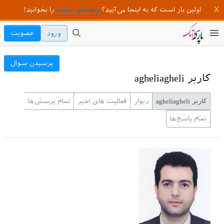
اولین بار است که به اینجا می‌آیید؟
راهنمای سایت
را بخوانید!
ورود
عضویت
پرسیدن سوال
کاربر agheliagheli
کاربر agheliagheli
دیوار
فعالیت های اخیر
تمام پرسش‌ها
تمام پاسخ‌ها