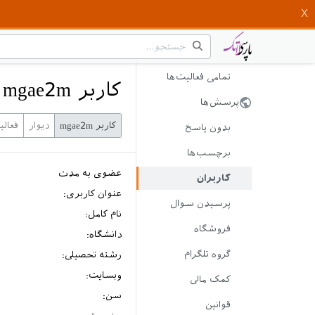
تمامی فعالیت‌ها
کاربر mgae2m
پرسش‌ها
کاربر mgae2m
دیوار
فعال
بدون پاسخ
برچسب‌ها
عضوی به مدت
کاربران
عنوان کاربری:
پرسیدن سوال
نام کامل:
فروشگاه
دانشگاه:
گروه تلگرام
رشته تحصیلی:
وبسایت:
کمک مالی
سن:
قوانین