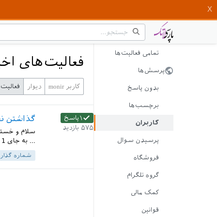
تمامی فعالیت‌ها
فعالیت‌های اخیر 
پرسش‌ها
کاربر monir
دیوار
فعالیت 
بدون پاسخ
برچسب‌ها
گذاشتن نق
۱
پاسخ
کاربران
۵۷۵
بازدید
سلام و خسته 
پرسیدن سوال
... به جای 1 Introduction در ضمن فایل هم article است...
شماره گذار
فروشگاه
گروه تلگرام
کمک مالی
قوانین