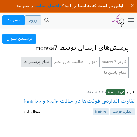
اولین بار است که به اینجا می‌آیید؟
راهنمای سایت
را بخوانید!
ورود
عضویت
پرسیدن سوال
پرسش‌های ارسالی توسط moreza7
کاربر moreza7
دیوار
فعالیت های اخیر
تمام پرسش‌ها
تمام پاسخ‌ها
۰
رای
۱.۳k
بازدید
۱
پاسخ
تفاوت اندازه‌ی فونت‌ها در حالت Scale و fontsize
اندازه فونت
fontsize
سوال کرد