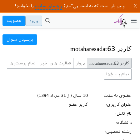
اولین بار است که به اینجا می‌آیید؟
راهنمای سایت
را بخوانید!
ورود
عضویت
پرسیدن سوال
کاربر motaharesadat63
کاربر motaharesadat63
دیوار
فعالیت های اخیر
تمام پرسش‌ها
تمام پاسخ‌ها
عضوی به مدت
10 سال (از 31 مرداد 1394)
عنوان کاربری:
کاربر عضو
نام کامل:
دانشگاه:
رشته تحصیلی: