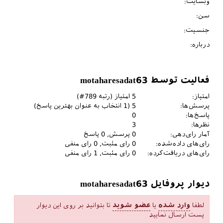
وبسایت:
سن:
جنسیت:
درباره:
فعالیت توسط motaharesadat63
امتیاز:
5
امتیاز (رتبه
789
#)
پرسش‌ها:
5
(
1
انتخاب به عنوان بهترین پاسخ)
پاسخ‌ها:
0
نظرها:
3
آمار رای‌دهی:
0
پرسش,
0
پاسخ
رای‌های داده‌شده:
0
رای مثبت,
0
رای منفی
رای‌های دریافت‌کرده:
0
رای مثبت,
1
رای منفی
دیوار پروفایل motaharesadat63
لطفا
وارد شده
یا
عضو شوید
تا بتوانید بر روی این دیوار
پست ارسال نمایید