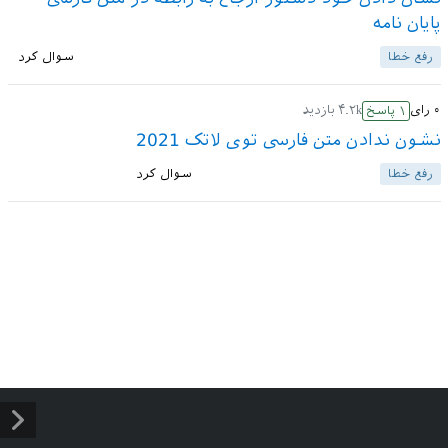
پایان نامه
رفع خطا
سوال کرد
۰
رای
۴.۲k
بازدید
۱
پاسخ
نشون ندادن متن فارسی توی لاتک 2021
رفع خطا
سوال کرد