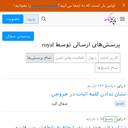
اولین بار است که به اینجا می‌آیید؟
راهنمای سایت
را بخوانید!
ورود
عضویت
پرسیدن سوال
پرسش‌های ارسالی توسط royal
کاربر royal
دیوار
فعالیت های اخیر
تمام پرسش‌ها
تمام پاسخ‌ها
۰
رای
۰
پاسخ
۹۳۶
بازدید
نشان ندادن کلمه اثبات در خروجی
proof
سوال کرد
۰
رای
۱.۹k
بازدید
۱
پاسخ
نشان دادن خود دستور ارجاع به رابطه در متن فارسی