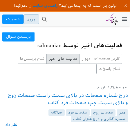
اولین بار است که به اینجا می‌آیید؟
راهنمای سایت
را بخوانید!
ورود
عضویت
پرسیدن سوال
فعالیت‌های اخیر توسط salmanian
کاربر salmanian
دیوار
فعالیت های اخیر
تمام پرسش‌ها
تمام پاسخ‌ها
۰
پاسخ
۱.۲k
بازدید
درج شماره صفحات در بالای سمت راست صفحات زوج
و بالای سمت چپ صفحات فرد کتاب
هدر
صفحات زوج
صفحات فرد
جداگانه
شماره گذاری و درج عنوان کتاب
نظر داد