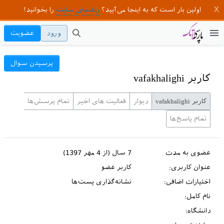
اولین بار است که به اینجا می‌آیید؟
راهنمای سایت
را بخوانید!
ورود
عضویت
پرسیدن سوال
کاربر vafakhalighi
کاربر vafakhalighi
دیوار
فعالیت های اخیر
تمام پرسش‌ها
تمام پاسخ‌ها
عضوی به مدت
7 سال (از 4 مهر 1397)
عنوان کاربری:
کاربر عضو
اختیارات اضافی:
نشانه‌گذاری پست‌ها
نام کامل:
دانشگاه: