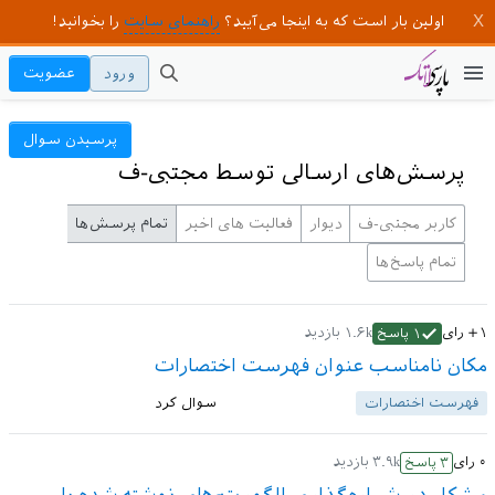
اولین بار است که به اینجا می‌آیید؟
راهنمای سایت
را بخوانید!
ورود
عضویت
پرسیدن سوال
پرسش‌های ارسالی توسط مجتبی-ف
کاربر مجتبی-ف
دیوار
فعالیت های اخیر
تمام پرسش‌ها
تمام پاسخ‌ها
+۱
رای
۱.۶k
بازدید
۱
پاسخ
مکان نامناسب عنوان فهرست اختصارات
فهرست اختصارات
سوال کرد
۰
رای
۳.۹k
بازدید
۳
پاسخ