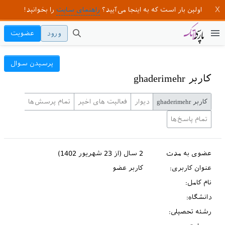
اولین بار است که به اینجا می‌آیید؟
راهنمای سایت
را بخوانید!
ورود
عضویت
پرسیدن سوال
کاربر ghaderimehr
کاربر ghaderimehr
دیوار
فعالیت های اخیر
تمام پرسش‌ها
تمام پاسخ‌ها
عضوی به مدت
2 سال (از 23 شهریور 1402)
عنوان کاربری:
کاربر عضو
نام کامل:
دانشگاه:
رشته تحصیلی: