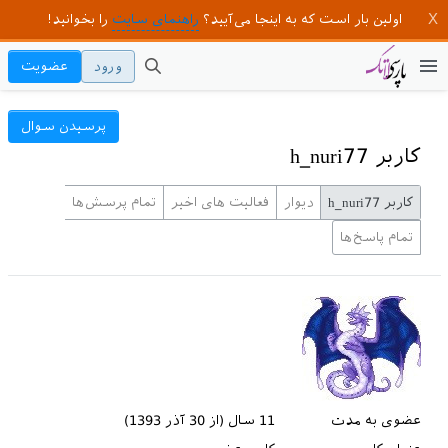
اولین بار است که به اینجا می‌آیید؟
راهنمای سایت
را بخوانید!
ورود
عضویت
پرسیدن سوال
کاربر h_nuri77
کاربر h_nuri77
دیوار
فعالیت های اخیر
تمام پرسش‌ها
تمام پاسخ‌ها
عضوی به مدت
11 سال (از 30 آذر 1393)