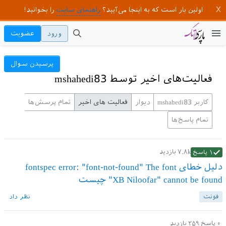
اولین بار است که به اینجا می‌آیید؟
راهنمای سایت
را بخوانید!
ورود
عضویت
پرسیدن سوال
فعالیت‌های اخیر توسط mshahedi83
کاربر mshahedi83
دیوار
فعالیت های اخیر
تمام پرسش‌ها
تمام پاسخ‌ها
۷.۸k
بازدید
۱
پاسخ
دلیل خطای fontspec error: "font-not-found" The font
"XB Niloofar" cannot be found چیست
فونت
نظر داد
۰
پاسخ
۲۵۹
بازدید