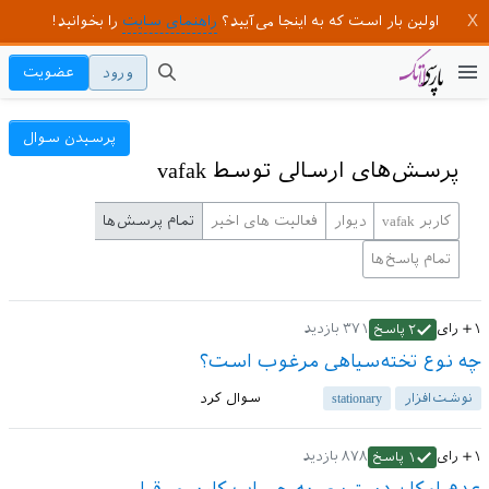
اولین بار است که به اینجا می‌آیید؟
راهنمای سایت
را بخوانید!
ورود
عضویت
پرسیدن سوال
پرسش‌های ارسالی توسط vafak
کاربر vafak
دیوار
فعالیت های اخیر
تمام پرسش‌ها
تمام پاسخ‌ها
+۱
رای
۳۷۱
بازدید
۲
پاسخ
چه نوع تخته‌سیاهی مرغوب است؟
نوشت‌افزار
stationary
سوال کرد
+۱
رای
۸۷۸
بازدید
۱
پاسخ