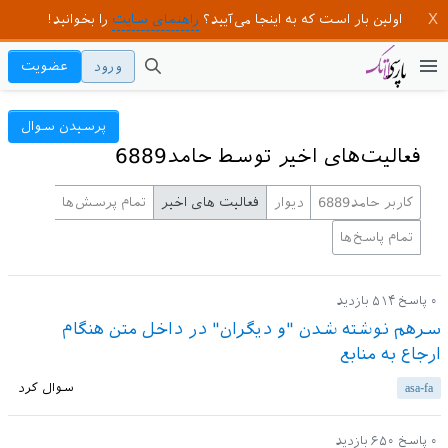
اولین بار است که به اینجا می‌آیید؟
راهنمای سایت
را بخوانید!
ورود
عضویت
پرسیدن سوال
فعالیت‌های اخیر توسط حامد6889
کاربر حامد6889
دیوار
فعالیت های اخیر
تمام پرسش‌ها
تمام پاسخ‌ها
۰
پاسخ
۵۱۴
بازدید
سرهم نوشته شدن "و دیگران" در داخل متن هنگام
ارجاع به منابع
asa-fa
سوال کرد
۰
پاسخ
۶۵۰
بازدید