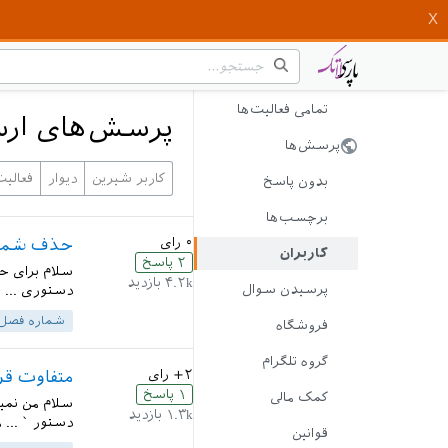
تمامی فعالیت‌ها
پرسش‌های ارس
پرسش‌ها
کاربر شیرین
دیوار
فعالیت
بدون پاسخ
برچسب‌ها
۰
رای
حذف شماره
کاربران
۲
پاسخ
سلام برای حذ
۴.۲k
بازدید
پرسیدن سوال
دستوری ... ل
شماره فصل
فروشگاه
گروه تلگرام
+۲
رای
متفاوت قر
۱
پاسخ
کمک مالی
سلام من نمی
۱.۳k
بازدید
دستور ` ... 
قوانین