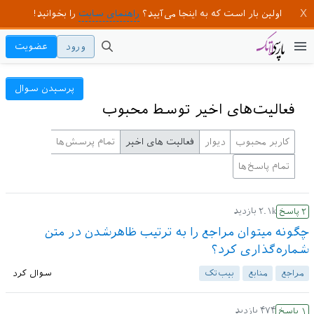
اولین بار است که به اینجا می‌آیید؟
راهنمای سایت
را بخوانید!
ورود
عضویت
پرسیدن سوال
فعالیت‌های اخیر توسط محبوب
کاربر محبوب
دیوار
فعالیت های اخیر
تمام پرسش‌ها
تمام پاسخ‌ها
۲.۱k
بازدید
۲
پاسخ
چگونه میتوان مراجع را به ترتیب ظاهرشدن در متن
شماره‌گذاری کرد؟
مراجع
منابع
بیب‌تک
سوال کرد
۴۷۴
بازدید
۱
پاسخ