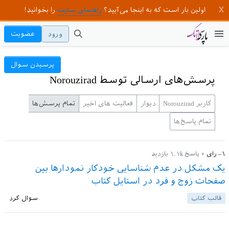
اولین بار است که به اینجا می‌آیید؟
راهنمای سایت
را بخوانید!
ورود
عضویت
پرسیدن سوال
پرسش‌های ارسالی توسط Norouzirad
کاربر Norouzirad
دیوار
فعالیت های اخیر
تمام پرسش‌ها
تمام پاسخ‌ها
–۱
رای
۰
پاسخ
۱.۱k
بازدید
یک مشکل در عدم شناسایی خودکار نمودارها بین
صفحات زوج و فرد در استایل کتاب
قالب کتاب
سوال کرد