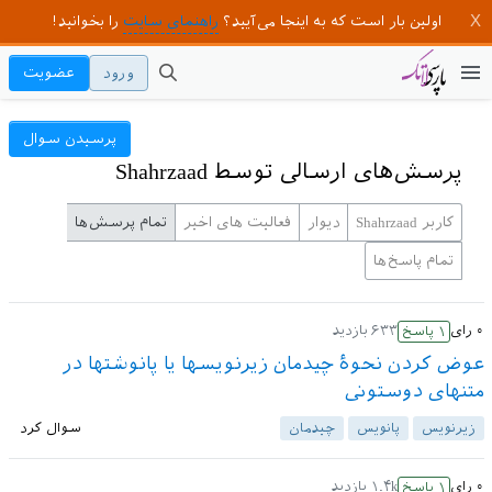
اولین بار است که به اینجا می‌آیید؟
راهنمای سایت
را بخوانید!
ورود
عضویت
پرسیدن سوال
پرسش‌های ارسالی توسط Shahrzaad
کاربر Shahrzaad
دیوار
فعالیت های اخیر
تمام پرسش‌ها
تمام پاسخ‌ها
۰
رای
۶۳۳
بازدید
۱
پاسخ
عوض کردن نحوۀ چیدمان زیرنویسها یا پانوشتها در
متنهای دوستونی
زیرنویس
پانویس
چیدمان
سوال کرد
۰
رای
۱.۴k
بازدید
۱
پاسخ