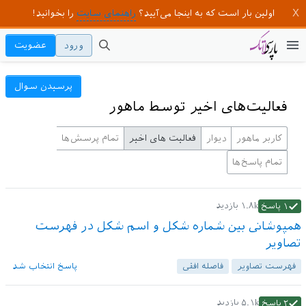
اولین بار است که به اینجا می‌آیید؟
راهنمای سایت
را بخوانید!
ورود
عضویت
پرسیدن سوال
فعالیت‌های اخیر توسط ماهور
کاربر ماهور
دیوار
فعالیت های اخیر
تمام پرسش‌ها
تمام پاسخ‌ها
۱.۸k
بازدید
۱
پاسخ
همپوشانی بین شماره شکل و اسم شکل در فهرست
تصاویر
فهرست تصاویر
فاصله افقی
پاسخ انتخاب شد
۵.۱k
بازدید
۲
پاسخ