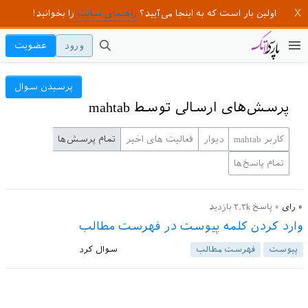
اولین بار است که به اینجا می‌آیید؟
راهنمای سایت
را بخوانید!
ورود
عضویت
پرسیدن سوال
پرسش‌های ارسالی توسط mahtab
کاربر mahtab
دیوار
فعالیت های اخیر
تمام پرسش‌ها
تمام پاسخ‌ها
۰
رای
۰
پاسخ
۲.۲k
بازدید
وارد کردن کلمه پیوست در فهرست مطالب
پیوست‌
فهرست مطالب
سوال کرد