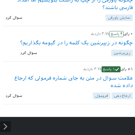
چگونه پاورقی را از چپ به راست بنویسیم اما اعداد
فارسی باشند؟
نمایش پاورقی
سوال کرد
۰
رای
۳.۷k
بازدید
۴
پاسخ
چگونه در زیپرشین یک کلمه را در گیومه بگذاریم؟
زی‌پرشین
سوال کرد
+۱
رای
۳.۲k
بازدید
۱
پاسخ
علامت سوال در متن به جای شماره فرمولی که ارجاع
داده شده
ارجاع‌دهی
فرومول
سوال کرد