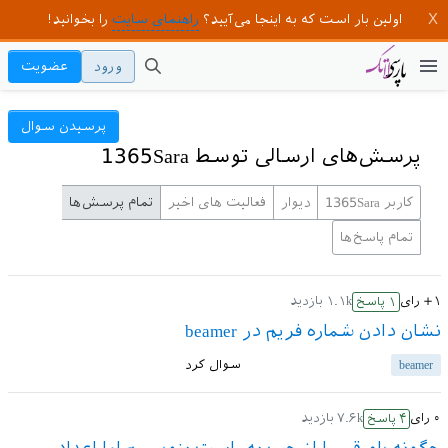
اولین بار است که به اینجا می‌آیید؟
راهنمای سایت
را بخوانید!
ورود
عضویت
پرسیدن سوال
پرسش‌های ارسالی توسط 1365Sara
کاربر 1365Sara
دیوار
فعالیت های اخیر
تمام پرسش‌ها
تمام پاسخ‌ها
+۱
رای
۱.۱k
بازدید
۱
پاسخ
نشان دادن شماره فریم در beamer
beamer
سوال کرد
۰
رای
۷.۶k
بازدید
۴
پاسخ