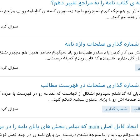
 ی کتاب نامه را به مراجع تغییر دهم؟
الار رو هم چک کردم نمیدونم با چه دستوری کلمه ی کتابنامه رو ب مراجع تغی
اهنماییم کنید....
سوال کرد
شماره گذاری صفحات واژه نامه
باسلام. راستش من کار کردن با دستور include رو یاد نمیگیرم بخاطر همین هم مج
ایل کلی نداره! شرمنده که فایل زیادم کمینه نیست....
ی
سوال کرد
 شماره گذاری صفحات در فهرست مطالب
فایلی که گذاشتم نمیدونم اشکال از کجاست که مقدمه رو در فهرست با حرف 
1 بزنه. ممنون میشم کمکم کنید....
لب
شماره‌گذاری
سوال کرد
ma که تمامی بخش های پایان نامه را در بر گیرد
به سوالم رو دیدم اما متوجه نشدم درست. من پایان نامه رو در چند فصل نوشت