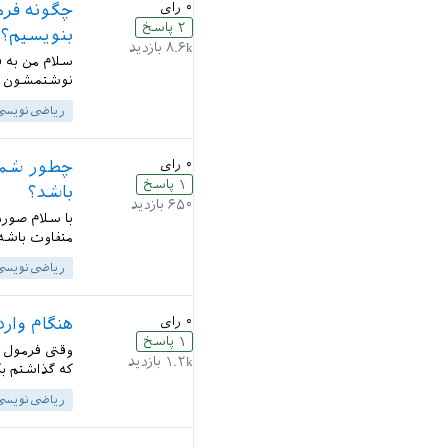
۰
رای
۲
پاسخ
بنویسیم؟
۸.۶k
بازدید
نوشتمشون ولی ... از longequation استفا
ریاضی‌نویسی
۰
رای
چطور شمار
۱
پاسخ
باشد؟
۶۵۰
بازدید
با سلام صور
متفاوت باشه ولی هم ... هست 
ریاضی‌نویسی
۰
رای
هنگام وار
۱
پاسخ
وقتی فرمول 
۱.۲k
بازدید
که گذاشتم ب
ریاضی‌نویسی