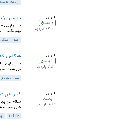
ریاضی‌نویسی
۰
رای
نوشتن زیر
۱
پاسخ
باسلام من ط
۱۲.۰k
بازدید
بهم بگید ..
عنوان شکل
۰
رای
هنگامی که
۲
پاسخ
۳.۵k
بازدید
می شود یعنی
متن لاتین و 
۰
رای
کنار هم قر
۰
پاسخ
سلام من پای
۸۰۶
بازدید
های جدا نوشتم.
include
چس