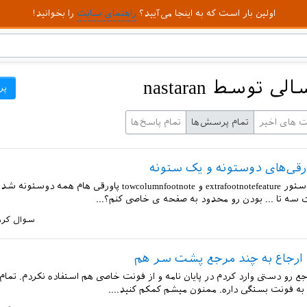
اولین بار است که به اینجا می‌آیید؟
راهنمای سایت
را بخوانید!
توسط nastaran
پر
ت های اخیر
تمام پرسش‌ها
تمام پاسخ‌ها
رقی‌های دوستونه و یک ستونه
سلام من با دستور extrafootnotefeature و towcolumnfootnote پاورقی ها
سه تا ... بودن رو محدود به صفحه ی خاصی کنم؟...
سوال کرد
ارجاع به چند مرجع پشت سر هم
ع رو دستی وارد کردم در پایان نامه و از فونت خاصی هم استفاده نکردم. تمام 
ه فونت بستگی داره. ممنون میشم کمکم کنید....