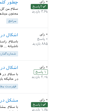
۰
رای
چطور کلمه
۲
پاسخ
سلام من کل ت
۳.۶k
بازدید
ممنون میشم ر
مراجع
۰
رای
اشکال در 
۰
پاسخ
۸۸۵
بازدید
ناشیانه ... ف
شماره‌گذار
۰
رای
اشکال در
۱
پاسخ
با سلام. در 
۲.۰k
بازدید
در حالیکه باید صفحه اش رو 
فهرست مطا
۰
رای
مشکل در ایجاد فایل اصلی in
۱
پاسخ
با سلام. مشا
۱.۸k
بازدید