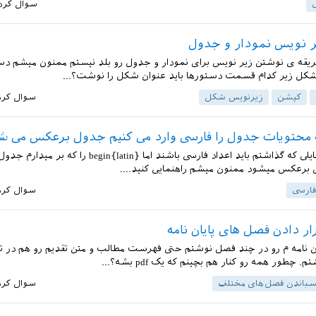
سوال کرد
 نویس نمودار و جدول
ریقه ی نوشتن زیر نویس برای نمودار و جدول رو بلد نیستم ممنون میشم د
. شکل زیر کدام قسمت دستورها باید عنوان شکل را نوشت؟...
کپشن
زیرنویس شکل
سوال کرد
 محتویات جدول را فارسی وارد می کنیم جدول برعکس می ش
با سلام. در فایلی که گذاشتم باید اعداد فارسی باشند اما {egin{latin
 برعکس میشود ممنون میشم راهنمایی کنید....
فارسی
سوال کرد
ار دادن فصل های پایان نامه
ان نامه م رو در چند فصل نوشتم حتی فهرست مطالب و متن تقدیم رو هم در
 چطور همه رو کنار هم بچینم که یک pdf بشه؟...
باندن فصل‌های مختلف
سوال کرد