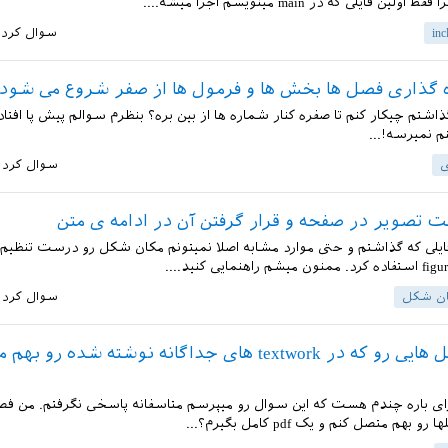
لین فایلی که در main مینویسم اجرا میشه....
inc
سوال کرد
 گذاری فصل ها بخش ها و فرمول ها از صفر شروع می شود
گذاشتم چیکار کنم تا صفره کنار شماره ها از بین بره؟ بنظرم سوالم پیش پا افت
 نمیرسه!...
ی
سوال کرد
 تصویر در صفحه و قرار گرفتن آن در ادامه ی متن
فایلی که گذاشتم و حتی موارد مشابه اصلا نمیتونم مکان شکل رو درست تنظیم
ان شکل
سوال کرد
چطور فصل هایی رو که در textwork های جداگانه نوشته شده رو 
ای باره چندم هست که این سوال رو میپرسم متاسفانه پاسخی نگرفتم. من فصل
و بهم متصل کنم و یک pdf کامل بگیرم؟...