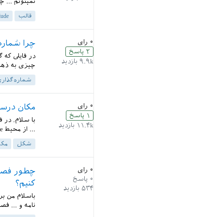
نمیتونم ... چرا فقط او
قالب
lude
۰
رای
چرا شماره
۲
پاسخ
در فایلی که 
۹.۹k
بازدید
چیزی به ذهنم
شماره‌گذار
۰
رای
مکان درست
۱
پاسخ
با سلام. در 
۱۱.۴k
بازدید
... از محیط figure استفاده کرد. ممنون میشم راهنمایی کنید....
شکل
مک
۰
رای
۰
پاسخ
کنیم؟
۵۳۴
بازدید
باسلام من بر
نامه و ... فصلها ر