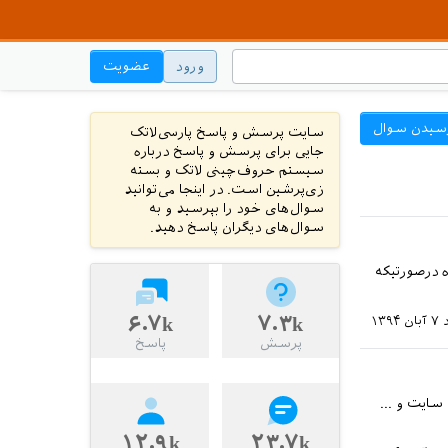
ورود
عضویت
سیدن سوال
سایت پرسش و پاسخ پارسی‌لاتک
جایی برای پرسش و پاسخ درباره
سیستم حروف‌چینی لاتک و بسته
زی‌پرشین است. در اینجا می‌توانید
سوال‌های خود را بپرسید و به
سوال‌های دیگران پاسخ دهید.
م همه دوستونه شده درصورتیکه
۶.۷k
۷.۳k
۷ آبان ۱۳۹۴
پرسش
پاسخ
سایت و ...
۱۲.۹k
۲۳.۷k