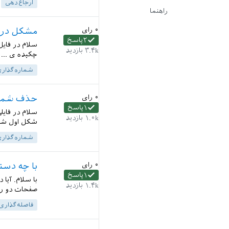
ارجاع‌دهی
راهنما
۰
رای
مشکل در 
۲
پاسخ
سلام در فایل
۳.۴k
بازدید
چکیده ی ... 
شماره‌گذار
۰
رای
حذف شماره
۱
پاسخ
۱.۰k
بازدید
شکل اول شمار
شماره‌گذار
۰
رای
با چه دس
۱
پاسخ
با سلام. آی
۱.۴k
بازدید
صفحات دو رو 
فاصله‌گذاری