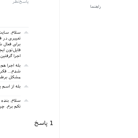
راهنما
سلام. سایت
تغییری در فایل tex لاز
فایل‌تون ایج
اجرا گرفتین؟
شدم... فکر 
مشکل برطرف
بله از اسم 
سلام. بنده 
تکم برم. چیک
1
پاسخ