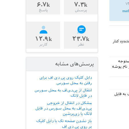
۶.۷k
۷.۳k
پرسش
پاسخ
mat
۱۲.۹k
۲۳.۷k
برای فعال شدن این خاصیت باید فایل تون را یک بار اجرا بگیرین. با اجرا گرفتن یک فایل synctex کنار
نظر
کاربر
لان متوجه
پرسش‌های مشابه
 نام پوشه
دابل کلیک روی پی دی اف برای
رفتن به محل سورس
انتقال از پی‌دی‌اف به محل سورس
به فایل
در فایل لاتک
مشکل در انتقال از خروجی
پی‌دی‌اف به محل سورس در فایل
لاتک یا زی‌پرشین
باز نشدن صفحه تک با دابل کلیک
بر روی پی دی اف