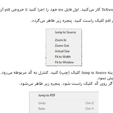
اگر با ویرایشگر TeXworks کار
ردد.
کافی است روی گزینه ‌Jump to Source کلیک (چپ) کنید. کنترل به کُد مربوطه می
ایش نمود.
اگر روی کُد کلیک راست شود. پنجره زیر ظاهر می‌شود.