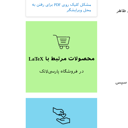
مشکل کلیک روی PDF برای رفتن به
محل ویرایشگر
 می‌کنید. اول فایل tex خود را اجرا کنید تا خروجی pdf آن ظاهر
محصولات مرتبط با LaTeX
در فروشگاه پارسی‌لاتک
‌رود. سپس