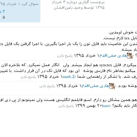
برچسب گذاری دوباره
۳ خرداد
سوال کرد
۱ خرداد ۱۳۹۵
۱۳۹۵
توسط
وحید دامن‌افشان
h.۲
۵
 خوش اومدین.
م نیست.
اد میشه.
هادی صفی‌اقدم
۱ خرداد ۱۳۹۵
بله اجرا هم میکردم. فایل synctex هم ایجاد میشد. ولی انگار عمل نمیکرد. که بلاخره ا
میکنم بخاطر نام فارسی پوشه ای بود که فایل تک در آن قرار داشت. با تغییر
 شد. با تشکر از راهنمایی شما
math.2
۱ خرداد ۱۳۹۵
پوشه بوده.
هادی صفی‌اقدم
۱ خرداد ۱۳۹۵
هم همین مشکل رو دارم. اسم فایلمم انگلیسی هست ولی نمیتونم از پی دی اف 
ار باید بکنم؟
hani
۲۰ بهمن ۱۳۹۹