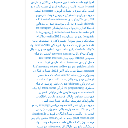
اجرا
نیم‌فاصله
فاصله بین خطوط
متن لاتین و فارسی
hyperref
بسته
قالب پایان‌نامه
فرمول
نصب تک‌لایو
فارسی‌تک
نمودار
شماره فرمول
glossaries
کپشن
حروف‌چینی چندستونی
خروجی
فونت فارسی و
انگلیسی
ماکرونویسی
extrafootnotefeatures
لاتک
biditools
شماره پاورقی
پیوست‌
سوال امتحانی
فاصله‌گذاری
فرمول چندضابطه‌ای
subfigure
tex
pdf
texmaker
header
biditufte-book
زیرنویس
خطا
longtable
تصویر
شمارنده
texlive2015
دیاگرام
میک‌تک
رسم نمودار
شماره‌گذاری صفحات
پایان
نامه
شعر
فهرست جداول
تورفتگی
texlive2016
بولد
آکولاد
kashida
میکروسافت ورد
تنظیم جدول
سوال
چهارگزینه‌ای
قاب
caption
texworks
اندیس
فاصله
عمودی
lollipop
چپ‌چینی
multicol
iust-thesis
فصل‌نویسی
tcolorbox
اعداد فارسی
نوشتافت
xindy
pgfplots
اوبونتو
texlive
xelatex
geometry
کاما
fancyhdr
وسط‌چینی
تک لایو 2015
شماره گذاری
به‌روزرسانی بسته
aimc46
شکست خط
صفر
توخالی
فرمول طولانی
قالب کتاب
فونت اعداد
بیرون‌زدگی
bidipoem
عنوان بخش
پوستر
فاصله
سطرها
tex-programming
قرآن
tabriz-thesis
ایتالیک
winedt
جستجوی معکوس
فلش
جایابی تصویر
فهرست تصاویر
پاراگراف‌بندی
بازیابی اطلاعات
هایپرلینک
فهرست نمادها
شمارنده فصل
حروف‌چینی شعر
font
محیط ریاضی
minipage
رسم
کادر
جداکننده
جدول طولانی
به‌روزرسانی
متن
فارسی و انگلیسی
شماره‌گذاری فرمول
algorithm2e
eps
equation
proof
جدول افقی
tabular
عکس
پانویس
چندستونی
کمک مالی
فاصله خطوط
فونت بولد
زیرشکل
پانویس پاراگرافی
ltrfootnote
پیوست