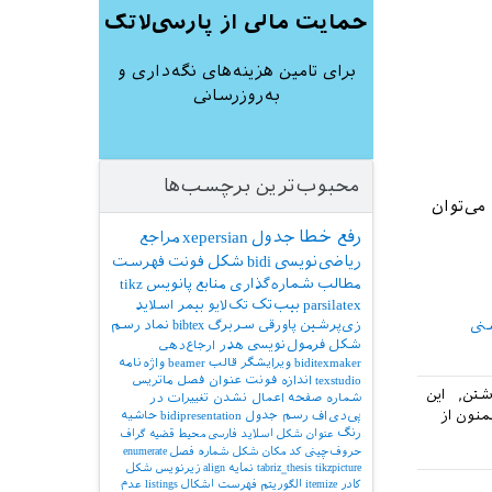
حمایت مالی از پارسی‌لاتک
برای تامین هزینه‌های نگه‌داری و
به‌روزرسانی
محبوب‌ترین برچسب‌ها
P مرتبط می‌رود، که می‌توان
رفع خطا
جدول
xepersian
مراجع
ریاضی‌نویسی
bidi
شکل
فونت
فهرست
مطالب
شماره‌گذاری
منابع
پانویس
tikz
parsilatex
بیب‌تک
تک‌لایو
بیمر
اسلاید
نی
زی‌پرشین
پاورقی
سربرگ
bibtex
نماد
رسم
شکل
فرمول‌نویسی
هدر
ارجاع‌دهی
biditexmaker
ویرایشگر
قالب
beamer
واژه‌نامه
texstudio
اندازه فونت
عنوان فصل
ماتریس
دشتن, این
شماره صفحه
اعمال نشدن تغییرات در
منون از
پی‌دی‌اف
رسم جدول
bidipresentation
حاشیه
رنگ
عنوان شکل
اسلاید فارسی
محیط قضیه
گراف
حروف‌چینی کد
مکان شکل
شماره فصل
enumerate
tikzpicture
tabriz_thesis
نمایه
align
زیرنویس شکل
کادر
itemize
الگوریتم
فهرست اشکال
listings
عدم