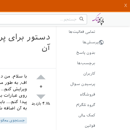
تمامی فعالیت‌ها
دستور برای پر
پرسش‌ها
آن
بدون پاسخ
برچسب‌ها
کاربران
با سلام. من د
اف, به طور مس
پرسیدن سوال
۰
ویرایش کنم... 
فروشگاه
روی عبارات به
پیدا کنم.... ب
۴.۷k
بازدید
گروه تلگرام
به آن اضافه ش
کمک مالی
جستجوی معکو
قوانین