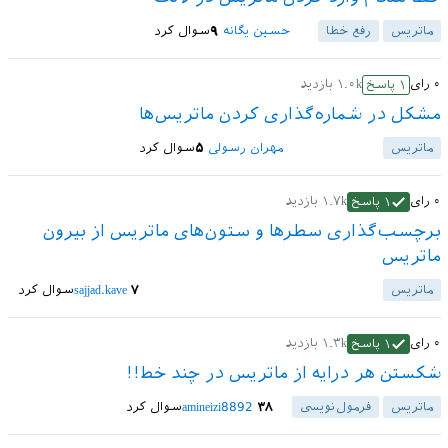
ماتریس
رفع خطا
حسین یگانه
۹
سوال کرد
۰
رای
۱.۰k
بازدید
۱
پاسخ
مشکل در شماره‌گذاری کردن ماتریس‌ها
ماتریس
مهران رسولی
۵
سوال کرد
۰
رای
۱.۷k
بازدید
۱
پاسخ
برچسب‌گذاری سطرها و ستون‌های ماتریس از بیرون
ماتریس
ماتریس
۷
sajjad.kave
سوال کرد
۰
رای
۱.۳k
بازدید
۱
پاسخ
شکستن هر درایه از ماتریس در چند خط!!
ماتریس
فرمول‌نویسی
۳۸
amineizi8892
سوال کرد