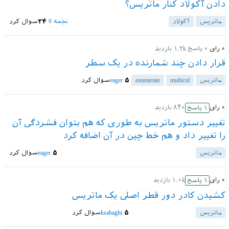
دادن آکولاد کنار ماتریس؟
ماتریس
آکولاد
نجمه اا
۲۴
سوال کرد
۰
رای
۰
پاسخ
۱.۲k
بازدید
قرار دادن چند شمارنده در یک سطر
ماتریس
multicol
enumerate
۵
eager
سوال کرد
۰
رای
۸۴۰
بازدید
۱
پاسخ
تغییر دستور ماتریس به طوری که هم بتوان فشردگی آن
را تغییر داد و هم خط چین در آن اضافه کرد
ماتریس
۵
eager
سوال کرد
۰
رای
۱.۰k
بازدید
۱
پاسخ
کشیدن کادر دور قطر اصلی یک ماتریس
ماتریس
۵
ksabaghi
سوال کرد