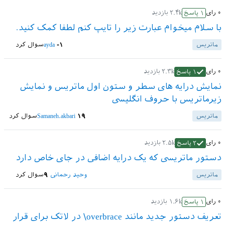
۰
رای
۲.۴k
بازدید
۱
پاسخ
با سلام میخوام عبارت زیر را تایپ کنم لطفا کمک کنید.
ماتریس
-۱
ayda
سوال کرد
۰
رای
۲.۳k
بازدید
۱
پاسخ
نمایش درایه های سطر و ستون اول ماتریس و نمایش
زیرماتریس با حروف انگلیسی
ماتریس
۱۹
Samaneh.akbari
سوال کرد
۰
رای
۲.۵k
بازدید
۲
پاسخ
دستور ماتریسی که یک درایه اضافی در جای خاص دارد
ماتریس
وحید رحمانی
۹
سوال کرد
۰
رای
۱.۶k
بازدید
۱
پاسخ
تعریف دستور جدید مانند overbrace\ در لاتک برای قرار