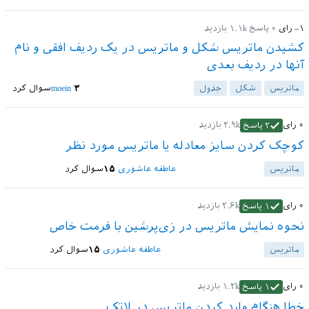
–۱
رای
۰
پاسخ
۱.۱k
بازدید
کشیدن ماتریس شکل و ماتریس در یک ردیف افقی و نام
آنها در ردیف بعدی
ماتریس
شکل
جدول
۳
moein
سوال کرد
۰
رای
۲.۹k
بازدید
۲
پاسخ
کوچک کردن سایز معادله یا ماتریس مورد نظر
ماتریس
عاطفه عاشوری
۱۵
سوال کرد
۰
رای
۲.۶k
بازدید
۱
پاسخ
نحوه نمایش ماتریس در زی‌پرشین با فرمت خاص
ماتریس
عاطفه عاشوری
۱۵
سوال کرد
۰
رای
۱.۲k
بازدید
۱
پاسخ
خطا هنگام وارد کردن ماتریس در لاتک