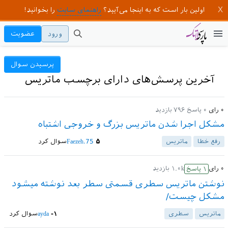
اولین بار است که به اینجا می‌آیید؟
راهنمای سایت
را بخوانید!
ورود
عضویت
پرسیدن سوال
آخرین پرسش‌های دارای برچسب ماتریس
۰
رای
۰
پاسخ
۷۹۶
بازدید
مشکل اجرا شدن ماتریس بزرگ و خروجی اشتباه
رفع خطا
ماتریس
۵
Faezeh.75
سوال کرد
۰
رای
۱.۰k
بازدید
۱
پاسخ
نوشتن ماتریس سطری قسمتی سطر بعد نوشته میشود
مشکل چیست/
ماتریس
سطری
-۱
ayda
سوال کرد