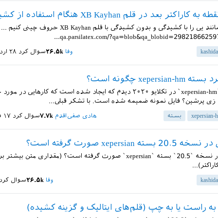
اکتر بعد در قلم XB Kayhan هنگام استفاده از کشیدگی
اگر چیزی همانند یی را با کشیدگی و بدون کشیدگی با قلم XB Kayhan حروف چینی کنیم ...
kashida
وفا
۲۶.۵k
سوال کرد
۲۸ اردیبهشت ۱۳۹۹
xepersia چگونه است؟
سلام بسته `xepersian-hm` در تکلایو ۲۰۲۰ دیدم که ایجاد شده است که کارهایی در
xepersian-
بسته
هادی صفی‌اقدم
۷.۷k
سوال کرد
۱۷ فروردین ۱۳۹۹
ته xepersian صورت گرفته است؟
چه تغییری در نسخه `20.5` بسته `xepersian` صورت گرفته است؟ (مقداری متن 
kashida
وفا
۲۶.۵k
سوال کرد
به راست یا به چپ (قلم‌های ایتالیک و گزینه کشیده)