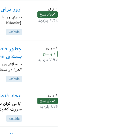
۰
رای
ارور برای استفاده از 
۱
پاسخ
۱.۲k
بازدید
Niloofar} ... ` برای `\KashidaOn` و `\KashidaOff` می ده...
kashida
–۱
رای
۱
پاسخ
بسته‌ی xpersian از بین ببرم؟
۲.۹k
بازدید
"هر" در سطر 
kashida
۰
رای
ایجاد فقط
۱
پاسخ
۸۱۴
بازدید
صورت کشیده
kashida