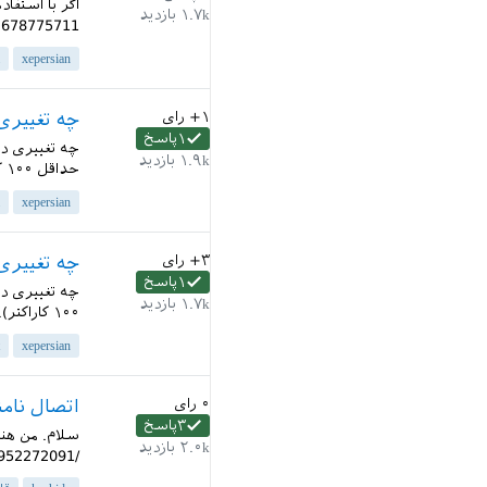
۱.۷k
بازدید
678775711...
xepersian
+۱
رای
چه تغییری در نسخه 20.3 بس
۱
پاسخ
۱.۹k
بازدید
حداقل ۱۰۰ کاراکتر)...
xepersian
+۳
رای
چه تغییری در نسخه 20.2 بس
۱
پاسخ
۱.۷k
بازدید
۱۰۰ کاراکتر)...
xepersian
۰
رای
اتصال نامنا
۳
پاسخ
۲.۰k
بازدید
/qa.parsilatex.com/?qa=blob&qa_blobid=11345921933952272091...