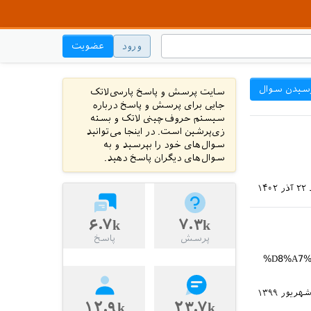
ورود
عضویت
سیدن سوال
سایت پرسش و پاسخ پارسی‌لاتک
جایی برای پرسش و پاسخ درباره
سیستم حروف‌چینی لاتک و بسته
زی‌پرشین است. در اینجا می‌توانید
سوال‌های خود را بپرسید و به
سوال‌های دیگران پاسخ دهید.
۲۲ آذر ۱۴۰۲
۶.۷k
۷.۳k
پرسش
پاسخ
%D8%A7%
۱۲.۹k
۲۳.۷k