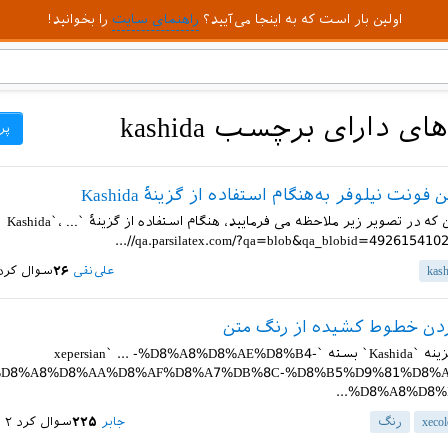
اولین بار است که به اینجا می‌آیید؟
راهنمای سایت
را بخوانید!
دارای برچسب kashida
پر
فونت نیلوفر به‌هنگام استفاده از گزینهٔ Kashida
با سلام. چنان که در تصویر زیر ملاحظه می فرمایید، هنگام استفاده از گزینهٔ `Kashida`، ...
//qa.parsilatex.com/?qa=blob&qa_blobid=4926154102
kash
علی‌نقی
۲۶
سوال کرد
دن خطوط کشیده از رنگ متن
سلام وقتی گزینه `Kashida` بسته `xepersian` ... -%D8%A8%D8%AE%D8%B4-
D8%A8%D8%AA%D8%AF%D8%A7%DB%8C-%D8%B5%D9%81%D8%A
%D8%A8%D8%B9
xecol
رنگ
جابر
۲۲۵
سوال کرد
۲ شهریور ۱۳۹۹