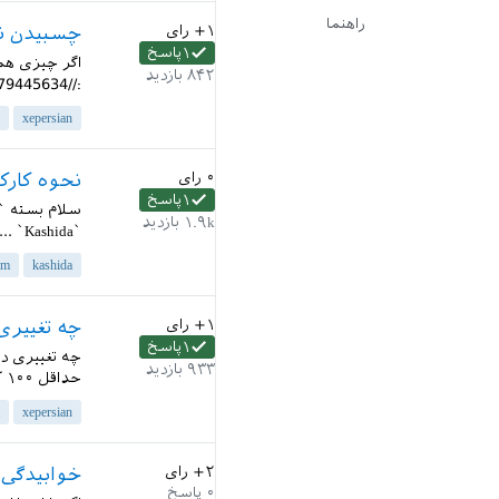
راهنما
+۱
رای
چسبیدن نقطه به کار
۱
پاسخ
۸۴۲
بازدید
://qa.parsilatex.com/?qa=blob&qa_blobid=2982186625979445634...
xepersian
۰
رای
نحوه کارکرد بسته n-hm
۱
پاسخ
۱.۹k
بازدید
`Kashida` ... زی پرشین؟ فایل نمونه ضمیمه شده است. با تشکر قبلی...
hm
kashida
+۱
رای
چه تغییری در نسخه 20.5 بس
۱
پاسخ
۹۳۳
بازدید
حداقل ۱۰۰ کاراکتر)...
xepersian
+۲
رای
خوابیدگی 
۰
پاسخ