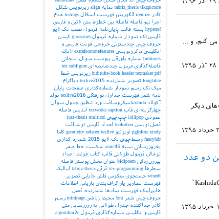
۲۹ آذر ۱۳۹۶
tikzpicture
tabriz_thesis
نمایه
align
زیرنویس شکل
کادر
itemize
الگوریتم
فهرست اشکال
listings
عدم
اجرا
نیم‌فاصله
فاصله بین خطوط
متن لاتین و فارسی
hyperref
بسته
قالب پایان‌نامه
فرمول
نصب تک‌لایو
فارسی‌تک
نمودار
شماره فرمول
glossaries
کپشن
 کنم، و ...
حروف‌چینی چندستونی
خروجی
فونت فارسی و
انگلیسی
ماکرونویسی
extrafootnotefeatures
لاتک
biditools
شماره پاورقی
پیوست‌
سوال امتحانی
۲۸ آذر ۱۳۹۵
فاصله‌گذاری
فرمول چندضابطه‌ای
subfigure
tex
pdf
texmaker
header
biditufte-book
زیرنویس
خطا
longtable
تصویر
شمارنده
texlive2015
دیاگرام
میک‌تک
رسم نمودار
شماره‌گذاری صفحات
پایان
نامه
شعر
فهرست جداول
تورفتگی
texlive2016
بولد
آکولاد
kashida
میکروسافت ورد
تنظیم جدول
سوال
‌های دیگر
چهارگزینه‌ای
قاب
caption
texworks
اندیس
فاصله
عمودی
lollipop
چپ‌چینی
multicol
iust-thesis
فصل‌نویسی
tcolorbox
اعداد فارسی
نوشتافت
 ۱۳۹۵
xindy
pgfplots
اوبونتو
texlive
xelatex
geometry
کاما
fancyhdr
وسط‌چینی
تک لایو 2015
شماره گذاری
به‌روزرسانی بسته
aimc46
شکست خط
صفر
توخالی
فرمول طولانی
قالب کتاب
فونت اعداد
Kas` به‌جای نقطه بین دو عدد
بیرون‌زدگی
bidipoem
عنوان بخش
پوستر
فاصله
سطرها
tex-programming
قرآن
tabriz-thesis
ایتالیک
winedt
جستجوی معکوس
فلش
جایابی تصویر
در فایل کمینه ای که می‌فرستم مشخص است که نسخه‌ی 19.6 بسته‌ی bidi در حالت `\KashidaOff`
فهرست تصاویر
پاراگراف‌بندی
بازیابی اطلاعات
هایپرلینک
فهرست نمادها
شمارنده فصل
حروف‌چینی شعر
font
محیط ریاضی
minipage
رسم
کادر
جداکننده
جدول طولانی
به‌روزرسانی
متن
۱۳۹۵
فارسی و انگلیسی
شماره‌گذاری فرمول
algorithm2e