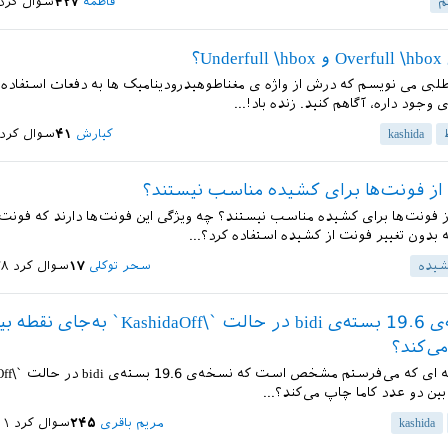
م
فاطمه
۴۲۷
سوال کرد
Un؟
طلبی می نویسم که درش از واژه ی مغناطوهیدرودینامیک ها به دفعات استفاده می
 وجود داره، آگاهم کنید. زنده باد!...
kashida
کیارش
۴۱
سوال کرد
از فونت‌ها برای کشیده مناسب نیستند؟
ز فونت‌ها برای کشیده مناسب نیستند؟ چه ویژگی این فونت‌ها دارند که فونت
 بدون تغییر فونت از کشیده استفاده کرد؟...
یده
سحر توکلی
۱۷
سوال کرد
۲۸ خرداد
چرا نسخه‌ی 19.6 بسته‌ی bidi در حالت `\hidaOff
ی‌کند؟
بین دو عدد کاما چاپ می‌کند؟...
kashida
مریم باقری
۲۴۵
سوال کرد
۱۱ خرداد 