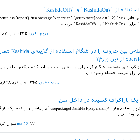
`\KashidaOn` و `\KashdaOff`
سلام. من با این فایل \tclass{report} \usepackage{xepersian} \settextfont[Scale=1.2]{XB
مریم باقری
۲۴۵
سوال کرد
۷ خ
چطور فاصله‌ی بین حروف را در هنگام استفا
با سلام. من از گزینه ی Kashida هنگام فراخوانی بسته ی xpersian است
اول تعریف، فاصله وجود داره....
مریم باقری
۲۴۵
سوال کرد
۲۸ اردیبهشت ۱۳۹۵
 یک پاراگراف کشیده در داخل متن.
آیا می توان بدون استفاده از `\usepackage[Kashida]{xepersian}` در داخل م
 نوشت....
۱۲
iman22
سوال کرد