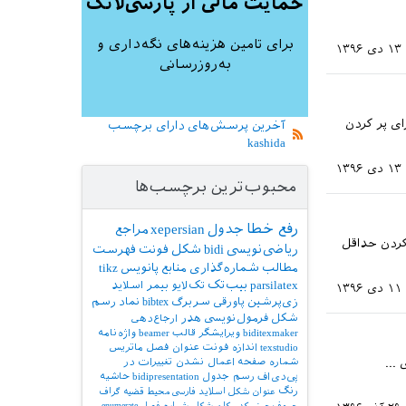
حمایت مالی از پارسی‌لاتک
برای تامین هزینه‌های نگه‌داری و
۱۳ دی ۱۳۹۶
به‌روزرسانی
بیشتر برای پر کردن
آخرین پرسش‌های دارای برچسب
kashida
۱۳ دی ۱۳۹۶
محبوب‌ترین برچسب‌ها
رفع خطا
جدول
xepersian
مراجع
برای پر کردن حداقل
ریاضی‌نویسی
bidi
شکل
فونت
فهرست
مطالب
شماره‌گذاری
منابع
پانویس
tikz
parsilatex
بیب‌تک
تک‌لایو
بیمر
اسلاید
۱۱ دی ۱۳۹۶
زی‌پرشین
پاورقی
سربرگ
bibtex
نماد
رسم
شکل
فرمول‌نویسی
هدر
ارجاع‌دهی
biditexmaker
ویرایشگر
قالب
beamer
واژه‌نامه
texstudio
اندازه فونت
عنوان فصل
ماتریس
اسبی ...
شماره صفحه
اعمال نشدن تغییرات در
پی‌دی‌اف
رسم جدول
bidipresentation
حاشیه
رنگ
عنوان شکل
اسلاید فارسی
محیط قضیه
گراف
حروف‌چینی کد
مکان شکل
شماره فصل
enumerate