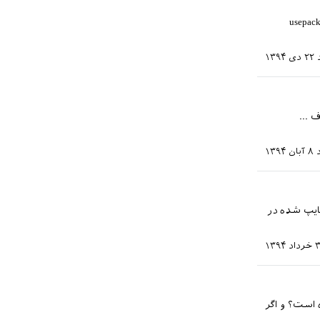
usepackage]
۲۲ دی ۱۳۹۴
 حرف ...
۸ آبان ۱۳۹۴
(در آفیس justify medium) برای شعر تایپ شده در
 ۱۳۹۴
 است؟ و اگر