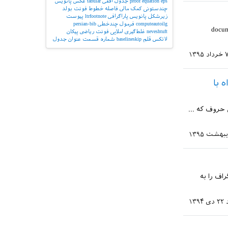
eps
equation
proof
جدول افقی
tabular
عکس
پانویس
چندستونی
کمک مالی
فاصله خطوط
فونت بولد
زیرشکل
پانویس پاراگرافی
ltrfootnote
پیوست
computeautoilg
فرمول چندخطی
persian-bib
documen
neveshtuft
غلط‌گیری املایی
فونت ریاضی
پیکان
لاتکس
قلم
baselineskip
شماره قسمت
عنوان جدول
رداد ۱۳۹۵
ده از گزینه‌ی Kashida همراه با
فاده میکنم. اما در بین حروف که ...
تن فقط یک پاراگراف را به
۲۲ دی ۱۳۹۴