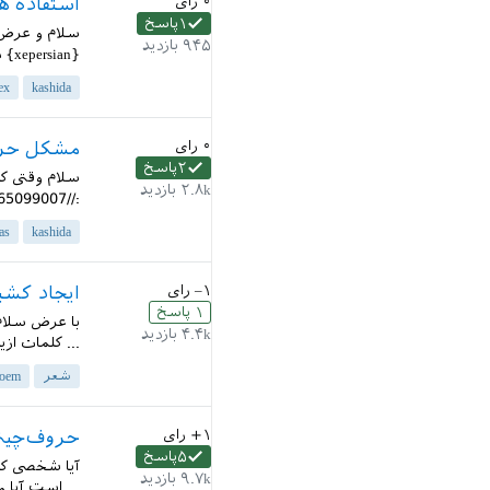
۰
رای
استفاده همزمان از da
۱
پاسخ
۹۴۵
بازدید
{xepersian} در یک سند استفاده کنیم؟...
ex
kashida
۰
رای
مشکل حرف «هـ» با فون
۲
پاسخ
۲.۸k
بازدید
://qa.parsilatex.com/?qa=blob&qa_blobid=15340635937765099007...
as
kashida
–۱
رای
ایجاد کشیدگی (justify medium
۱
پاسخ
۴.۴k
بازدید
... کلمات ازی
شعر
poem
+۱
رای
حروف‌چینی
۵
پاسخ
آیا شخصی کتا
۹.۷k
بازدید
... است آیا 