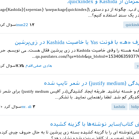
Kashi و quickindex.
سلام و عرض ادب. چگونه از دو دستور \[Kashida]{xepersian} \usepackage[quickindex
quickind
۱۲
iman22
سوال کرد
ت Yas یا خاصیت Kashida در زی‌پرشین
سلام وقتی کلمه هسته را وقتی خاصیت Kashida در زی پرشین فعّال هست، می نویسم،
y
هادی صفی‌اقدم
۷.۷k
سوال کرد
) در شعر تایپ شده
با عرض سلام و خسته نباشید. طریقه ایجاد کشیدگی
کدیگر کم شد. لطفا راهنمایی نمایید. با تشکر...
bidi
kashida
۳
mr. ali
سوال کرد
۳۰ خرداد
 کتاب/سایر نوشته‌ها با گزینه کشیده
بی/نوشته ای را با گزینه کشیده بسته زی پرشین تا به حال حروف چینی کرده
می تواند تصویری از کاغذ پرینت شده نشان دهد؟...