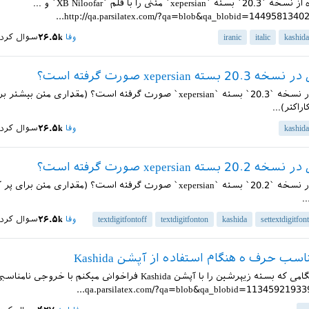
اگر با استفاده از نسخه `20.3` بسته `xepersian` متنی را با قلم `XB Niloofar` و ...
http://qa.parsilatex.com/?qa=blob&qa_blobid=14495813402
kashida
italic
iranic
وفا
۲۶.۵k
سوال کرد
ته xepersian صورت گرفته است؟
چه تغییری در نسخه `20.3` بسته `xepersian` صورت گرفته است؟ (مقداری متن 
kashida
وفا
۲۶.۵k
سوال کرد
ته xepersian صورت گرفته است؟
چه تغییری در نسخه `20.2` بسته `xepersian` صورت گرفته است؟ (مقداری متن 
settextdigitfont
kashida
textdigitfonton
textdigitfontoff
وفا
۲۶.۵k
سوال کرد
سب حرف ه هنگام استفاده از آپشن Kashida
سلام. من هنگامی که بسته زیپرشین را با آپشن Kashida فراخوانی میکنم با خروجی نامن