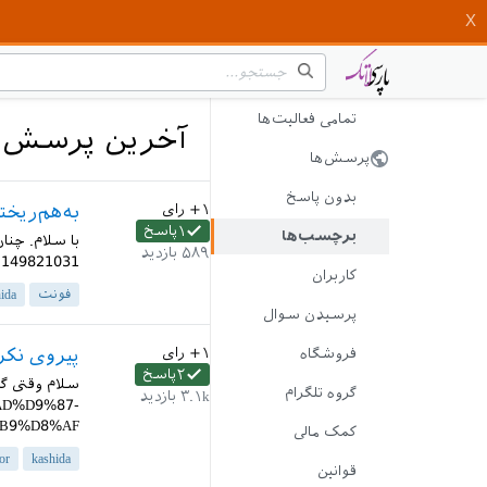
تمامی فعالیت‌ها
آخرین پرسش‌های 
پرسش‌ها
بدون پاسخ
+۱
رای
به‌هم‌ریختن 
۱
پاسخ
برچسب‌ها
۵۸۹
بازدید
149821031...
کاربران
فونت
ida
پرسیدن سوال
+۱
رای
پیروی نکر
فروشگاه
۲
پاسخ
گروه تلگرام
۳.۱k
بازدید
D%D9%87-
%D8%AF...
کمک مالی
or
kashida
قوانین