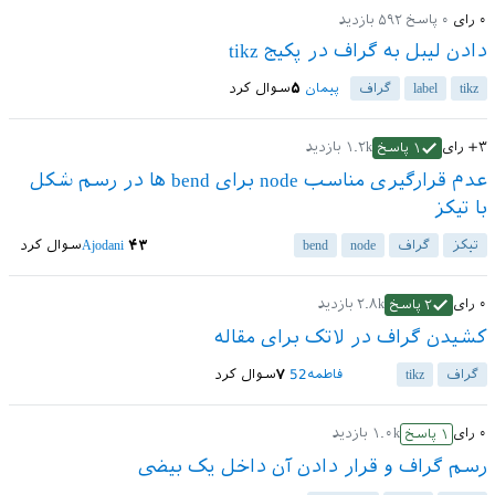
۰
رای
۰
پاسخ
۵۹۲
بازدید
دادن لیبل به گراف در پکیج tikz
tikz
label
گراف
پیمان
۵
سوال کرد
+۳
رای
۱.۲k
بازدید
۱
پاسخ
عدم قرارگیری مناسب node برای bend ها در رسم شکل
با تیکز
تیکز
گراف
node
bend
۴۳
Ajodani
سوال کرد
۰
رای
۲.۸k
بازدید
۲
پاسخ
کشیدن گراف در لاتک برای مقاله
گراف
tikz
فاطمه52
۷
سوال کرد
۰
رای
۱.۰k
بازدید
۱
پاسخ
رسم گراف و قرار دادن آن داخل یک بیضی