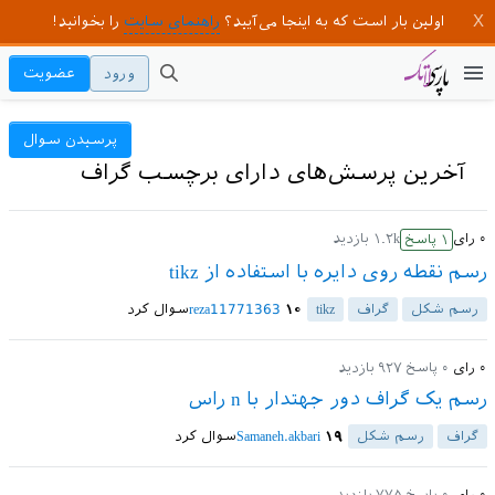
اولین بار است که به اینجا می‌آیید؟
راهنمای سایت
را بخوانید!
ورود
عضویت
پرسیدن سوال
آخرین پرسش‌های دارای برچسب گراف
۰
رای
۱.۲k
بازدید
۱
پاسخ
رسم نقطه روی دایره با استفاده از tikz
رسم شکل
گراف
tikz
۱۰
reza11771363
سوال کرد
۰
رای
۰
پاسخ
۹۲۷
بازدید
رسم یک گراف دور جهتدار با n راس
گراف
رسم شکل
۱۹
Samaneh.akbari
سوال کرد