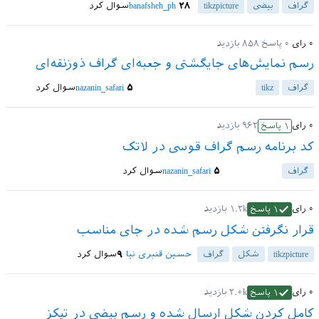
گراف
بیضی
tikzpicture
۲۸
banafsheh_ph
سوال کرد
۰
رای
۰
پاسخ
۸۵۸
بازدید
رسم نمایش‌های جایگشتی و جعبه‌ای گراف ذوزنقه‌ای
گراف
tikz
۵
nazanin_safari
سوال کرد
۰
رای
۹۶۲
بازدید
۱
پاسخ
کد برنامه رسم گراف قوسی در لاتک
گراف
۵
nazanin_safari
سوال کرد
۰
رای
۱.۲k
بازدید
۱
پاسخ
قرار نگرفتن شکل رسم شده در جای مناسب
tikzpicture
شکل
گراف
حسین قنبری نیا
۹
سوال کرد
۰
رای
۲.۰k
بازدید
۱
پاسخ
کامل کردن شکل ارسال شده و رسم بیضی در تیکز