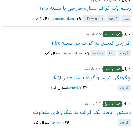
۰
رای
۰
پاسخ
۷۷۵
بازدید
رسم یک گراف ستاره خارجی با بسته Tikz
tikz
گراف
رسم شکل
۱۹
Samaneh.akbari
سوال کرد
۰
رای
۸۵۹
بازدید
۱
پاسخ
افزودن کپشن به گراف در بسته Tikz
گراف
tikz
caption
۱۹
Samaneh.akbari
سوال کرد
۰
رای
۱.۳k
بازدید
۱
پاسخ
چگونگی ترسیم گراف ساده در لاتک
گراف
۳۶
fatemeh.h
سوال کرد
۰
رای
۱.۴k
بازدید
۱
پاسخ
دستور ایجاد یک گراف به شکل های متفاوت
گراف
۳۶
fatemeh.h
سوال کرد