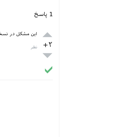
1
پاسخ
این مشکل در نسخه 15.9 ب
+۲