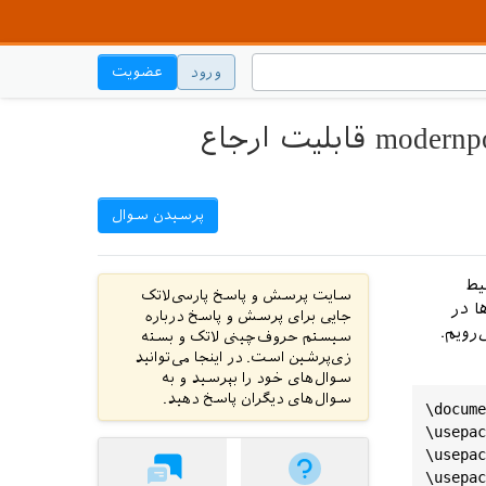
ورود
عضویت
چرا زیرنویس‌های داخل محیط trdaitionalpoem و modernpoem قابلیت ارجاع
پرسیدن سوال
یط
سایت پرسش و پاسخ پارسی‌لاتک
ا در
جایی برای پرسش و پاسخ درباره
رویم.
سیستم حروف‌چینی لاتک و بسته
زی‌پرشین است. در اینجا می‌توانید
سوال‌های خود را بپرسید و به
سوال‌های دیگران پاسخ دهید.
\
docume
\
usepac
\
usepac
\
usepac