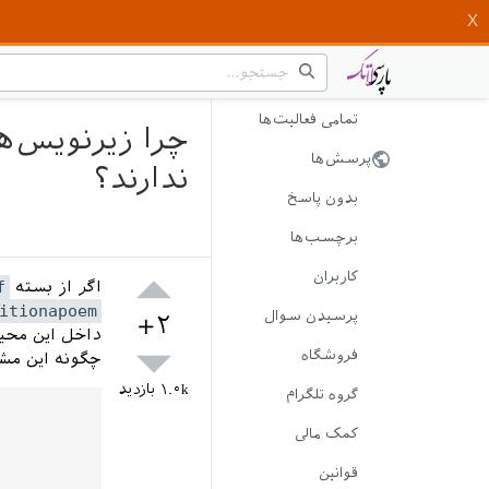
تمامی فعالیت‌ها
پرسش‌ها
ندارند؟
بدون پاسخ
برچسب‌ها
کاربران
اگر از بسته
f
itionapoem
پرسیدن سوال
+۲
داخل این محیط
فروشگاه
چگونه این مش
۱.۰k
بازدید
گروه تلگرام
کمک مالی
قوانین