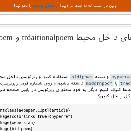
اولین بار است که به اینجا می‌آیید؟
راهنمای سایت
را بخوانید!
hyperre
و بسته
bidipoem
استفاده کنیم و زیرنویسی داخل مح
trad
یا
modernpoem
داشته باشیم و روی شماره قرمز زیرنویس‌ه
‌ها کلیک کنیم، دیگر به خود محتوای زیرنویس در پایین صفحه نمی‌
کل را حل کنیم؟
ntclass
[
a4paper
,
12
pt
]{
article
}

kage
[
colorlinks
=
true
]{
hyperref
}

kage
{
xepersian
}

kage
{
bidipoem
}
