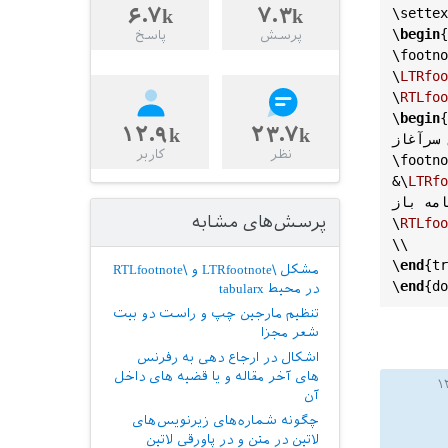
۶.۷k
۷.۳k
\
settex
\
begin
{
پرسش
پاسخ
\
footno
\
LTRfoo
\
RTLfoo
\
begin
{
۱۲.۹k
۲۳.۷k
 سرآغاز
نظر
کاربر
\
footno
&\
LTRfo
نامه باز
پرسش‌های مشابه
\
RTLfoo
\\

\
end
{
tr
مشکل \LTRfootnote و \RTLfootnote
\
end
{
do
در محیط tabularx
تنظیم مارجین چپ و راست دو بیت
شعر مجزا
اشکال در ارجاع دهی به رفرنس
های آخر مقاله و یا قضیه های داخل
آن
چگونه شماره‌های زیرنویس‌های
لاتین در متن و در پاورقی لاتین