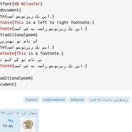
tfont
{
XB
Niloofar
}

document
}

{این یک زیرنویس است.}

te
tnote
{
This
is
a
left
to
right
footnote
.}

{این یک زیرنویس راست به چپ است.}

tnote
traditionalpoem
}

ای نام تو بهترین

{ایم یک زیرنویس است.}

te
otnote
{
This
is
a
footnote
.}

بی‌ نام تو کی کنم 

{این یک زیرنویس راست به چپ است.}

tnote
aditionalpoem
}

cument
زیرنویس راست به چپ
bidipoem
traditionalpoem
hyperref
سوال کرد
۱۷ آبان ۱۳۹۳
وفا
۲۶.۵k