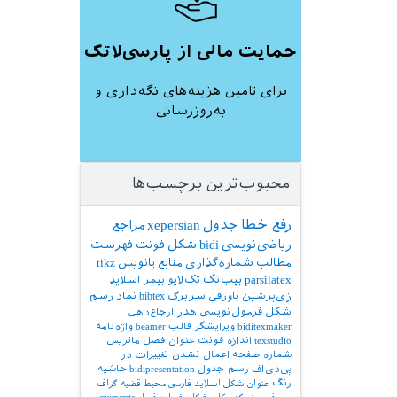
حمایت مالی از پارسی‌لاتک
برای تامین هزینه‌های نگه‌داری و
به‌روزرسانی
محبوب‌ترین برچسب‌ها
رفع خطا
جدول
xepersian
مراجع
ریاضی‌نویسی
bidi
شکل
فونت
فهرست
مطالب
شماره‌گذاری
منابع
پانویس
tikz
parsilatex
بیب‌تک
تک‌لایو
بیمر
اسلاید
زی‌پرشین
پاورقی
سربرگ
bibtex
نماد
رسم
شکل
فرمول‌نویسی
هدر
ارجاع‌دهی
biditexmaker
ویرایشگر
قالب
beamer
واژه‌نامه
texstudio
اندازه فونت
عنوان فصل
ماتریس
شماره صفحه
اعمال نشدن تغییرات در
پی‌دی‌اف
رسم جدول
bidipresentation
حاشیه
رنگ
عنوان شکل
اسلاید فارسی
محیط قضیه
گراف