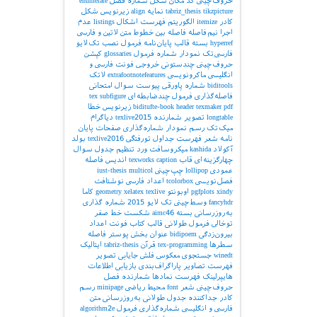
حروف‌چینی کد
مکان شکل
شماره فصل
enumerate
tikzpicture
tabriz_thesis
نمایه
align
زیرنویس شکل
کادر
itemize
الگوریتم
فهرست اشکال
listings
عدم
اجرا
نیم‌فاصله
فاصله بین خطوط
متن لاتین و فارسی
hyperref
بسته
قالب پایان‌نامه
فرمول
نصب تک‌لایو
فارسی‌تک
نمودار
شماره فرمول
glossaries
کپشن
حروف‌چینی چندستونی
خروجی
فونت فارسی و
انگلیسی
ماکرونویسی
extrafootnotefeatures
لاتک
biditools
شماره پاورقی
پیوست‌
سوال امتحانی
فاصله‌گذاری
فرمول چندضابطه‌ای
subfigure
tex
pdf
texmaker
header
biditufte-book
زیرنویس
خطا
longtable
تصویر
شمارنده
texlive2015
دیاگرام
میک‌تک
رسم نمودار
شماره‌گذاری صفحات
پایان
نامه
شعر
فهرست جداول
تورفتگی
texlive2016
بولد
آکولاد
kashida
میکروسافت ورد
تنظیم جدول
سوال
چهارگزینه‌ای
قاب
caption
texworks
اندیس
فاصله
عمودی
lollipop
چپ‌چینی
multicol
iust-thesis
فصل‌نویسی
tcolorbox
اعداد فارسی
نوشتافت
xindy
pgfplots
اوبونتو
texlive
xelatex
geometry
کاما
fancyhdr
وسط‌چینی
تک لایو 2015
شماره گذاری
به‌روزرسانی بسته
aimc46
شکست خط
صفر
توخالی
فرمول طولانی
قالب کتاب
فونت اعداد
بیرون‌زدگی
bidipoem
عنوان بخش
پوستر
فاصله
سطرها
tex-programming
قرآن
tabriz-thesis
ایتالیک
winedt
جستجوی معکوس
فلش
جایابی تصویر
فهرست تصاویر
پاراگراف‌بندی
بازیابی اطلاعات
هایپرلینک
فهرست نمادها
شمارنده فصل
حروف‌چینی شعر
font
محیط ریاضی
minipage
رسم
کادر
جداکننده
جدول طولانی
به‌روزرسانی
متن
فارسی و انگلیسی
شماره‌گذاری فرمول
algorithm2e