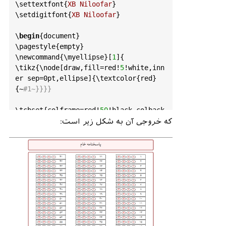
\
settextfont
{
XB
Niloofar
}

\
setdigitfont
{
XB
Niloofar
}

\
begin
{
document
}

\
pagestyle
{
empty
}

\
newcommand
{\
myellipse
}[
1
]{

\
tikz
{\
node
[
draw
,
fill
=
red!
5
!
white
,
inn
er
sep
=0
pt
,
ellipse
]{\
textcolor
{
red
}
{~
#1~}}}}
\
tcbset
{
colframe
=
red!
50
!
black
,
colback
=
white
}

که خروجی آن به شکل زیر است:
 \
begin
{
tcolorbox
}
[
width
=\
textwidth
,
colback
=
red!
5
!
white
,
halign
=
center
]

{پاسخنامه خام}‎‎

LARGE
	\
	\
end
{
tcolorbox
}

\
newcommand
{\
makesheet
}[
1
]{

	\
begin
{
tcolorbox
}
[
width
=\
textwidth
]

		\
begin
{
multicols
}{
3
} 
