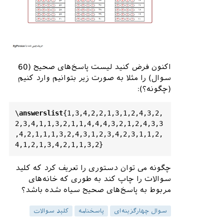
			\
begin
{
center
} 

         	\
noindent
            \
foreach
 \
i
in
 {
1
,...,
#1}
            {\
fbox
{\
raisebox
{
3
pt
}
{\
makebox
[
1
cm
]{\
i
}} \
foreach
 \
j
in
{
1
,
2
,
3
,
4
} {\
myellipse
{\
j
}}}\\}

اکنون فرض کنید لیست پاسخ‌های صحیح (60
	     	\
end
{
center
}

سوال) را مثلا به صورت زیر بتوانیم وارد کنیم
       \
end
{
multicols
}

(چگونه؟):
     \
end
{
tcolorbox
} }

\
answerslist
{
1,3,4,2,2,1,3,1,2,4,3,2,
\
makesheet
{
60
}

2,3,4,1,1,3,2,1,1,4,4,4,3,2,1,2,4,3,3
,4,2,1,1,1,3,2,4,3,1,2,3,4,2,3,1,1,2,
\
end
{
document
4,1,2,1,3,4,2,1,1,3,2}
چگونه می توان دستوری را تعریف کرد که کلید
سوالات را چاپ کند به طوری که خانه‌های
مربوط به پاسخ‌های صحیح سیاه شده باشد؟
سوال چهارگزینه‌ای
پاسخنامه
کلید سوالات