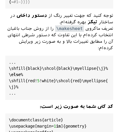
{~
#1~}}}}
توجه کنید که جهت تغییر رنگ از
دستور داخلی
در
ساختار
تیکز
بهره گرفته‌ام.
تعریف ماکروی
\makesheet
را از روش جناب باغبان
انتخاب کرده‌ام با این تفاوت که دستور شرطی انتها‌ی
آن را مطابق تغییرات بالا و به صورت زیر ویرایش
کرده‌ام:
...

\shfill{black}\shcol{black}\myellipse{\j}%

\
else
%

\shfill{red!
5
!white}\shcol{red}\myellipse{
\j}%

کد کلی شما به صورت زیر است:
\
documentclass
{
article
}

\
usepackage
[
margin
=
1
in
]{
geometry
}
