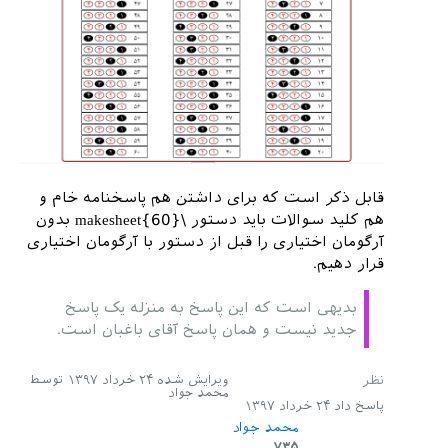
{\
makebox
[
1
cm
]{\
i
}}%

                        \
ifcsname
ans
\
i
\
endcsname
%

\
setcounter
{
correctcount
}{\
csname
ans
\
i
\
endcsname
}%

                        \
else
%

\
setcounter
{
correctcount
}{
0
}%

                        \
fi
%

قابل ذکر است که برای داشتن هم پاسخنامه خام و
                        \
foreach
 \
j
in
هم کلید سوالات باید دستور \makesheet{60} بدون
{
1
,
2
,
3
,
4
} {%

آرگومان اختیاری را قبل از دستور با آرگومان اختیاری
قرار دهیم.
\
setcounter
{
optioncount
}{\
j
}%

بدیهی است که این پاسخ به منزله یک پاسخ
\
ifnum
\
value
{
optioncount
}=\
value
{
correctco
جدید نیست و همان پاسخ آقای باغبان است.
unt
}%

\
filledellipse
{\
j
}%

ویرایش شده
۲۴ خرداد ۱۳۹۷
توسط
محمد جواد
                            \
else
%

پاسخ داد
۲۴ خرداد ۱۳۹۷
محمد جواد
\
blankellipse
{\
j
}%

۷۳۵