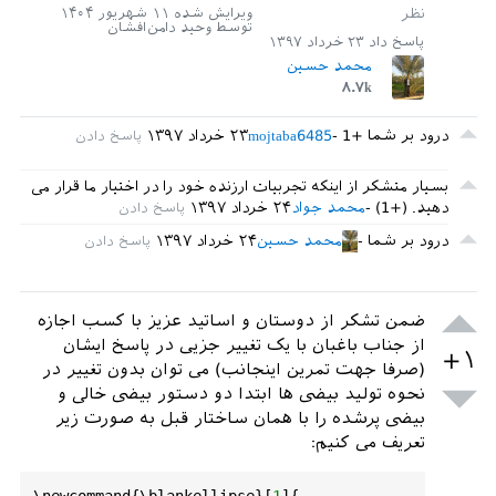
\
newpage
ویرایش شده
۱۱ شهریور ۱۴۰۴
\
begin
{
tcolorbox
}
توسط
وحید دامن‌افشان
پاسخ داد
۲۳ خرداد ۱۳۹۷
[
width
=\
textwidth
,
colback
=
red!
5
!
white
,
hali
محمد حسین
gn
=
center
]

۸.۷k
{پاسخنامه خام}‎‎

LARGE
\
\
end
{
tcolorbox
}

درود بر شما +1
mojtaba6485
۲۳ خرداد ۱۳۹۷
\
makesheet
[
1
,
3
,
2
,
4
,
2
]{
60
}

\
end
{
document
بسیار متشکر از اینکه تجربیات ارزنده خود را در اختیار ما قرار می
دهید. (+1)
محمد جواد
۲۴ خرداد ۱۳۹۷
درود بر شما
محمد حسین
۲۴ خرداد ۱۳۹۷
ضمن تشکر از دوستان و اساتید عزیز با کسب اجازه
از جناب باغبان با یک تغییر جزیی در پاسخ ایشان
+۱
(صرفا جهت تمرین اینجانب) می توان بدون تغییر در
نحوه تولید بیضی ها ابتدا دو دستور بیضی خالی و
بیضی پرشده را با همان ساختار قبل به صورت زیر
تعریف می کنیم:
\
newcommand
{\
blankellipse
}[
1
]{
