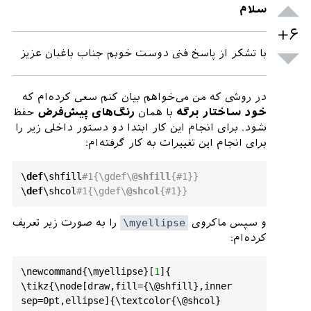
سلام
ellipse
{%

+۶
w
[
fill
] (
0
,
0
) 
ellipse
 (.
3
and
 .
2
);

با تشکر از پاسخ فنی دوست خوبم جناب باغبان عزیز
ed!
50
!
black
,
colback
=
white
}

colback
=
red!
5
!
white
,
halign
=
center
]

در روشی که من می‌خواهم بیان کنم سعی کرده‌ام که
خود ساختار برگه
با همان
رنگ‌های پیش‌فرض
حفظ
}

شود. برای انجام این کار ابتدا دو دستور داخلی زیر را
,
2
]{
60
}%

برای انجام این تغییرات به کار گرفته‌ام:
\
def
\
shfill
#1{\gdef\
@shfill
{#1}}
\
def
\
shcol
#1{\gdef\
@shcol
{#1}}
و سپس ماکروی
\myellipse
را به صورت زیر تعریف
کرده‌ام:
\
newcommand
{\
myellipse
}[
1
]{

\
tikz
{\
node
[
draw
,
fill
={\
@shfill
},
inner
sep
=0
pt
,
ellipse
]{\
textcolor
{\
@shcol
}