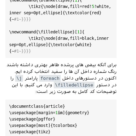
	\
tikz
{\
node
[
draw
,
fill
=
red!
5
!
white
,
inner
sep
=0
pt
,
ellipse
]{\
textcolor
{
red
}
{~
#1~}}}}
\
newcommand
{\
filledellipse
}[
1
]{

	\
tikz
{\
node
[
draw
,
fill
=
black
,
inner
sep
=0
pt
,
ellipse
]{\
textcolor
{
white
}
{~
#1~}}}}
برای آنکه بیضی های پرشده ظاهر بهتری داشته باشند
رنگ شماره داخل آن ها را سفید انتخاب کرده ایم.
اکنون در دستورهای داخل
foreach
پارامتر
\j
را
در دستور
\filledellipse
وارد می کنیم. با این
توضیحات کد کامل به صورت زیر است:
\
documentclass
{
article
}

\
usepackage
[
margin
=
1
in
]{
geometry
}

\
usepackage
{
pgffor
}

\
usepackage
[
most
]{
tcolorbox
}

\
usepackage
{
tikz
}
