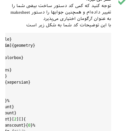
توجه کنید که کمی کد دستور ساخت بیضی شما را
تغییر داده‌ام و همچنین جوابها را دستور makesheet
به عنوان آرگومان اختیاری می‌پذیرد
با این توضیحات کد شما به شکل زیر است
icle
}

=
1
in
]{
geometry
}

}

tcolorbox
}

apes
}

ol
}

n
]{
xepersian
}

nt
}%

count
}

tcount
}

heet
}[
2
][]{

r
{
anscount
}{
0
}%
