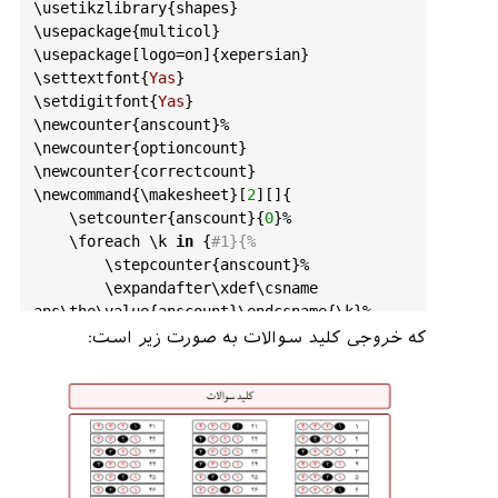
\
usetikzlibrary
{
shapes
}

\
usepackage
{
multicol
}

\
usepackage
[
logo
=
on
]{
xepersian
}

\
settextfont
{
Yas
}

\
setdigitfont
{
Yas
}

\
newcounter
{
anscount
}%

\
newcounter
{
optioncount
}

\
newcounter
{
correctcount
}

\
newcommand
{\
makesheet
}[
2
][]{

    \
setcounter
{
anscount
}{
0
}%

    \
foreach
 \
k
in
 {
#1}{%
        \
stepcounter
{
anscount
}%

        \
expandafter
\
xdef
\
csname
ans
\
the
\
value
{
anscount
}\
endcsname
{\
k
}%

    }%

که خروجی کلید سوالات به صورت زیر است:
    \
begin
{
tcolorbox
}[
width
=\
textwidth
]

        \
begin
{
multicols
}{
3
} 

            \
begin
{
center
} 

                \
noindent
                \
foreach
 \
i
in
 {
1
,...,
#2}
                {\
fbox
{\
raisebox
{
3
pt
}