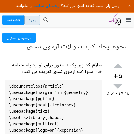
اولین بار است که به اینجا می‌آیید؟
راهنمای سایت
را بخوانید!
ورود
عضویت
پرسیدن سوال
نحوه ایجاد کلید سوالات آزمون تستی
سلام کد زیر یک دستور برای تولید پاسخنامه
خام سوالات آزمون تستی تعریف می کند:
+۵
\
documentclass
{
article
}

\
usepackage
[
margin
=
1
in
]{
geometry
}

۲۷.۱k
بازدید
\
usepackage
{
pgffor
}

\
usepackage
[
most
]{
tcolorbox
}

\
usepackage
{
tikz
}

\
usetikzlibrary
{
shapes
}

\
usepackage
{
multicol
}

\
usepackage
[
logo
=
on
]{
xepersian
}
