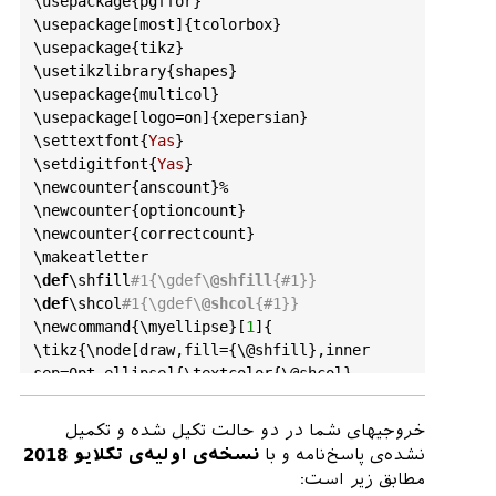
\
usepackage
{
pgffor
}

\
usepackage
[
most
]{
tcolorbox
}

\
usepackage
{
tikz
}

\
usetikzlibrary
{
shapes
}

\
usepackage
{
multicol
}

\
usepackage
[
logo
=
on
]{
xepersian
}

\
settextfont
{
Yas
}

\
setdigitfont
{
Yas
}

\
newcounter
{
anscount
}%

\
newcounter
{
optioncount
}

\
newcounter
{
correctcount
}

\
makeatletter
\
def
\
shfill
#1{\gdef\
@shfill
{#1}}
\
def
\
shcol
#1{\gdef\
@shcol
{#1}}
\
newcommand
{\
myellipse
}[
1
]{

\
tikz
{\
node
[
draw
,
fill
={\
@shfill
},
inner
sep
=0
pt
,
ellipse
]{\
textcolor
{\
@shcol
}
{~
#1~}}}}
\
newcommand
{\
makesheet
}[
2
][]{

خروجیهای شما در دو حالت تکیل شده و تکمیل
\
setcounter
{
anscount
}{
0
}%

نشده‌ی پاسخ‌نامه و با
نسخه‌ی اولیه‌ی تکلایو 2018
\
foreach
 \
k
in
 {
#1}{%
مطابق زیر است:
\
stepcounter
{
anscount
}%
