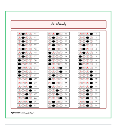
\
expandafter
\
xdef
\
csname
ans
\
the
\
value
{
anscount
}\
endcsname
{\
k
}%

}%

\
begin
{
tcolorbox
}[
width
=\
textwidth
]

\
begin
{
multicols
}{
3
} 

\
begin
{
center
} 

\
noindent
\
foreach
 \
i
in
 {
1
,...,
#2}
{\
fbox
{\
raisebox
{
3
pt
}{\
makebox
[
1
cm
]{\
i
}}%

\
ifcsname
ans
\
i
 \
endcsname
%

\
setcounter
{
correctcount
}{\
csname
ans
\
i
\
endcsname
}%

\
else
%

\
setcounter
{
correctcount
}{
0
}%

\
fi
%

\
foreach
 \
j
in
 {
1
,
2
,
3
,
4
} {%

\
setcounter
{
optioncount
}{\
j
}%

\
ifnum
\
value
{
optioncount
}=\
value
{
correctco
unt
}%

\
shfill
{
black
}\
shcol
{
black
}\
myellipse
{\
j
}%

\
else
%
