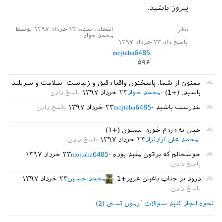
							\
setcoun
پیروز باشید.
j
}%

							\
ifnum
\
v
انتخاب شده
۲۳ خرداد ۱۳۹۷
توسط
محمد جواد
\
value
{
correctcount
}%

پاسخ داد
۲۳ خرداد ۱۳۹۷
mojtaba6485
۵۹۶
							\
else
%

ممنون از شما، پاسختون واقعا دقیق و زیباست. سلامت و سربلند
باشید. (+1)
محمد جواد
۲۳ خرداد ۱۳۹۷
							\
fi
%

تندرست باشید
mojtaba6485
۲۳ خرداد ۱۳۹۷
			}%

	}\\

خیلی به دردم خورد. ممنون (+1)
			}

محمد علی آزادنژاد
۲۳ خرداد ۱۳۹۷
			\
end
{
center
}

nd
{
multicols
}

خوشحالم که براتون مفید بوده
mojtaba6485
۲۳ خرداد ۱۳۹۷
درود بر جناب باغبان عزیز+1
محمد حسین
۲۳ خرداد ۱۳۹۷
نحوه ایجاد کلید سوالات آزمون تستی (2)
pse
[
1
]{%

ellipse
 (.
3
and
 .
2
) 
node
[
pos
=.
5
]{
#1};