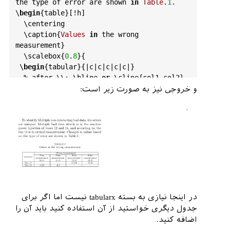
the
type
of
error
are
shown
in
Table
.
1
.

\
begin
{
table
}[!
h
]

  \
centering
  \
caption
{
Values
in
the
wrong
measurement
}

  \
scalebox
{
0
.
8
}{

 \
begin
{
tabular
}{|
c
|
c
|
c
|
c
|
c
|}

  % 
after
 \\
:
 \
hline
or
 \
cline
{
col1
-
col2
} 
\
cline
{
col3
-
col4
} ...

و خروجی نیز به صورت زیر است:
  \
hline
\
multirow
{
4
}{*}{
Location
}& \
multicolumn
{
4
}
{
c
|}{
Wrong
measurement
} \\

 \
cline
{
2
-
5
}

 &  \
multicolumn
{
1
}{
c
|}{
True
}  &  
\
multicolumn
{
1
}{
c
|}{
False
}  &  
\
multicolumn
{
1
}{
c
|}{
True
}  &  
\
multicolumn
{
1
}{
c
|}{
False
}  \\

 & \
multicolumn
{
1
}{
c
|}{
measurement
}  & 
\
multicolumn
{
1
}{
c
|}{
measurement
}  & 
در اینجا نیازی به بسته tabularx نیست اما اگر برای
\
multicolumn
{
1
}{
c
|}{
measurement
}  & 
جدول دیگری خواستید از آن استفاده کنید باید آن را
\
multicolumn
{
1
}{
c
|}{
measurement
}  \\

اضافه کنید.
  &  \
multicolumn
{
1
}{
c
|}{(
p
.
u
)}  & 