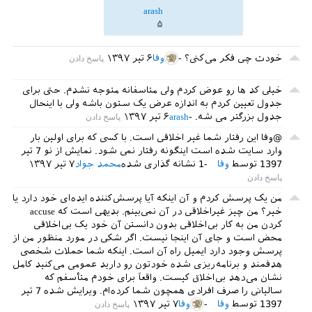
arash
۵
خودت چی فکر می‌کنی؟
وفا
۶ تیر ۱۳۹۷
خیلی کد ها رو عوض کردم ولی متاسفانه متوجه نشدم. حتی برای
جدول تعیین کردم به اندازه عرض یک ستون باشه ولی با اینحال
جدول بزرگتر می شه.
arash
۶ تیر ۱۳۹۷
@وفا این رفتار شما غیر اخلاقی است. با کسی که برای اولین بار
وارد سایت شده است اینگونه رفتار نمی شود.
نمایش از نو
7 تیر
1397
توسط
وفا
1
نشانه گذاری شده
محمد جواد
۷ تیر ۱۳۹۷
من یک پرسش کردم و آن اینکه آیا پرسش‌کننده ایده‌ای خود دارد یا
خیر؟ من چیز غیراخلاقی در آن نمی‌بینم. بدیهی است که accuse
کردن من به کار بی‌اخلاقی بدون دانستن آن خود یک بی‌اخلاقی
محض است و جای آن اینجا نیست. اگر شکی در مورد منظور من از
پرسش وجود دارد ایمیل راه آن است. اینکه شما حملات شخصی
هدفمند و برنامه‌ریزی شده خودتون رو دارید عمومی می‌کنید کامل
نشان می‌دهد بی‌اخلاق کیست. واقعاً برای خودم متأسفم که
سالیانی را صرف افرادی همچون شما کرده‌ام.
ویرایش شده
7 تیر
1397
توسط
وفا
وفا
۷ تیر ۱۳۹۷