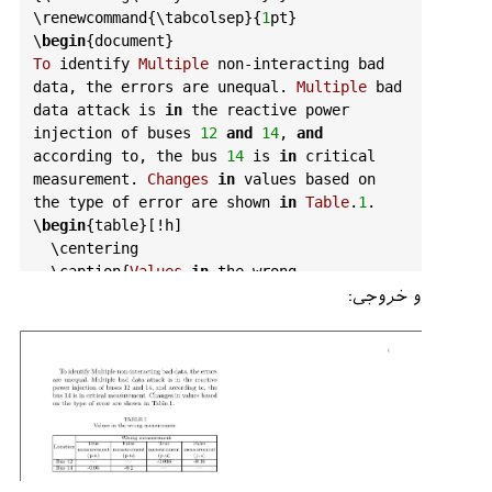
\
renewcommand
{\
tabcolsep
}{
1
pt
}

\
begin
{
document
To
identify
Multiple
non
-
interacting
bad
data
, 
the
errors
are
unequal
. 
Multiple
bad
data
attack
is
in
the
reactive
power
injection
of
buses
12
and
14
, 
and
according
to
, 
the
bus
14
is
in
critical
measurement
. 
Changes
in
values
based
on
the
type
of
error
are
shown
in
Table
.
1
.

\
begin
{
table
}[!
h
]

  \
centering
  \
caption
{
Values
in
the
wrong
measurement
}

و خروجی:
 \
begin
{
tabularx
}{\
columnwidth
}
{|
c
|
U
|
U
|
U
|
U
|}

  \
hline
  % 
after
 \\
:
 \
hline
or
 \
cline
{
col1
-
col2
} 
\
cline
{
col3
-
col4
} ...

\
multirow
{
4
}{*}{
Location
}& \
multicolumn
{
4
}
{
c
|}{
Wrong
measurement
} \\

 \
cline
{
2
-
5
}
