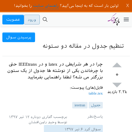
اولین بار است که به اینجا می‌آیید؟
راهنمای سایت
را بخوانید!
ورود
عضویت
پرسیدن سوال
تنظیم جدول در مقاله دو ستونه
چرا در هر شرایطی در latex و در IEEEtrans حتی
با چرخاندن یکی از نوشته ها جدول از یک ستون
۰
بزرگتر می شه؟ لطفا راهنمایی بفرمایید
فایل(های) پیوست:
۲.۲k
بازدید
table.tex
جدول
ieeetran
برچسب گذاری دوباره
۱۲ تیر ۱۳۹۷
توسط
وحید دامن‌افشان
سوال کرد
۶ تیر ۱۳۹۷