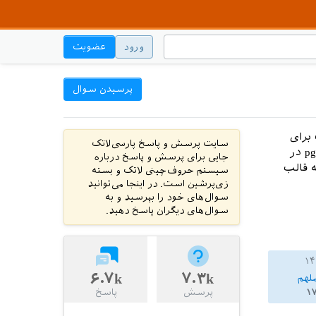
ورود
عضویت
پرسیدن سوال
افت برای
سایت پرسش و پاسخ پارسی‌لاتک
رسم نمودار صرفا از بسته‌ی tikz استفاده شده است. قصد دارم که بسته‌ی pgfplots در
جایی برای پرسش و پاسخ درباره
وال اینه چگونه می‌توانم بسته‌ی pgfplots را به قالب
سیستم حروف‌چینی لاتک و بسته
زی‌پرشین است. در اینجا می‌توانید
سوال‌های خود را بپرسید و به
سوال‌های دیگران پاسخ دهید.
۶.۷k
۷.۳k
لهم
۱
پرسش
پاسخ