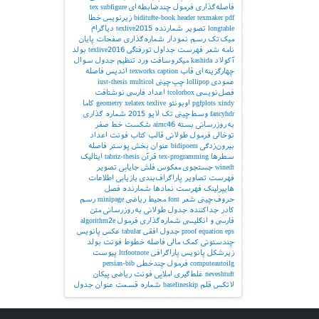
فاصله‌گذاری
فرمول چندضابطه‌ای
subfigure
tex
pdf
texmaker
header
biditufte-book
زیرنویس
خطا
longtable
تصویر
شمارنده
texlive2015
دیاگرام
میک‌تک
رسم نمودار
شماره‌گذاری صفحات
پایان
نامه
شعر
فهرست جداول
تورفتگی
texlive2016
بولد
آکولاد
kashida
میکروسافت ورد
تنظیم جدول
سوال
چهارگزینه‌ای
قاب
caption
texworks
اندیس
فاصله
عمودی
lollipop
چپ‌چینی
multicol
iust-thesis
فصل‌نویسی
tcolorbox
اعداد فارسی
نوشتافت
xindy
pgfplots
اوبونتو
texlive
xelatex
geometry
کاما
fancyhdr
وسط‌چینی
تک لایو 2015
شماره گذاری
به‌روزرسانی بسته
aimc46
شکست خط
صفر
توخالی
فرمول طولانی
قالب کتاب
فونت اعداد
بیرون‌زدگی
bidipoem
عنوان بخش
پوستر
فاصله
سطرها
tex-programming
قرآن
tabriz-thesis
ایتالیک
winedt
جستجوی معکوس
فلش
جایابی تصویر
فهرست تصاویر
پاراگراف‌بندی
بازیابی اطلاعات
هایپرلینک
فهرست نمادها
شمارنده فصل
حروف‌چینی شعر
font
محیط ریاضی
minipage
رسم
کادر
جداکننده
جدول طولانی
به‌روزرسانی
متن
فارسی و انگلیسی
شماره‌گذاری فرمول
algorithm2e
eps
equation
proof
جدول افقی
tabular
عکس
پانویس
چندستونی
کمک مالی
فاصله خطوط
فونت بولد
زیرشکل
پانویس پاراگرافی
ltrfootnote
پیوست
computeautoilg
فرمول چندخطی
persian-bib
neveshtuft
غلط‌گیری املایی
فونت ریاضی
پیکان
لاتکس
قلم
baselineskip
شماره قسمت
عنوان جدول