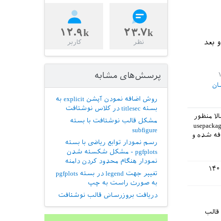
۱۲.۹k
۲۳.۷k
ز کنین و بعد
نظر
کاربر
پرسش‌های مشابه
ان
روش اضافه نمودن آپشن explicit به
بسته titlesec در کلاس نوشتافت
‌ی xepersian رو ندیدم احتمالا منظور
مشکل قالب نوشتافت با بسته
nevesht باشه چون اونجا فراخوانی بسته‌ی xepersian رو دیدم. اما نحوه‌ی فراخوانی usepackage
subfigure
م که بسته اضافه شده و
رسم نمودار توابع ریاضی با بسته
pgfplots - مشکل شکسته شدن
نمودار هنگام محدود کردن دامنه
تغییر جهت legend در بسته pgfplots
به صورت راست به چپ
دریافت بروزرسانی قالب نوشتافت
 قالب