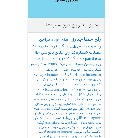
محبوب‌ترین برچسب‌ها
رفع خطا
جدول
xepersian
مراجع
ریاضی‌نویسی
bidi
شکل
فونت
فهرست
مطالب
شماره‌گذاری
منابع
پانویس
tikz
parsilatex
بیب‌تک
تک‌لایو
بیمر
اسلاید
زی‌پرشین
پاورقی
سربرگ
bibtex
نماد
رسم
شکل
فرمول‌نویسی
هدر
ارجاع‌دهی
biditexmaker
ویرایشگر
قالب
beamer
واژه‌نامه
texstudio
اندازه فونت
عنوان فصل
ماتریس
شماره صفحه
اعمال نشدن تغییرات در
پی‌دی‌اف
رسم جدول
bidipresentation
حاشیه
رنگ
عنوان شکل
اسلاید فارسی
محیط قضیه
گراف
حروف‌چینی کد
مکان شکل
شماره فصل
enumerate
tikzpicture
tabriz_thesis
نمایه
align
زیرنویس شکل
کادر
itemize
الگوریتم
فهرست اشکال
listings
عدم
اجرا
نیم‌فاصله
فاصله بین خطوط
متن لاتین و فارسی
hyperref
بسته
قالب پایان‌نامه
فرمول
نصب تک‌لایو
فارسی‌تک
نمودار
شماره فرمول
glossaries
کپشن
حروف‌چینی چندستونی
خروجی
فونت فارسی و
انگلیسی
ماکرونویسی
extrafootnotefeatures
لاتک
biditools
شماره پاورقی
پیوست‌
سوال امتحانی