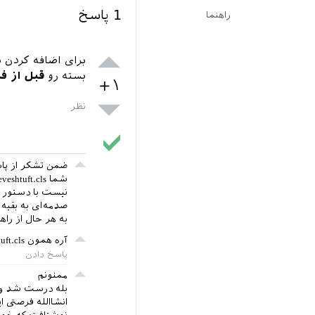
1
پاسخ
راهنما
برای اضافه کردن 
بسته رو
قبل از فراخ
+۱
صدمه‌ای به بقیه 
به هر حال از را
آره همون neveshtuft.cls منظورم بود. پاسخم رو ویرایش کردم.
ممنونم
بله درست شد و ب
انشاالله فرصتی 