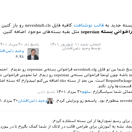
بسته جدید به
قالب نوشتافت
کافیه فایل neveshtuft.cls رو با
وانی بسته xepersian
مثل بقیه بسته‌های موجود اضافه کنین.
انتخاب شده
۱۱ شهریور ۱۴۰۱
پاسخ داد
۳۰ مرداد ۱۴۰۱
توسط
وحید دامن‌افشان
وحید دامن‌افش
۶.۹k
ضمن تشکر از پاسخ شما من تو فایل neveshtuft.cfg فراخوانی بسته
شما uft.cls
نیست با دستور RequirePackage‌ است. من بعد از بسته tikz اضافه می‌کنم امیدوار
قسمت‌ها وارد نکند.
هنمائی شما سپاسگزارم
ملهم
۳۰ مرداد ۱۴۰۱
وحید دامن‌افشان
۳۰ مرداد ۱۴۰۱
رای رسم نمودارها از این بسته استفاده کردم.
ایجاد بشه یه آموزش برای طراحی قالب در لاتک از شما کمک بگیرم تا در مورد