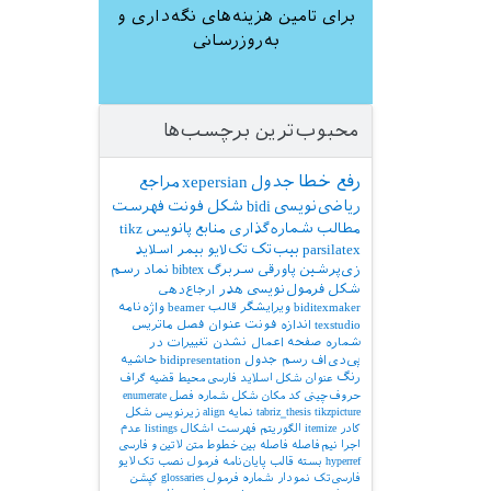
برای تامین هزینه‌های نگه‌داری و
به‌روزرسانی
محبوب‌ترین برچسب‌ها
رفع خطا
جدول
xepersian
مراجع
ریاضی‌نویسی
bidi
شکل
فونت
فهرست
مطالب
شماره‌گذاری
منابع
پانویس
tikz
parsilatex
بیب‌تک
تک‌لایو
بیمر
اسلاید
زی‌پرشین
پاورقی
سربرگ
bibtex
نماد
رسم
شکل
فرمول‌نویسی
هدر
ارجاع‌دهی
biditexmaker
ویرایشگر
قالب
beamer
واژه‌نامه
texstudio
اندازه فونت
عنوان فصل
ماتریس
شماره صفحه
اعمال نشدن تغییرات در
پی‌دی‌اف
رسم جدول
bidipresentation
حاشیه
رنگ
عنوان شکل
اسلاید فارسی
محیط قضیه
گراف
حروف‌چینی کد
مکان شکل
شماره فصل
enumerate
tikzpicture
tabriz_thesis
نمایه
align
زیرنویس شکل
کادر
itemize
الگوریتم
فهرست اشکال
listings
عدم
اجرا
نیم‌فاصله
فاصله بین خطوط
متن لاتین و فارسی
hyperref
بسته
قالب پایان‌نامه
فرمول
نصب تک‌لایو
فارسی‌تک
نمودار
شماره فرمول
glossaries
کپشن