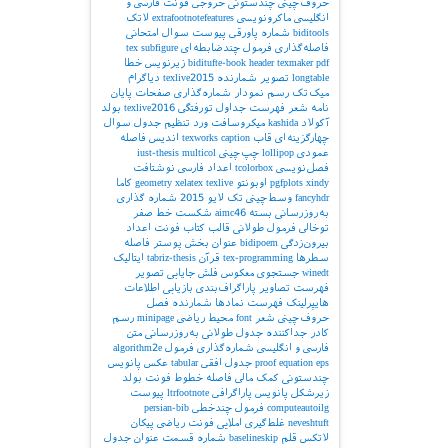
حروف‌چینی چندستونی
خروجی
فونت فارسی و
انگلیسی
ماکرونویسی
extrafootnotefeatures
لاتک
biditools
شماره پاورقی
پیوست‌
سوال امتحانی
فاصله‌گذاری
فرمول چندضابطه‌ای
subfigure
tex
pdf
texmaker
header
biditufte-book
زیرنویس
خطا
longtable
تصویر
شمارنده
texlive2015
دیاگرام
میک‌تک
رسم نمودار
شماره‌گذاری صفحات
پایان
نامه
شعر
فهرست جداول
تورفتگی
texlive2016
بولد
آکولاد
kashida
میکروسافت ورد
تنظیم جدول
سوال
چهارگزینه‌ای
قاب
caption
texworks
اندیس
فاصله
عمودی
lollipop
چپ‌چینی
multicol
iust-thesis
فصل‌نویسی
tcolorbox
اعداد فارسی
نوشتافت
xindy
pgfplots
اوبونتو
texlive
xelatex
geometry
کاما
fancyhdr
وسط‌چینی
تک لایو 2015
شماره گذاری
به‌روزرسانی بسته
aimc46
شکست خط
صفر
توخالی
فرمول طولانی
قالب کتاب
فونت اعداد
بیرون‌زدگی
bidipoem
عنوان بخش
پوستر
فاصله
سطرها
tex-programming
قرآن
tabriz-thesis
ایتالیک
winedt
جستجوی معکوس
فلش
جایابی تصویر
فهرست تصاویر
پاراگراف‌بندی
بازیابی اطلاعات
هایپرلینک
فهرست نمادها
شمارنده فصل
حروف‌چینی شعر
font
محیط ریاضی
minipage
رسم
کادر
جداکننده
جدول طولانی
به‌روزرسانی
متن
فارسی و انگلیسی
شماره‌گذاری فرمول
algorithm2e
eps
equation
proof
جدول افقی
tabular
عکس
پانویس
چندستونی
کمک مالی
فاصله خطوط
فونت بولد
زیرشکل
پانویس پاراگرافی
ltrfootnote
پیوست
computeautoilg
فرمول چندخطی
persian-bib
neveshtuft
غلط‌گیری املایی
فونت ریاضی
پیکان
لاتکس
قلم
baselineskip
شماره قسمت
عنوان جدول