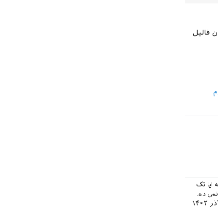
 فالیل
م
ایا تک
می ده.