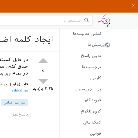
تمامی فعالیت‌ها
ایجاد کلمه اض
پرسش‌ها
بدون پاسخ
حذق کنم . مق
برچسب‌ها
۰
در تمام ویرای
کاربران
فایل(های) پیو
۲.۲k
بازدید
پرسیدن سوال
eshkal.rar
فروشگاه
عبارت اضافی
گروه تلگرام
کمک مالی
قوانین