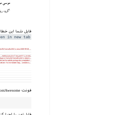
فایل شما این خطا
pen in new tab
فونت FontAwesome را از مسیر زیر در سیستم‌عامل‌تون نصب کنین.
فایل‌تون را اجرا کن