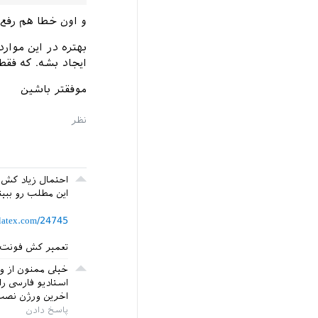
و اون خطا هم رفع
بهتره در این موا
ایجاد بشه. که فق
موفقتر باشین
احتمال زیاد کش
این مطلب رو ببی
silatex.com/24745/
تعمیر کش فونت
خیلی ممنون از و
استادیو فارسی ر
اخرین ورژن نصب