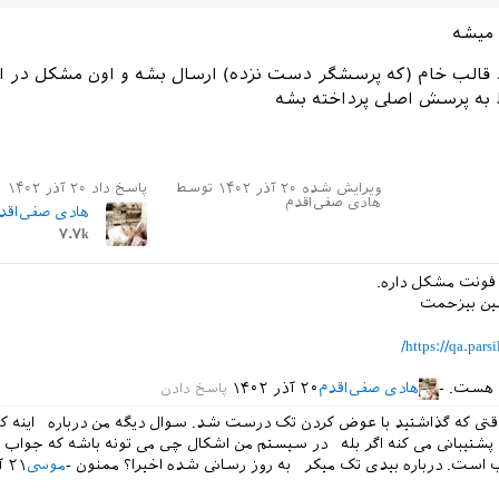
 میشه
رد قالب خام (که پرسشگر دست نزده) ارسال بشه و اون مشکل در ان
ط به پرسش اصلی پرداخته بشه
ویرایش شده
۲۰ آذر ۱۴۰۲
توسط
پاسخ داد
۲۰ آذر ۱۴۰۲
هادی صفی‌اقدم
هادی صفی‌اقد
۷.۷k
 فونت مشکل داره.
نین بیزحمت
https://qa.par
 هست.
هادی صفی‌اقدم
۲۰ آذر ۱۴۰۲
قتی که گذاشتید با عوض کردن تک درست شد. سوال دیگه من درباره اینه که 
ا پشتیبانی می کنه اگر بله در سیستم من اشکال چی می تونه باشه که جواب ن
 است. درباره بیدی تک میکر به روز رسانی شده اخیرا؟ ممنون
موسی
۲۱ آذر ۱۴۰۲