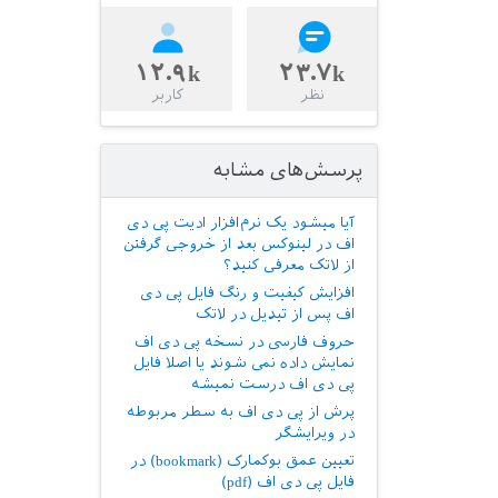
۱۲.۹k
۲۳.۷k
نظر
کاربر
پرسش‌های مشابه
آیا میشود یک نرم‌افزار ادیت پی دی
اف در لینوکس بعد از خروجی گرفتن
از لاتک معرفی کنید؟
افزایش کیفیت و رنگ فایل پی دی
اف پس از تیدیل در لاتک
حروف فارسی در نسخه پی دی اف
نمایش داده نمی شوند یا اصلا فایل
پی دی اف درست نمیشه
پرش از پی دی اف به سطر مربوطه
در ویرایشگر‍
تعیین عمق بوکمارک (bookmark) در
فایل پی دی اف (pdf)