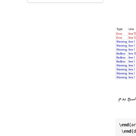
اسخ بدم
\
end
{
ar
 \
end
{
d