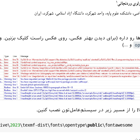
ها رو داره (برای دیدن بهتر عکس، روی عکس راست کلیک بزنین. و
o
و ...)
ive\
2023
\texmf-dist\fonts\opentype\
public
ین