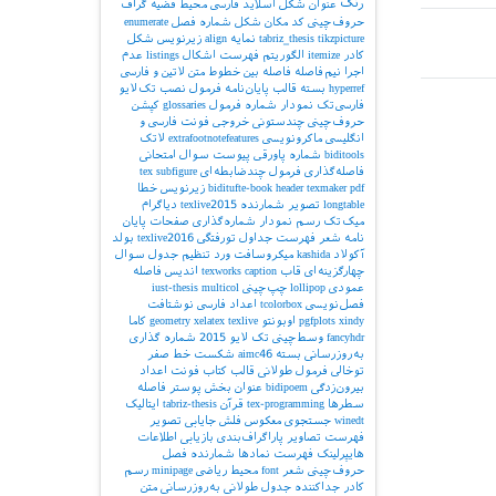
رنگ
عنوان شکل
اسلاید فارسی
محیط قضیه
گراف
حروف‌چینی کد
مکان شکل
شماره فصل
enumerate
tikzpicture
tabriz_thesis
نمایه
align
زیرنویس شکل
کادر
itemize
الگوریتم
فهرست اشکال
listings
عدم
اجرا
نیم‌فاصله
فاصله بین خطوط
متن لاتین و فارسی
hyperref
بسته
قالب پایان‌نامه
فرمول
نصب تک‌لایو
فارسی‌تک
نمودار
شماره فرمول
glossaries
کپشن
حروف‌چینی چندستونی
خروجی
فونت فارسی و
انگلیسی
ماکرونویسی
extrafootnotefeatures
لاتک
biditools
شماره پاورقی
پیوست‌
سوال امتحانی
فاصله‌گذاری
فرمول چندضابطه‌ای
subfigure
tex
pdf
texmaker
header
biditufte-book
زیرنویس
خطا
longtable
تصویر
شمارنده
texlive2015
دیاگرام
میک‌تک
رسم نمودار
شماره‌گذاری صفحات
پایان
نامه
شعر
فهرست جداول
تورفتگی
texlive2016
بولد
آکولاد
kashida
میکروسافت ورد
تنظیم جدول
سوال
چهارگزینه‌ای
قاب
caption
texworks
اندیس
فاصله
عمودی
lollipop
چپ‌چینی
multicol
iust-thesis
فصل‌نویسی
tcolorbox
اعداد فارسی
نوشتافت
xindy
pgfplots
اوبونتو
texlive
xelatex
geometry
کاما
fancyhdr
وسط‌چینی
تک لایو 2015
شماره گذاری
به‌روزرسانی بسته
aimc46
شکست خط
صفر
توخالی
فرمول طولانی
قالب کتاب
فونت اعداد
بیرون‌زدگی
bidipoem
عنوان بخش
پوستر
فاصله
سطرها
tex-programming
قرآن
tabriz-thesis
ایتالیک
winedt
جستجوی معکوس
فلش
جایابی تصویر
فهرست تصاویر
پاراگراف‌بندی
بازیابی اطلاعات
هایپرلینک
فهرست نمادها
شمارنده فصل
حروف‌چینی شعر
font
محیط ریاضی
minipage
رسم
کادر
جداکننده
جدول طولانی
به‌روزرسانی
متن