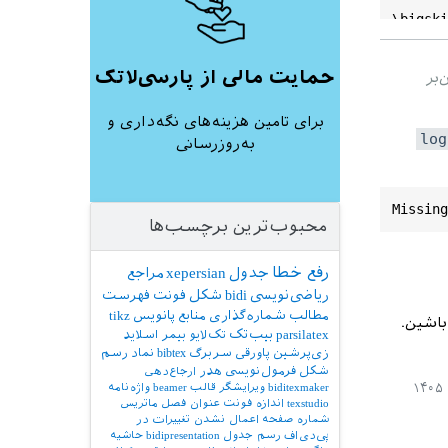
\
bigski
Quantit
حمایت مالی از پارسی‌لاتک
‌بر
\
end
{
do
برای تامین هزینه‌های نگه‌داری و
log
به‌روزرسانی
Missing
محبوب‌ترین برچسب‌ها
رفع خطا
جدول
xepersian
مراجع
ریاضی‌نویسی
bidi
شکل
فونت
فهرست
مطالب
شماره‌گذاری
منابع
پانویس
tikz
باشین.
parsilatex
بیب‌تک
تک‌لایو
بیمر
اسلاید
زی‌پرشین
پاورقی
سربرگ
bibtex
نماد
رسم
شکل
فرمول‌نویسی
هدر
ارجاع‌دهی
biditexmaker
ویرایشگر
قالب
beamer
واژه‌نامه
texstudio
اندازه فونت
عنوان فصل
ماتریس
شماره صفحه
اعمال نشدن تغییرات در
پی‌دی‌اف
رسم جدول
bidipresentation
حاشیه