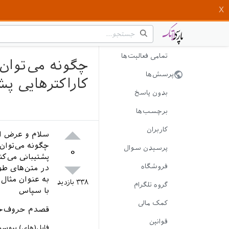
تمامی فعالیت‌ها
چگونه می‌توان
پرسش‌ها
کاراکترهایی پش
بدون پاسخ
برچسب‌ها
کاربران
سلام و عرض ا
چگونه می‌توان
پرسیدن سوال
۰
پشتیبانی می‌کن
فروشگاه
در متن‌های طو
به عنوان مثال فونت ParsiMatn
۳۳۸
بازدید
گروه تلگرام
با سپاس
کمک مالی
قصدم حروف‌چین
قوانین
فایل(های) پیوس