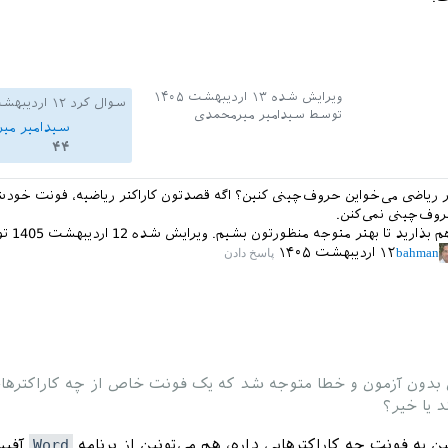
ویرایش شده
۱۳ اردیبهشت ۱۴۰۵
سوال کرد
۱۲ اردیبهشت ۱۴۰۵
توسط
سیدامیر میرمحمدی
سیدامیر می
۴۴
ر ریاضی می‌خواین حروف‌چینی کنین؟ اگه قصدتون کاراکتر ریاضیه، فونت خودشو
روف‌چینی نمی‌کنن.
م بذارید تا بهتر متوجه منظورتون بشیم.
ویرایش شده
12 اردیبهشت 1405
ت
bahman
۱۲ اردیبهشت ۱۴۰۵
 بدون آزمون و خطا متوجه شد که یک فونت خاص از چه کاراکترها
د یا خیر؟
ن یه فونت چه کاراکترهایی داره، هم می‌تونین از برنامه
Word
آفیس