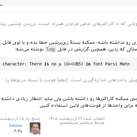
p
y
of
Glyphs
:
 \
the
\
glyphCount
لانی که با کاراکترهای خاص فراوان همراه است، بررسی چشمی زمان
cument
ری رو نداشته باشه، ممکنه بستهٔ زی‌پرشین خطا بده و یا توی فایل
ثالی که زدین، همچین گزارشی در فایل
log
نوشته می‌شه:
 character: There 
is
 no µ (U+
00
B5) 
in
ی واحدهای اندازه‌گیری است. (لطفاً فونت یا بسته مربوطه را
سی ممکنه کاراکترها رو داشته باشن ولی نباید انتظار زیادی داشته 
 برای واحدها از فونت‌های لاتین استفاده کنین.
انتخاب شده
۲۲ اردیبهشت ۱۴۰۵
پاسخ داد
۱۵ اردیبهشت ۱۴۰۵
توسط
سیدامیر میرمحمدی
bahman
۳.۴k