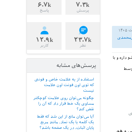
۶.۷k
۷.۳k
پرسش
پاسخ
رمحمدی
۱۲.۹k
۲۳.۷k
نظر
کاربر
 داره و با
پرسش‌های مشابه
وسط
استفاده از یه علامت خاص و فونتی
که توی اون فونت اون علامت
نیست
چگونه می‌توان روی علامت کوچکتر
مساوی یک خط قرار داد که آن را
نقض کند؟
ی
آیا می‌توان مانع از این شد که فقط
یک کلمه یا یک نماد، مانند مربع
پایان اثبات، در یک صفحه باشد؟
 و هم