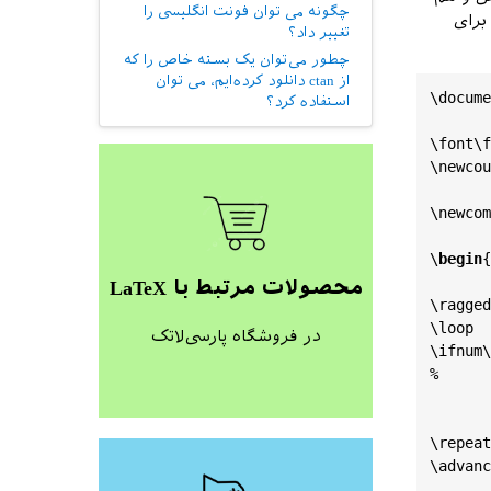
چگونه می توان فونت انگلیسی را
برای
تغییر داد؟
چطور می‌توان یک بسته خاص را که
از ctan دانلود کرده‌ایم، می توان
\
docume
استفاده کرد؟
\
font
\
f
\
newcou
\
newcom
\
begin
{
محصولات مرتبط با LaTeX
\
ragged
\
loop
در فروشگاه پارسی‌لاتک
\
ifnum
\
\
repeat
\
advanc