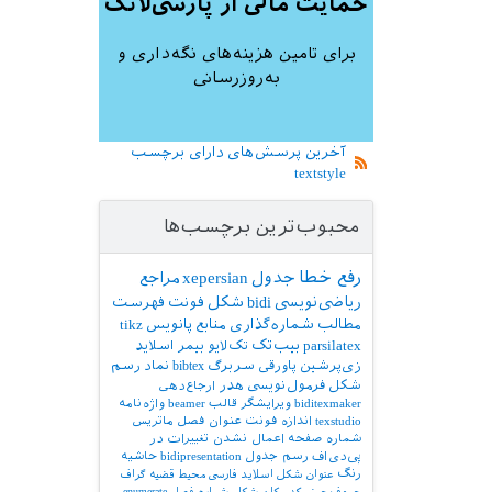
حمایت مالی از پارسی‌لاتک
برای تامین هزینه‌های نگه‌داری و
به‌روزرسانی
آخرین پرسش‌های دارای برچسب
textstyle
محبوب‌ترین برچسب‌ها
رفع خطا
جدول
xepersian
مراجع
ریاضی‌نویسی
bidi
شکل
فونت
فهرست
مطالب
شماره‌گذاری
منابع
پانویس
tikz
parsilatex
بیب‌تک
تک‌لایو
بیمر
اسلاید
زی‌پرشین
پاورقی
سربرگ
bibtex
نماد
رسم
شکل
فرمول‌نویسی
هدر
ارجاع‌دهی
biditexmaker
ویرایشگر
قالب
beamer
واژه‌نامه
texstudio
اندازه فونت
عنوان فصل
ماتریس
شماره صفحه
اعمال نشدن تغییرات در
پی‌دی‌اف
رسم جدول
bidipresentation
حاشیه
رنگ
عنوان شکل
اسلاید فارسی
محیط قضیه
گراف
حروف‌چینی کد
مکان شکل
شماره فصل
enumerate