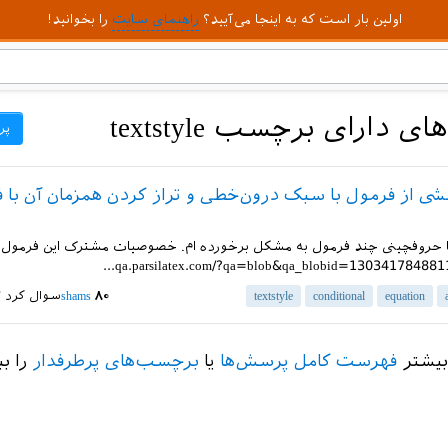
اولین بار است که به اینجا می‌آیید؟
راهنمای سایت
را بخوانید!
دارای برچسب textstyle
پر
ی از فرمول با سبک درون‌خطی و تراز کردن همزمان آن با 
با حروفچینی چند فرمول به مشکل برخورده ام. خصوصیات مشترک این فرمول ه
equation
conditional
textstyle
۸۰
shams
سوال کرد
۲ 
بیشتر
فهرست کامل پرسش‌ها
یا
برچسب‌های پرطرفدار
را بب