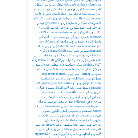
tikzpicture
tabriz_thesis
نمایه
align
زیرنویس شکل
کادر
itemize
الگوریتم
فهرست اشکال
listings
عدم
اجرا
نیم‌فاصله
فاصله بین خطوط
متن لاتین و فارسی
hyperref
بسته
قالب پایان‌نامه
فرمول
نصب تک‌لایو
فارسی‌تک
نمودار
شماره فرمول
glossaries
کپشن
حروف‌چینی چندستونی
خروجی
فونت فارسی و
انگلیسی
ماکرونویسی
extrafootnotefeatures
لاتک
biditools
شماره پاورقی
پیوست‌
سوال امتحانی
فاصله‌گذاری
فرمول چندضابطه‌ای
subfigure
tex
pdf
texmaker
header
biditufte-book
زیرنویس
خطا
longtable
تصویر
شمارنده
texlive2015
دیاگرام
میک‌تک
رسم نمودار
شماره‌گذاری صفحات
پایان
نامه
شعر
فهرست جداول
تورفتگی
texlive2016
بولد
آکولاد
kashida
میکروسافت ورد
تنظیم جدول
سوال
چهارگزینه‌ای
قاب
caption
texworks
اندیس
فاصله
عمودی
lollipop
چپ‌چینی
multicol
iust-thesis
فصل‌نویسی
tcolorbox
اعداد فارسی
نوشتافت
xindy
pgfplots
اوبونتو
texlive
xelatex
geometry
کاما
fancyhdr
وسط‌چینی
تک لایو 2015
شماره گذاری
به‌روزرسانی بسته
aimc46
شکست خط
صفر
توخالی
فرمول طولانی
قالب کتاب
فونت اعداد
بیرون‌زدگی
bidipoem
عنوان بخش
پوستر
فاصله
سطرها
tex-programming
قرآن
tabriz-thesis
ایتالیک
winedt
جستجوی معکوس
فلش
جایابی تصویر
فهرست تصاویر
پاراگراف‌بندی
بازیابی اطلاعات
هایپرلینک
فهرست نمادها
شمارنده فصل
حروف‌چینی شعر
font
محیط ریاضی
minipage
رسم
کادر
جداکننده
جدول طولانی
به‌روزرسانی
متن
فارسی و انگلیسی
شماره‌گذاری فرمول
algorithm2e