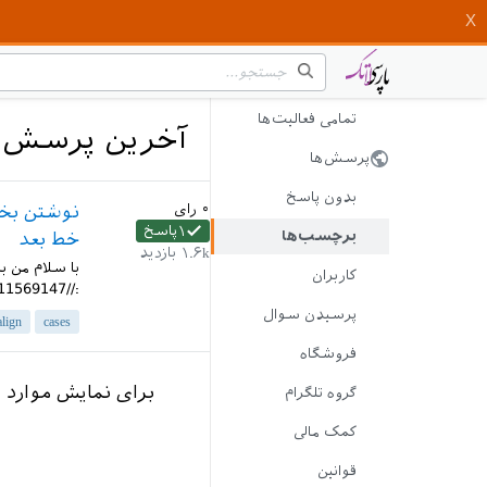
تمامی فعالیت‌ها
آخرین پرسش‌های 
پرسش‌ها
بدون پاسخ
۰
رای
نوشتن بخش
۱
پاسخ
برچسب‌ها
خط بعد
۱.۶k
بازدید
با سلام من 
کاربران
://qa.parsilatex.com/?qa=blob&qa_blobid=13034178488111569147...
پرسیدن سوال
align
cases
فروشگاه
برای نمایش موارد 
گروه تلگرام
کمک مالی
قوانین