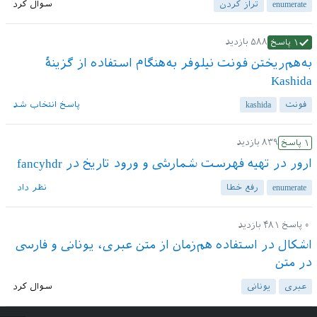
enumerate
تراز کردن
سوال کرد
۵۸۸
بازدید
۱
پاسخ
به‌هم‌ریختن فونت نیلوفر به‌هنگام استفاده از گزینهٔ
Kashida
فونت
kashida
پاسخ انتخاب شد
۸۳۹
بازدید
۱
پاسخ
ارور در تهیه فهرست شمارشی و ورود تاریخ در fancyhdr
enumerate
رفع خطا
نظر داد
۰
پاسخ
۴۸۱
بازدید
اشکال در استفاده هم‌زمان از متن عبری، یونانی و فارسی
در متن
عبری
یونانی
سوال کرد