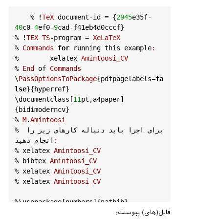
    % !
TeX
document
-
id
 = {
2945
e35f
-
40
c0
-
4
ef0
-
9
cad
-
f41eb4d0cccf
}

% !
TEX
TS
-
program
 = 
XeLaTeX
% 
Commands
for
running
this
example
:
% 	 
xelatex
Amintoosi_CV
% 
End
of
Commands
\
PassOptionsToPackage
{
pdfpagelabels
=
fa
lse
}{
hyperref
} 

\
documentclass
[
11
pt
,
a4paper
]
{
bidimoderncv
}

% 
M
.
Amintoosi
% برای اجرا باید دنباله کارهای زیر را 
:
انجام دهید
% 
xelatex
Amintoosi_CV
% 
bibtex
Amintoosi_CV
% 
xelatex
Amintoosi_CV
% 
xelatex
Amintoosi_CV
%\
usepackage
[
numbers
]{
natbib
}

%\
usepackage
{
bibentry
}

فایل(های) پیوست: