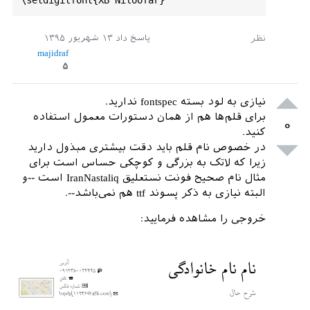
%\
setlatintextfont
[
Scale
=
1
]
پاسخ داد
۱۳ شهریور ۱۳۹۵
{
TIMES
.
TTF
}
%{Linux Libertine}
%

majidraf
\
defpersianfont
\
nastaliq
[
Scale
=
1.2
]
۵
{
IRANNASTALIQ
.
TTF
}

\
setdigitfont
{
nazli
.
ttf
}

\
AtBeginDocument
{\
recomputelengths
} 

نیازی به لود بسته fontspec ندارید.
\
firstname
{}

برای قلم‌ها هم از همان دستورات معمول استفاده
۰
\
familyname
{}

کنید.
{رزومه}

resumename
\
در خصوص نام قلم باید دقت بیشتری مبذول دارید
{شرح حال}               

title
\
زیرا که لاتک به بزرگی و کوچکی حساس است برای
\
address
{}   

مثال نام صحیح فونت نستعلیق IranNastaliq است --و
\
mobile
{۰۹۱۲
380024445
}

البته نیازی به ذکر پسوند ttf هم نمی‌باشد--.
%\
phone
{}  

{شماره فکس}                          

fax
%\
خروجی را مشاهده فرمایید:
\
email
{
lopdp
[
11236
@jdll
.
com
]}

\
extrainfo
{}} 

\
photo
[
64
pt
]{
100320
.
jpg
}                         

{نقل قول}  

quote
%\
\
begin
{
document
}

	\
maketitle