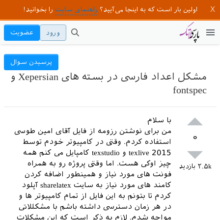
اولین بار است که به اینجا می‌آیید؟
راهنمای سایت
را بخوانید!
ورود
عضویت
پرسیدن سوال
مشکل اعداد فارسی در بسته های Xepersian و
fontspec
با سلام
من برای نوشتن رزومه از فایل آقای امین طوسی
۰
استفاده کردم. وقتی در کامپیوتر خودم توسط
texlive 2015 و texstudio کامپایل می کنم همه
چیز اوکی هست. اما وقتی پروژه رو به همراه
۲.۵k
بازدید
فونت های مورد نیاز و همینطور اضافه کردن
کامند های مورد نیاز به سایت sharelatex آپلود
کردم تا بتونم به این فایل از تمام کامپیوتر ها و
در هر زمان دسترسی داشته باشم با مشکللاتی
مواجه شدم. لازم به ذکر است که این مشکلات